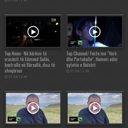
07/08 12:46
Top News- Në kërkim të
Top Channel/ Feste me “Verë
vrasësit të Edmond Sulës,
dhe Portokalle”, Humori ndez
kontrolle në Bërxullë, disa të
qytetin e Belshit
shoqëruar
07/08 12:30
07/08 12:46