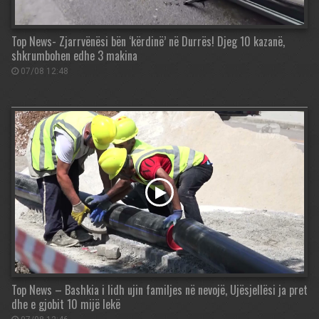
Top News- Zjarrvënësi bën ‘kërdinë’ në Durrës! Djeg 10 kazanë,
shkrumbohen edhe 3 makina
07/08 12:48
Top News – Bashkia i lidh ujin familjes në nevojë, Ujësjellësi ja pret
dhe e gjobit 10 mijë lekë