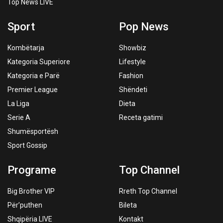
Top News LIVE
Sport
Pop News
Kombëtarja
Showbiz
Kategoria Superiore
Lifestyle
Kategoria e Parë
Fashion
Premier League
Shëndeti
La Liga
Dieta
Serie A
Receta gatimi
Shumësportësh
Sport Gossip
Programe
Top Channel
Big Brother VIP
Rreth Top Channel
Për’puthen
Bileta
Shqipëria LIVE
Kontakt