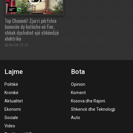
Top Channel/ Zjarri përfshin
banesën dy katëshe në Fier,
shkak dyshohet një shkëndijë
elektrike
06/08 22:32
Lajme
Bota
Politikë
Opinion
Kronikë
Koment
Aktualitet
Kosova dhe Rajoni
Ekonomi
Shkencë dhe Teknologji
Sociale
Auto
Video