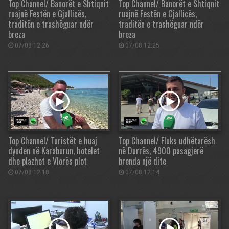
Top Channel/ Banorët e Shtiqnit
Top Channel/ Banorët e Shtiqnit
ruajnë Festën e Gjallicës,
ruajnë Festën e Gjallicës,
traditën e trashëguar ndër
traditën e trashëguar ndër
breza
breza
07/08 12:26
07/08 12:25
Top Channel/ Turistët e huaj
Top Channel/ Fluks udhëtarësh
dynden në Karaburun, hotelet
në Durrës, 4900 pasagjerë
dhe plazhet e Vlorës plot
brenda një dite
07/08 12:18
07/08 12:14