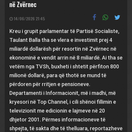
në Zvërnec
14/06/2026 21:45
Kreu i grupit parlamentar të Partisë Socialiste,
Taulant Balla tha se vlera e investimit prej 4
miliardë dollarësh për resortin në Zvërnec në
ekonominë e vendit arrin në 8 miliardë. Ai tha se
vetëm nga TVSh, buxheti i shtetit përfiton 800
milionë dollarë, para që thotë se mund të
përdoren për rritjen e pensioneve.
Departamenti i Informacionit, më i madhi, më
kryesori në Top Channel, i cili shënoi fillimin e
televizionit me edicionin e lajmeve në 20
dhjetor 2001. Përmes informacioneve të
shpejta, të sakta dhe të thelluara, reportazheve