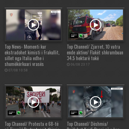
Top News- Momenti kur
Top Channel/ Zjarret, 10 vatra
ekstradohet kimisti i Frakullit,
ende aktive/ Flakët shkrumbuan
sillet nga Italia edhe i
34.5 hektarë tokë
shumëkërkuari vrasës
06/08 23:17
07/08 10:58
Top Channel/ Protesta e 68-të
Top Channel/ Dëshmia/