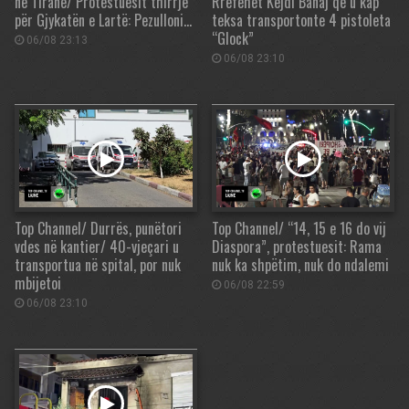
në Tiranë/ Protestuesit thirrje
Rrëfehet Kejdi Banaj që u kap
për Gjykatën e Lartë: Pezulloni…
teksa transportonte 4 pistoleta
“Glock”
06/08 23:13
06/08 23:10
Top Channel/ Durrës, punëtori
Top Channel/ “14, 15 e 16 do vij
vdes në kantier/ 40-vjeçari u
Diaspora”, protestuesit: Rama
transportua në spital, por nuk
nuk ka shpëtim, nuk do ndalemi
mbijetoi
06/08 22:59
06/08 23:10