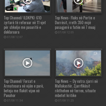
Top Channel/ ILDKPKI: 610
Top News- Fluks në Portin e
zyrtarë të referuar në 11 vjet
Durrësit, rreth 350 mijë
për shkelje me pasuritë e
pasagjerë u futën në 7 muaj
deklaruara
07/08 12:05
07/08 12:07
Top Channel/ Forcat e
Top News – Dy vatra zjarri në
Armatosura në vijën e parë,
Mallakastër. Zjarrfikësit
beteja me flakët vijon në
rikthehen në terren, situate
Panahor
mbetet kritike
07/08 11:34
07/08 11:25