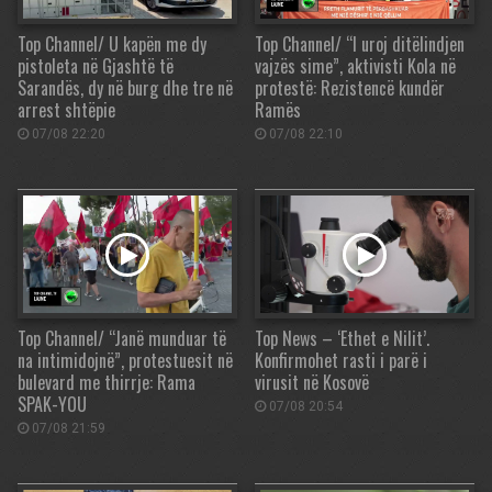
Top Channel/ U kapën me dy
Top Channel/ “I uroj ditëlindjen
pistoleta në Gjashtë të
vajzës sime”, aktivisti Kola në
Sarandës, dy në burg dhe tre në
protestë: Rezistencë kundër
arrest shtëpie
Ramës
07/08 22:20
07/08 22:10
Top Channel/ “Janë munduar të
Top News – ‘Ethet e Nilit’.
na intimidojnë”, protestuesit në
Konfirmohet rasti i parë i
bulevard me thirrje: Rama
virusit në Kosovë
SPAK-YOU
07/08 20:54
07/08 21:59