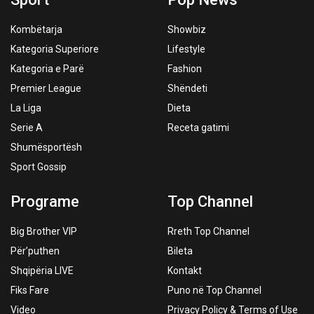
Kombëtarja
Showbiz
Kategoria Superiore
Lifestyle
Kategoria e Parë
Fashion
Premier League
Shëndeti
La Liga
Dieta
Serie A
Receta gatimi
Shumësportësh
Sport Gossip
Programe
Top Channel
Big Brother VIP
Rreth Top Channel
Për’puthen
Bileta
Shqipëria LIVE
Kontakt
Fiks Fare
Puno në Top Channel
Video
Privacy Policy & Terms of Use