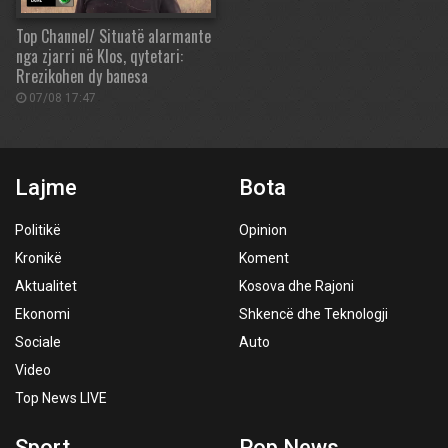
Top Channel/ Situatë alarmante
nga zjarri në Klos, qytetari:
Rrezikohen dy banesa
07/08 17:47
Lajme
Bota
Politikë
Opinion
Kronikë
Koment
Aktualitet
Kosova dhe Rajoni
Ekonomi
Shkencë dhe Teknologji
Sociale
Auto
Video
Top News LIVE
Sport
Pop News