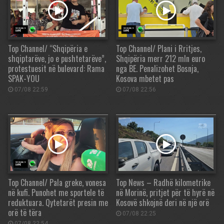
Top Channel/ “Shqipëria e
Top Channel/ Plani i Rritjes,
shqiptarëve, jo e pushtetarëve”,
Shqipëria merr 212 mln euro
protestuesit në bulevard: Rama
nga BE. Penalizohet Bosnja,
SPAK-YOU
Kosova mbetet pas
07/08 22:59
07/08 22:56
Top Channel/ Pala greke, vonesa
Top News – Radhë kilometrike
në kufi. Punohet me sportele të
në Morinë, pritjet për të hyrë në
reduktuara. Qytetarët presin me
Kosovë shkojnë deri në një orë
orë të tëra
07/08 22:25
07/08 22:54