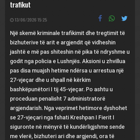
trafikut
13/06/2026 15:25
Një skemë kriminale trafikimit dhe tregtimit të
bizhuterive të arit e argjendit që vidheshin
jashtë e më pas shiteshin në pika të ndryshme u
godit nga policia e Lushnjës. Aksioni u zhvillua
pas disa muajsh hetime ndërsa u arrestua një
27-vjeçar dhe u shpall në kërkim
bashkëpunëtori I tij 45-vjeçar. Po ashtu u
proceduan penalisht 7 administratorë
argjendarish. Nga veprimet hetimore dyshohet
se 27-vjeçari nga fshati Kreshpan I Fierit I
siguronte në mënyrë të kundërligjshme sende
me vlerë, bizhuteri ari dhe argjendi, ora të