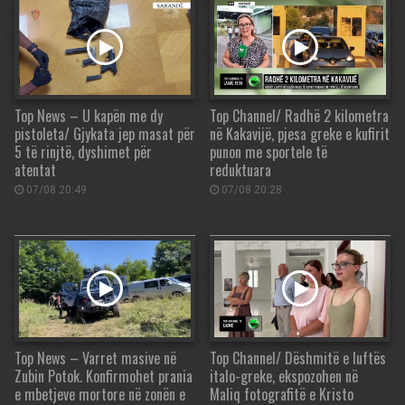
Top News – U kapën me dy
Top Channel/ Radhë 2 kilometra
pistoleta/ Gjykata jep masat për
në Kakavijë, pjesa greke e kufirit
5 të rinjtë, dyshimet për
punon me sportele të
atentat
reduktuara
07/08 20:49
07/08 20:28
Top News – Varret masive në
Top Channel/ Dëshmitë e luftës
Zubin Potok. Konfirmohet prania
italo-greke, ekspozohen në
e mbetjeve mortore në zonën e
Maliq fotografitë e Kristo