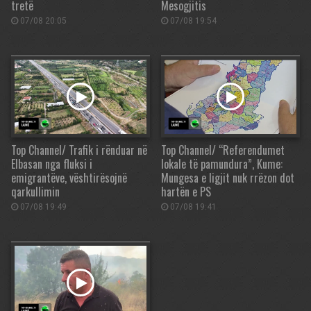
tretë
Mesogjitis
07/08 20:05
07/08 19:54
Top Channel/ Trafik i rënduar në
Top Channel/ “Referendumet
Elbasan nga fluksi i
lokale të pamundura”, Kume:
emigrantëve, vështirësojnë
Mungesa e ligjit nuk rrëzon dot
qarkullimin
hartën e PS
07/08 19:49
07/08 19:41