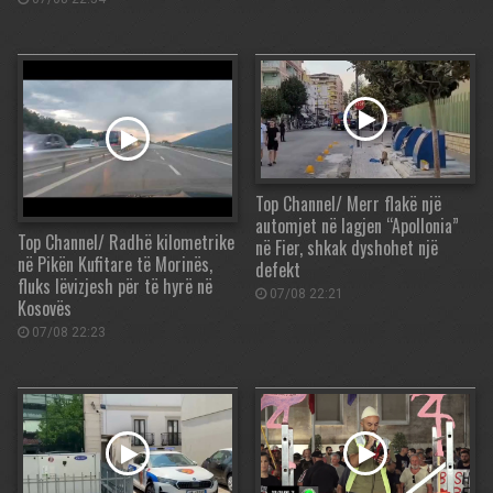
Top Channel/ Merr flakë një
automjet në lagjen “Apollonia”
Top Channel/ Radhë kilometrike
në Fier, shkak dyshohet një
në Pikën Kufitare të Morinës,
defekt
fluks lëvizjesh për të hyrë në
07/08 22:21
Kosovës
07/08 22:23