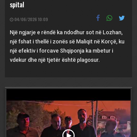
spital
04/06/2026 10:09
Një ngjarje e rëndë ka ndodhur sot në Lozhan,
një fshat i thellë i zonës së Maliqit në Korçë, ku
një efektiv i forcave Shqiponja ka mbetur i
vdekur dhe një tjetër është plagosur.