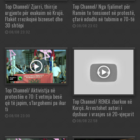
Top Channel/ Zjarri, thirrje
Top Channel/ Nga fjalimet për
urgjente për evakuim në Krujë.
Ramën te tensionet në protestë,
Flakët rrezikojnë bizneset dhe
çfarë ndodhi në tubimin e 70-të
30 shtëpi
08/08 23:02
08/08 23:32
Top Channel/ Aktivistja në
protestën e 70: E vetmja besë
Top Channel/ RENEA zbarkon në
që të japim, s’largohemi pa ikur
Korçë. Arrestohet autori i
ti
dyshuar i vrasjes së 20-vjeçarit
08/08 23:00
08/08 22:58