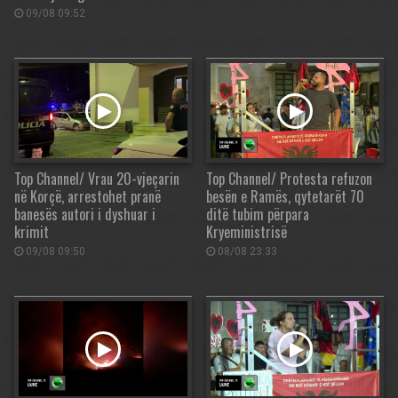
09/08 09:52
Top Channel/ Vrau 20-vjeçarin
Top Channel/ Protesta refuzon
në Korçë, arrestohet pranë
besën e Ramës, qytetarët 70
banesës autori i dyshuar i
ditë tubim përpara
krimit
Kryeministrisë
09/08 09:50
08/08 23:33