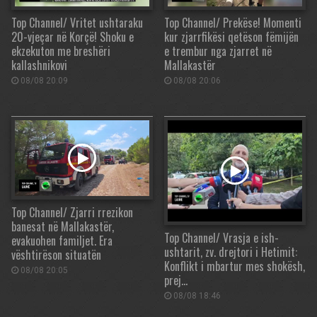
Top Channel/ Vritet ushtaraku
Top Channel/ Prekëse! Momenti
20-vjeçar në Korçë! Shoku e
kur zjarrfikësi qetëson fëmijën
ekzekuton me breshëri
e trembur nga zjarret në
kallashnikovi
Mallakastër
08/08 20:09
08/08 20:06
Top Channel/ Zjarri rrezikon
banesat në Mallakastër,
Top Channel/ Vrasja e ish-
evakuohen familjet. Era
ushtarit, zv. drejtori i Hetimit:
vështirëson situatën
Konflikt i mbartur mes shokësh,
08/08 20:05
prej…
08/08 18:46