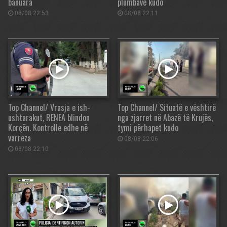
banuara
plumbave kudo
08/08 22:53
08/08 22:11
Top Channel/ Vrasja e ish-
Top Channel/ Situatë e vështirë
ushtarakut, RENEA blindon
nga zjarret në Abazë të Krujës,
Korçën. Kontrolle edhe në
tymi përhapet kudo
varreza
08/08 22:06
08/08 22:10