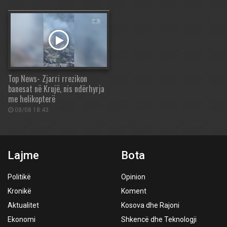
Top News- Zjarri rrezikon
banesat në Krujë, nis ndërhyrja
me helikopterë
08/08 18:43
Lajme
Bota
Politikë
Opinion
Kronikë
Koment
Aktualitet
Kosova dhe Rajoni
Ekonomi
Shkencë dhe Teknologji