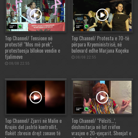
Top Channel/ Tensione në
Top Channel/ Protesta e 70-të
protestë! “Mos më prek”,
përpara Kryeministrisë, në
protestuesja bllokon vendin e
bulevard edhe Marjana Koçeku
fjalimeve
08/08 22:55
08/08 22:55
Top Channel/ Zjarri në Malin e
Top Channel/ “Pëlciti…’,
Krujës del jashtë kontrollit,
dëshmitarja në lot rrëfen
flakët zbresin drejt zonave të
vrasjen e 20-vjeçarit. Shenjat e