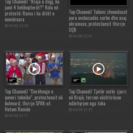
Top Channel/ “Kruja u dogj, ku
janë 4 helikopterët?” Kola në
Top Channel/ Tubimi zhvendoset
protestë: Rama i ka ditët e
para ambasadës serbe dhe asaj
numëruara
ukrainase, protestuesit thirrje:
09/08 22:20
UÇK
09/08 22:01
Top Channel/ “Dorëheqje e
Top Channel/ Tjetër vatër zjarri
qeveri teknike”, protestuesit në
në Krujë, terreni vështirëson
bulevard, thirrje SPAK-ut:
ndërhyrjen nga toka
Hetoni Ramën
09/08 21:07
09/08 21:11