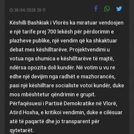
30/04/2026 20:11
Këshilli Bashkiak i Vlorës ka miratuar vendosjen
e një tarife prej 700 lekësh për përdorimin e
plazheve publike, një vendim që ka shkaktuar
debat mes këshilltarëve. Projektvendimi u
votua nga shumica e këshilltarëve të majtë,
ndërsa opozita doli kundër. Në votim u vu re
edhe një devijim nga radhët e mazhorancës,
pasi një këshilltare socialiste votoi kundër, duke
mos mbështetur qëndrimin e grupit.
Përfaqësuesi i Partisë Demokratike në Vlorë,
Atird Hoxha, e kritikoi vendimin, duke e cilësuar
atë të paqartë dhe jo transparent për
qytetarët.