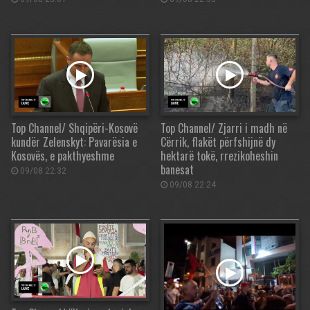
Top Channel/ Shqipëri-Kosovë
Top Channel/ Zjarri i madh në
kundër Zelenskyt: Pavarësia e
Cërrik, flakët përfshijnë dy
Kosovës, e pakthyeshme
hektarë tokë, rrezikoheshin
banesat
09/08 22:32
09/08 22:24