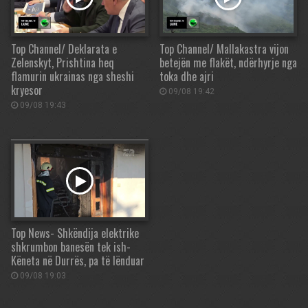
Top Channel/ Deklarata e
Top Channel/ Mallakastra vijon
Zelenskyt, Prishtina heq
betejën me flakët, ndërhyrje nga
flamurin ukrainas nga sheshi
toka dhe ajri
kryesor
09/08 19:42
09/08 19:43
Top News- Shkëndija elektrike
shkrumbon banesën tek ish-
Këneta në Durrës, pa të lënduar
09/08 19:03