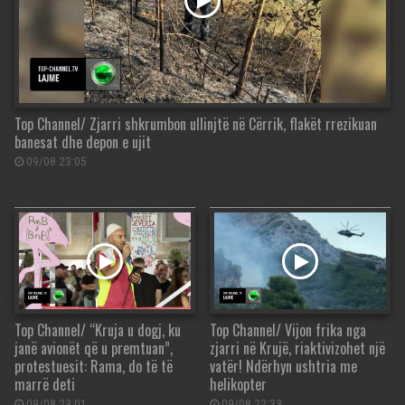
Top Channel/ Zjarri shkrumbon ullinjtë në Cërrik, flakët rrezikuan
banesat dhe depon e ujit
09/08 23:05
Top Channel/ “Kruja u dogj, ku
Top Channel/ Vijon frika nga
janë avionët që u premtuan”,
zjarri në Krujë, riaktivizohet një
protestuesit: Rama, do të të
vatër! Ndërhyn ushtria me
marrë deti
helikopter
09/08 23:01
09/08 22:33