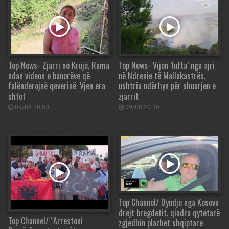
Top News- Zjarri në Krujë, Rama
Top News- Vijon ‘lufta’ nga ajri
ndan videon e banorëve që
në Ndrenie të Mallakastrës,
falënderojnë qeverinë: Vjen era
ushtria ndërhyn për shuarjen e
shtet
zjarrit
09/08 20:53
09/08 20:30
Top Channel/ Dyndje nga Kosova
drejt bregdetit, qindra qytetarë
Top Channel/ “Arrestoni
zgjedhin plazhet shqiptare