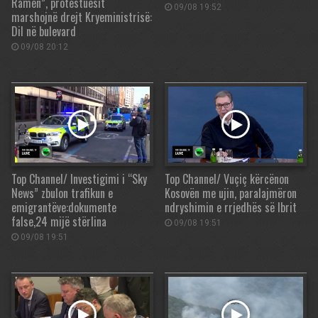
Ramën”, protestuesit
09/08 19:52
marshojnë drejt Kryeministrisë:
Dil në bulevard
09/08 20:12
Top Channel/ Investigimi i “Sky
Top Channel/ Vuçiç kërcënon
News” zbulon trafikun e
Kosovën me ujin, paralajmëron
emigrantëve:dokumente
ndryshimin e rrjedhës së Ibrit
false,24 mijë stërlina
09/08 19:51
09/08 19:51