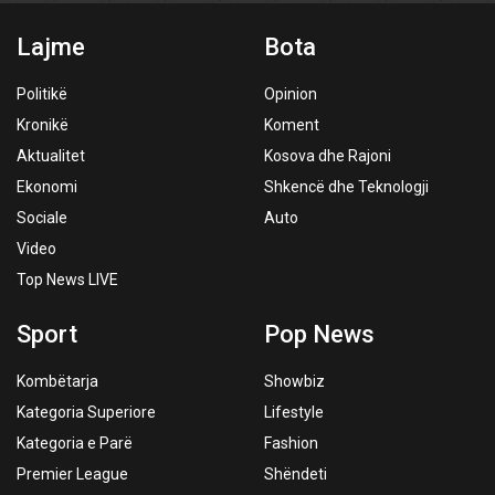
Lajme
Bota
Politikë
Opinion
Kronikë
Koment
Aktualitet
Kosova dhe Rajoni
Ekonomi
Shkencë dhe Teknologji
Sociale
Auto
Video
Top News LIVE
Sport
Pop News
Kombëtarja
Showbiz
Kategoria Superiore
Lifestyle
Kategoria e Parë
Fashion
Premier League
Shëndeti