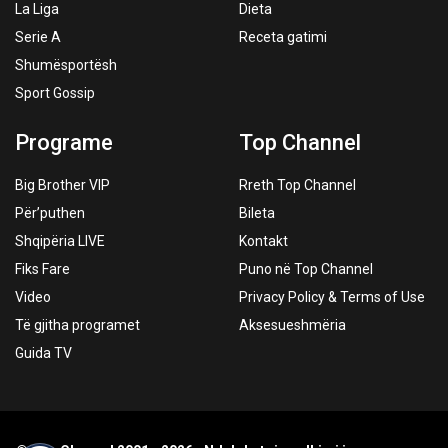
La Liga
Dieta
Serie A
Receta gatimi
Shumësportësh
Sport Gossip
Programe
Top Channel
Big Brother VIP
Rreth Top Channel
Për’puthen
Bileta
Shqipëria LIVE
Kontakt
Fiks Fare
Puno në Top Channel
Video
Privacy Policy & Terms of Use
Të gjitha programet
Aksesueshmëria
Guida TV