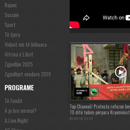
Rajoni
Sociale
Sport
Të tjera
Videot më të klikuara
Vitrina e Librit
Zgjedhje 2025
Zgjedhjet vendore 2019
PROGRAME
Të Fundit
Top Channel/ Protesta refuzon be
A je bre normal?
70 ditë tubim përpara Kryeminist
A.Live.Night
08/08 23:33