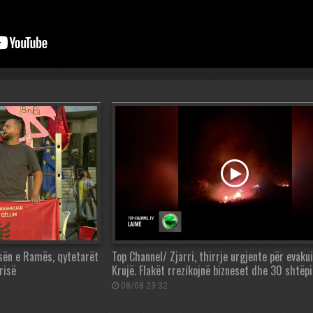
sën e Ramës, qytetarët
Top Channel/ Zjarri, thirrje urgjente për evaku
risë
Krujë. Flakët rrezikojnë bizneset dhe 30 shtëpi
08/08 23:32