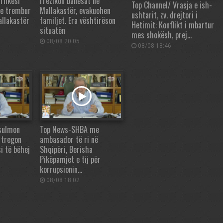
rfikësi
rrezikon banesat në
Top Channel/ Vrasja e ish-
 e trembur
Mallakastër, evakuohen
ushtarit, zv. drejtori i
allakastër
familjet. Era vështirëson
Hetimit: Konflikt i mbartur
situatën
mes shokësh, prej…
08/08 20:05
08/08 18:46
sulmon
Top News-SHBA me
 tregon
ambasador të ri në
i të bëhej
Shqipëri, Berisha
Pikëpamjet e tij për
korrupsionin…
08/08 18:02