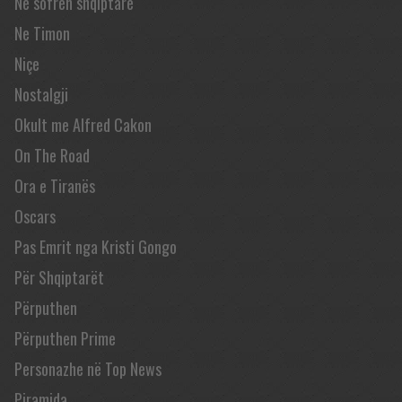
Në sofrën shqiptare
Ne Timon
Niçe
Nostalgji
Okult me Alfred Cakon
On The Road
Ora e Tiranës
Oscars
Pas Emrit nga Kristi Gongo
Për Shqiptarët
Përputhen
Përputhen Prime
Personazhe në Top News
Piramida