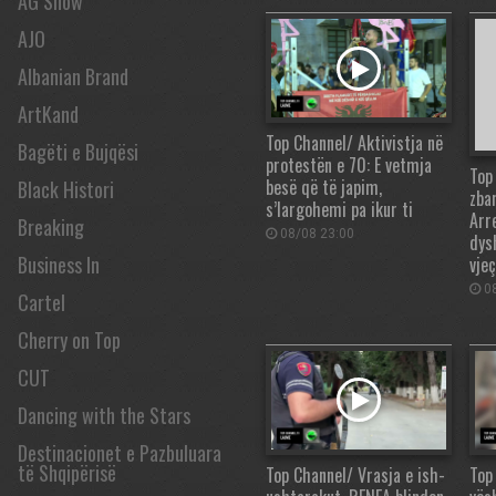
AG Show
AJO
Albanian Brand
ArtKand
Top Channel/ Aktivistja në
Bagëti e Bujqësi
protestën e 70: E vetmja
Top
besë që të japim,
Black Histori
zba
s’largohemi pa ikur ti
Arr
Breaking
08/08 23:00
dys
Business In
vjeç
08
Cartel
Cherry on Top
CUT
Dancing with the Stars
Destinacionet e Pazbuluara
të Shqipërisë
Top Channel/ Vrasja e ish-
Top