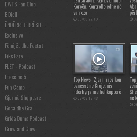
ushtarakut, RENEA blindon
vës
DWTS Fan Club
Korçën. Kontrolle edhe në
Aba
varreza
për
E Diell
08/08 22:10
08
ËNDËRRTJERRËSIT
Exclusive
Fëmijët dhe Festat
Fiks Fare
FLET - Podcast
Ftesë në 5
Top News- Zjarri rrezikon
Top
banesat në Krujë, nis
vën
Fun Camp
ndërhyrja me helikopterë
She
Gjurmë Shqiptare
në 
08/08 18:43
08
Goca dhe Gra
Grida Duma Podcast
Grow and Glow