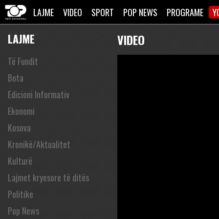
LAJME
VIDEO
SPORT
POP NEWS
PROGRAME
Y
LAJME
VIDEO
Të Fundit
Bota
Edicioni Informativ
Ekonomi
Kosova
Kronikë/Aktualitet
Kulturë
Lajmet kryesore të ditës
Politike
Pop News