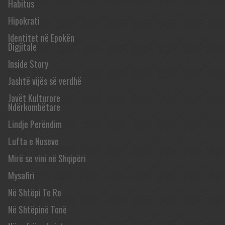
Habitus
Hipokrati
Identitet në Epokën
Digjitale
Inside Story
Jashtë vijës së verdhë
Javët Kulturore
Ndërkombëtare
Lindje Perëndim
Lufta e Nuseve
Mirë se vini në Shqipëri
Mysafiri
Në Shtëpi Te Re
Në Shtëpinë Tonë