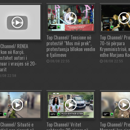
Top Channel/ Tensione në
Top Channel/ Pro
protestë! “Mos më prek”,
70-të përpara
 Channel/ RENEA
protestuesja bllokon vendin
Kryeministrisë, 
rkon në Korçë.
e fjalimeve
edhe Marjana Ko
estohet autori i
08/08 22:55
08/08 22:55
huar i vrasjes së 20-
arit
/08 22:58
 Channel/ Situatë e
Top Channel/ Vritet
Top Channel/ Pre