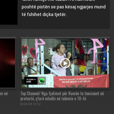
poshtë pistën se pas kësaj ngjarjes mund
të fshihet diçka tjetër.
im në
Top Channel/ Nga fjalimet për Ramën te tensionet në
protestë, çfarë ndodhi në tubimin e 70-të
08/08 23:02