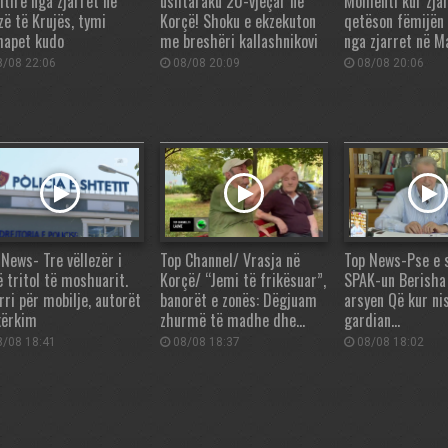
htirë nga zjarret në
ushtaraku 20-vjeçar në
Momenti kur zjar
zë të Krujës, tymi
Korçë! Shoku e ekzekuton
qetëson fëmijën
hapet kudo
me breshëri kallashnikovi
nga zjarret në M
/08 22:06
08/08 20:09
08/08 20:06
 News- Tre vëllezër i
Top Channel/ Vrasja në
Top News-Pse e 
ë tritol të moshuarit.
Korçë/ “Jemi të frikësuar”,
SPAK-un Berisha
rri për mobilje, autorët
banorët e zonës: Dëgjuam
arsyen Që kur nis
kërkim
zhurmë të madhe dhe…
gardian…
/08 18:41
08/08 18:37
08/08 18:02