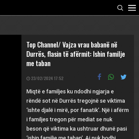
Top Channel/ Vajza vrau babanë në
Durrës, flasin të afërmit: Ishin familje
me taban
23/02/2024 17:52
Miqtë e familjes ku ndodhi ngjarja e
rëndë sot në Durrës tregojnë se viktima
‘ishte djalë i mirë, por fanatik’. Një i afërm
i familjes tregon për mediat se nuk
beson që viktima ka ushtruar dhunë pasi
‘ishin familje me taban’. Ai nuk hodhi