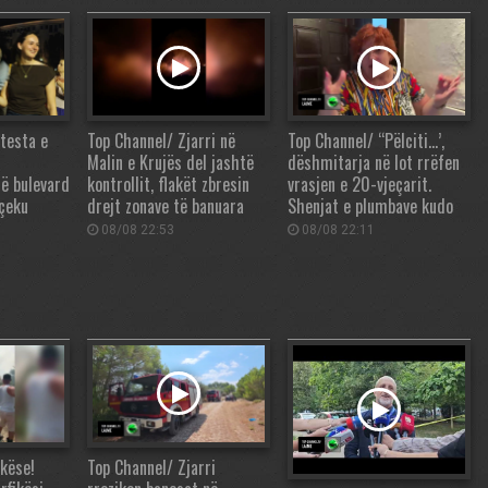
testa e
Top Channel/ Zjarri në
Top Channel/ “Pëlciti…’,
Malin e Krujës del jashtë
dëshmitarja në lot rrëfen
në bulevard
kontrollit, flakët zbresin
vrasjen e 20-vjeçarit.
çeku
drejt zonave të banuara
Shenjat e plumbave kudo
08/08 22:53
08/08 22:11
këse!
Top Channel/ Zjarri