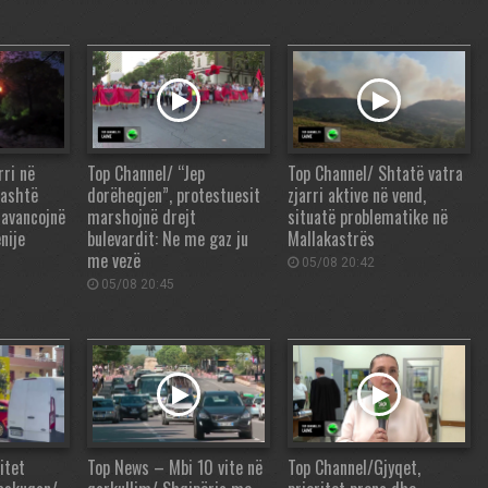
rri në
Top Channel/ “Jep
Top Channel/ Shtatë vatra
jashtë
dorëheqjen”, protestuesit
zjarri aktive në vend,
t avancojnë
marshojnë drejt
situatë problematike në
nije
bulevardit: Ne me gaz ju
Mallakastrës
me vezë
05/08 20:42
05/08 20:45
itet
Top News – Mbi 10 vite në
Top Channel/Gjyqet,