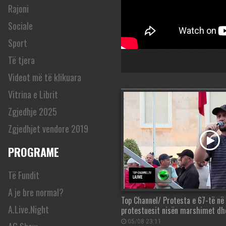
Rajoni
Sociale
Sport
Të tjera
Videot më të klikuara
Vitrina e Librit
Zgjedhje 2025
Zgjedhjet vendore 2019
PROGRAME
Të Fundit
A je bre normal?
Top Channel/ Protesta e 67-të në 
A.Live.Night
protestuesit nisën marshimet dhe
05/08 23:11