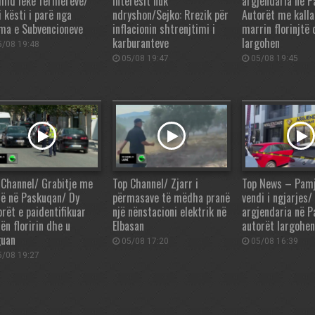
 mld lekë fermerëve/
interesit nuk
argjendaria në 
 kësti i parë nga
ndryshon/Sejko: Rrezik për
Autorët me kalla
ma e Subvencioneve
inflacionin shtrenjtimi i
marrin florinjtë
karburanteve
largohen
/08 19:48
05/08 19:47
05/08 19:45
 Channel/ Grabitje me
Top Channel/ Zjarr i
Top News – Pam
ë në Paskuqan/ Dy
përmasave të mëdha pranë
vendi i ngjarjes/
orët e paidentifikuar
një nënstacioni elektrik në
argjendaria në P
ën floririn dhe u
Elbasan
autorët largohen
guan
05/08 17:20
05/08 16:39
/08 19:27