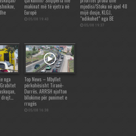
Paskuqan/
qarkullim/ Shqipëria me
prioritet prona dhe
shnikov,
makinat më të vjetra në
mjedisi/Stoku në apel 48
 dhe
Europë
mijë dosje, KLGJ,
“ndikohet” nga BE
05/08 19:43
05/08 19:37
je nga
Top News – Mbyllet
 Grabitet
përkohësisht Tiranë-
askuqan,
Durrës. ARRSH njofton
 drejt…
bllokime për punimet e
rrugës
05/08 16:38