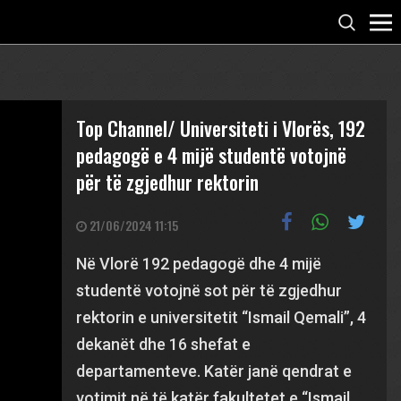
Top Channel/ Universiteti i Vlorës, 192
pedagogë e 4 mijë studentë votojnë
për të zgjedhur rektorin
21/06/2024 11:15
Në Vlorë 192 pedagogë dhe 4 mijë
studentë votojnë sot për të zgjedhur
rektorin e universitetit “Ismail Qemali”, 4
dekanët dhe 16 shefat e
departamenteve. Katër janë qendrat e
votimit në të katër fakultetet e “Ismail