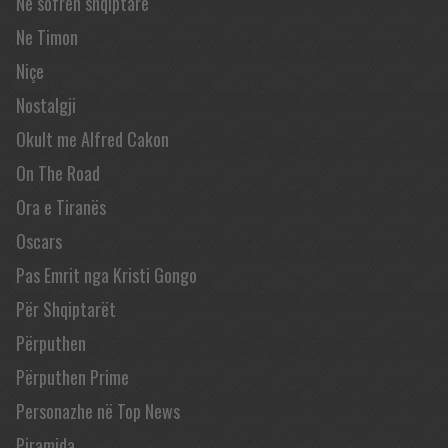
Në sofrën shqiptare
Ne Timon
Niçe
Nostalgji
Okult me Alfred Cakon
On The Road
Ora e Tiranës
Oscars
Pas Emrit nga Kristi Gongo
Për Shqiptarët
Përputhen
Përputhen Prime
Personazhe në Top News
Piramida