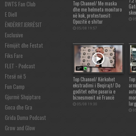
7.2
Top Channel/ Me maska
DWTS Fan Club
Gati
dhe me helmeta monitoro
ske
E Diell
në kok, protestuesit:
05
Opozitë e shitur
ËNDËRRTJERRËSIT
05/08 19:57
Exclusive
Fëmijët dhe Festat
Fiks Fare
FLET - Podcast
Ftesë në 5
Top Channel/ Kërkohet
Top
ekstradimi i Beqirajt/ Do
arm
Fun Camp
goditet edhe pasuria e
aut
Gjurmë Shqiptare
biznesmenit në Francë
mor
lar
05/08 19:30
Goca dhe Gra
05
Grida Duma Podcast
Grow and Glow