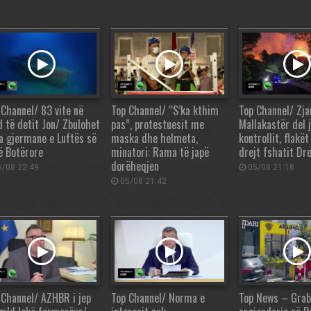
 Channel/ 83 vite në
Top Channel/ “S’ka kthim
Top Channel/ Zja
d të detit Jon/ Zbulohet
pas”, protestuesit me
Mallakastër del 
ja gjermane e Luftës së
maska dhe helmeta,
kontrollit, flakë
ë Botërore
minatori: Rama të japë
drejt fshatit Dre
dorëheqjen
/08 22:49
05/08 21:18
05/08 21:42
 Channel/ AZHBR i jep
Top Channel/ Norma e
Top News – Grab