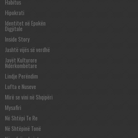
Habitus
Hipokrati
Identitet në Epokën
Digjitale
Inside Story
Jashtë vijës së verdhë
Javët Kulturore
Ndërkombëtare
Lindje Perëndim
Lufta e Nuseve
Mirë se vini në Shqipëri
Mysafiri
Në Shtëpi Te Re
Në Shtëpinë Tonë