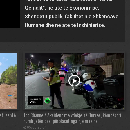
Qemalit”, në atë të Ekononmisë,
Shëndetit publik, fakultetin e Shkencave
Humane dhe në atë të Inxhinierisë.
ët jashtë
Top Channel/ Aksident me vdekje në Durrës, këmbësori
humb jetën pasi përplaset nga një makinë
05/08 23:04