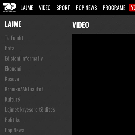
LAJME
VIDEO
SPORT
POP NEWS
PROGRAME
Y
LAJME
VIDEO
Të Fundit
Bota
Edicioni Informativ
Ekonomi
Kosova
Kronikë/Aktualitet
Kulturë
Lajmet kryesore të ditës
Politike
Pop News