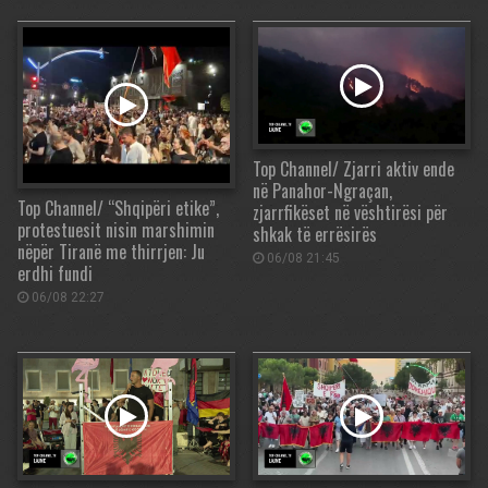
Top Channel/ Zjarri aktiv ende
në Panahor-Ngraçan,
Top Channel/ “Shqipëri etike”,
zjarrfikëset në vështirësi për
protestuesit nisin marshimin
shkak të errësirës
nëpër Tiranë me thirrjen: Ju
06/08 21:45
erdhi fundi
06/08 22:27