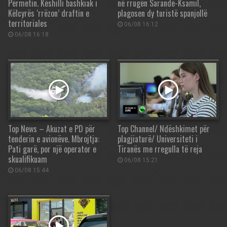
Përmetin. Këshilli bashkiak i
në rrugën Sarandë-Ksamil,
Këlcyrës ‘rrëzon’ draftin e
plagosen dy turistë spanjollë
territoriales
06/08 16:12
06/08 16:18
Top News – Akuzat e PD për
Top Channel/ Ndëshkimet për
tenderin e avionëve. Mbrojtja:
plagjiaturë/ Universiteti i
Pati garë, por një operator e
Tiranës me rregulla të reja
skualifikuam
06/08 15:21
06/08 15:44