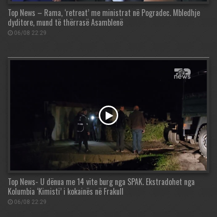
Top News – Rama, ‘retreat’ me ministrat në Pogradec. Mbledhje
dyditore, mund të thërrasë Asamblenë
06/08 22:29
Top News- U dënua me 14 vite burg nga SPAK. Ekstradohet nga
Kolumbia ‘Kimisti’ i kokainës në Frakull
06/08 22:29