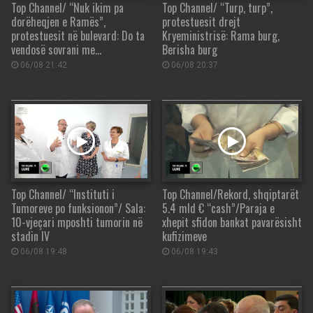
Top Channel/ “Nuk ikim pa
Top Channel/ “Turp, turp”,
dorëheqjen e Ramës”,
protestuesit drejt
protestuesit në bulevard: Do ta
Kryeministrisë: Rama burg,
vendosë sovrani me…
Berisha burg
06/08 21:42
06/08 20:37
Top Channel/ “Instituti i
Top Channel/Rekord, shqiptarët
Tumoreve po funksionon”/ Sala:
5.4 mld € “cash”/Paraja e
10-vjeçari mposhti tumorin në
xhepit sfidon bankat pavarësisht
stadin IV
kufizimeve
06/08 19:48
06/08 19:43