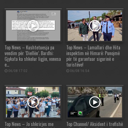
Top News – Kushtetuesja pa
Top News – Lamallari dhe Hita
vendim për ‘Diellën’. Bardhi:
inspektim në Himarë: Punojmë
Gjykata ka shkelur ligjin, vonesa
për të garantuar sigurinë e
e…
turistëve!
06/08 17:02
06/08 16:54
Top News – Jo shkrirjes me
Top Channel/ Aksident i trefishë