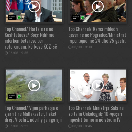
Top Channel/ Harta e re në
Top Channel/ Rama mbledh
Kushtetuese/ Boçi: Ndihmë
qeverinë në Pogradec/Ministrat
ndërkombëtarëve për
raportojnë më 24 dhe 25 gusht
referendum, kërkesë KQZ-së
06/08 19:30
06/08 19:35
Top Channel/ Vijon përhapja e
Top Channel/ Ministrja Sala në
zjarrit në Mallakastër, flakët
spitalin Onkologjik: 10-vjeçari
drejt Vloshit, ndërhyrja nga ajri
mposht tumorin në stadin IV
06/08 19:22
06/08 18:46