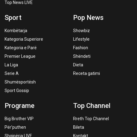
Top News LIVE
Sport
Pop News
Kombëtarja
Showbiz
Kategoria Superiore
Lifestyle
Kategoria e Parë
Fashion
Premier League
Shëndeti
La Liga
Dieta
Serie A
Receta gatimi
Shumësportësh
Sport Gossip
Programe
Top Channel
Big Brother VIP
Rreth Top Channel
Për’puthen
Bileta
Shqipëria LIVE
Kontakt