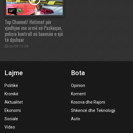
Top Channel/ Hetimet për
vjedhjen me armë në Paskuqan,
policia kontroll në banesën e një
të dyshuar
06/08 15:08
Lajme
Bota
Politikë
Opinion
Kronikë
Koment
Aktualitet
Kosova dhe Rajoni
Ekonomi
Shkencë dhe Teknologji
Sociale
Auto
Video