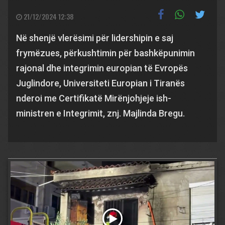
21/12/2024 12:38
Në shenjë vlerësimi për lidershipin e saj
frymëzues, përkushtimin për bashkëpunimin
rajonal dhe integrimin europian të Evropës
Juglindore, Universiteti Europian i Tiranës
nderoi me Certifikatë Mirënjohjeje ish-
ministren e Integrimit, znj. Majlinda Bregu.