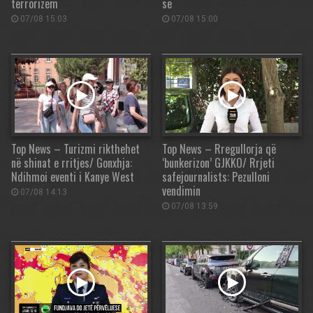
terrorizëm
së
07/08 15:03
07/08 15:00
Top News – Turizmi rikthehet
Top News – Rregullorja që
në shinat e rritjes/ Gonxhja:
‘bunkerizon’ GJKKO/ Rrjeti
Ndihmoi eventi i Kanye West
safejournalists: Pezulloni
vendimin
07/08 14:13
07/08 13:59