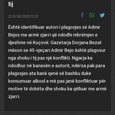
tij
14/08/2022 12:21
Është identifikuar autori i plagosjes së Admir
Bejos me armë zjarri që ndodhi mbrëmjen e
djeshme në Kuçovë. Gazetarja Dorjana Bezat
mëson se 45-vjeçari Admir Bejo është plagosur
nga shoku i tij pas një konflikti. Ngjarja ka
ndodhur në banesën e autorit, ndërsa pak para
plagosjes ata kanë qenë së bashku duke
konsumuar alkool e më pas janë konfliktuar për
motive të dobëta dhe shoku ka qëlluar me armë
zjarri.