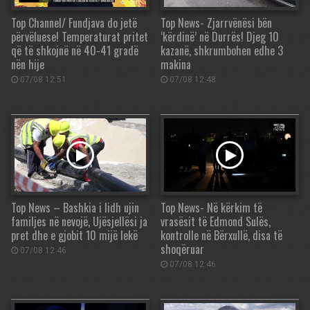
Top Channel/ Fundjava do jetë
Top News- Zjarrvënësi bën
përvëluese! Temperaturat pritet
‘kërdinë’ në Durrës! Djeg 10
që të shkojnë në 40-41 gradë
kazanë, shkrumbohen edhe 3
nën hije
makina
07/08 12:51
07/08 12:48
Top News – Bashkia i lidh ujin
Top News- Në kërkim të
familjes në nevojë, Ujësjellësi ja
vrasësit të Edmond Sulës,
pret dhe e gjobit 10 mijë lekë
kontrolle në Bërxullë, disa të
shoqëruar
07/08 12:46
07/08 12:46