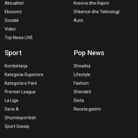
Aktualitet
Kosova dhe Rajoni
Ekonomi
Shkencë dhe Teknologji
Sociale
Auto
Video
Top News LIVE
Sport
Pop News
Kombëtarja
Showbiz
Kategoria Superiore
Lifestyle
Kategoria e Parë
Fashion
Premier League
Shëndeti
La Liga
Dieta
Serie A
Receta gatimi
Shumësportësh
Sport Gossip