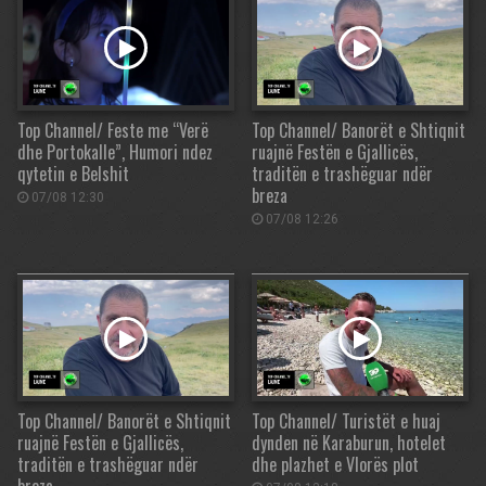
Top Channel/ Feste me “Verë
Top Channel/ Banorët e Shtiqnit
dhe Portokalle”, Humori ndez
ruajnë Festën e Gjallicës,
qytetin e Belshit
traditën e trashëguar ndër
breza
07/08 12:30
07/08 12:26
Top Channel/ Banorët e Shtiqnit
Top Channel/ Turistët e huaj
ruajnë Festën e Gjallicës,
dynden në Karaburun, hotelet
traditën e trashëguar ndër
dhe plazhet e Vlorës plot