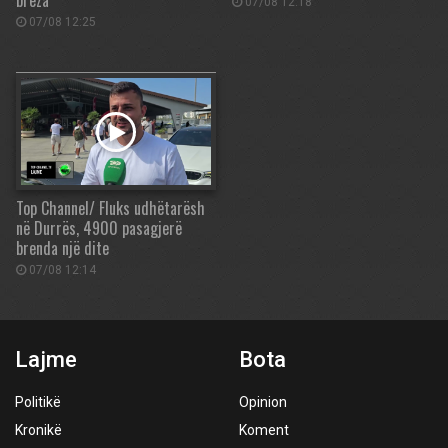
breza
07/08 12:18
07/08 12:25
Top Channel/ Fluks udhëtarësh
në Durrës, 4900 pasagjerë
brenda një dite
07/08 12:14
Lajme
Bota
Politikë
Opinion
Kronikë
Koment