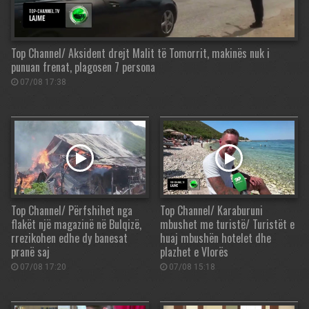
Top Channel/ Aksident drejt Malit të Tomorrit, makinës nuk i
punuan frenat, plagosen 7 persona
07/08 17:38
Top Channel/ Përfshihet nga
Top Channel/ Karaburuni
flakët një magazinë në Bulqizë,
mbushet me turistë/ Turistët e
rrezikohen edhe dy banesat
huaj mbushën hotelet dhe
pranë saj
plazhet e Vlorës
07/08 17:20
07/08 15:18