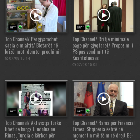
Top Channel/ Përgjysmohet
Top Channel/ Rritje minimale
sasia e mjaltit/ Bletarët në
page për gjyqtarët/ Propozimi i
krizë, moti dëmtoi prodhimin
PS pas vendimit të
Kushtetueses
07/08 15:14
07/08 15:05
Top Channel/ Aktivistja turke
Top Channel/ Rama për Financial
lihet në burg/ U ndalua ne
Times: Shqipëria është në
Rinas, Turqia e kërkon për
momentin më të mirë drejt BE-