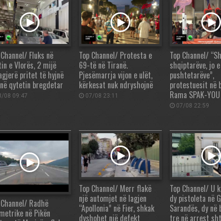
 Channel/ Fluks në
Top Channel/ Protesta e
Top Channel/ “Sh
in e Vlorës, 2 mijë
69-të në Tiranë.
shqiptarëve, jo e
agjerë pritet të hyjnë
Pjesëmarrja vijon e ulët,
pushtetarëve”,
 në qytetin bregdetar
kërkesat nuk ndryshojnë
protestuesit në 
Rama SPAK-YOU
/08 09:47
07/08 23:11
07/08 22:59
Top Channel/ Merr flakë
Top Channel/ U 
një automjet në lagjen
dy pistoleta në 
 Channel/ Radhë
“Apollonia” në Fier, shkak
Sarandës, dy në 
ometrike në Pikën
dyshohet një defekt
tre në arrest sh