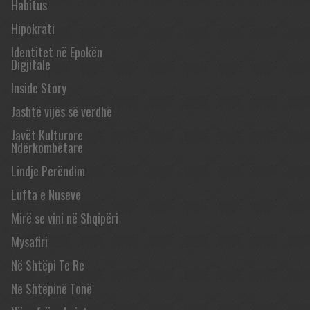
Habitus
Hipokrati
Identitet në Epokën
Digjitale
Inside Story
Jashtë vijës së verdhë
Javët Kulturore
Ndërkombëtare
Lindje Perëndim
Lufta e Nuseve
Mirë se vini në Shqipëri
Mysafiri
Në Shtëpi Te Re
Në Shtëpinë Tonë