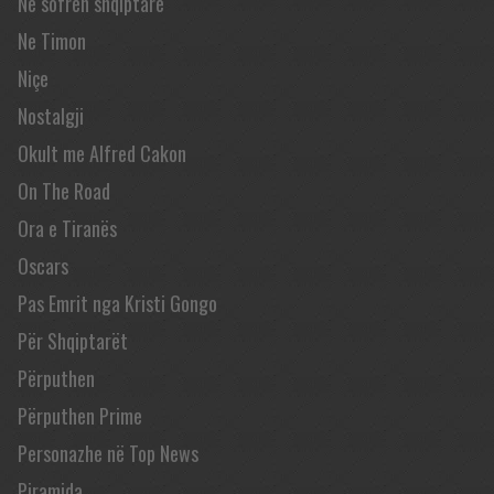
Në sofrën shqiptare
Ne Timon
Niçe
Nostalgji
Okult me Alfred Cakon
On The Road
Ora e Tiranës
Oscars
Pas Emrit nga Kristi Gongo
Për Shqiptarët
Përputhen
Përputhen Prime
Personazhe në Top News
Piramida