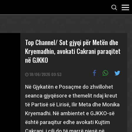
Top Channel/ Sot gjyqi për Metën dhe
Kryemadhin, avokati Cakrani paraqitet
në GJKKO
18/06/2026 09:53
Në Gjykatën e Posaçme do zhvillohet
seanca gjyqësore e themelit ndaj kreut
të Partisë së Lirisë, Ilir Meta dhe Monika
Kryemadhi. Në ambientet e GJKKO-së
është paraqitur edhe avokati Kujtim
Cakrani, i cili do të marrë pjesë në