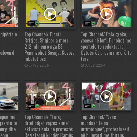
qipëria e
Top Channel/ Plani i
Top Channel/ Pala greke,
Rritjes, Shqipëria merr
vonesa në kufi. Punohet me
212 mln euro nga BE.
sportele të reduktuara.
bulevard:
Penalizohet Bosnja, Kosova
Qytetarët presin me orë të
mbetet pas
tëra
07/08 22:56
07/08 22:54
kapën me
Top Channel/ “I uroj
Top Channel/ “Janë
Gjashtë të
ditëlindjen vajzës sime”,
munduar të na
burg dhe
aktivisti Kola në protestë:
intimidojnë”, protestuesit
tëpie
Rezistencë kundër Ramës
në bulevard me thirrje: