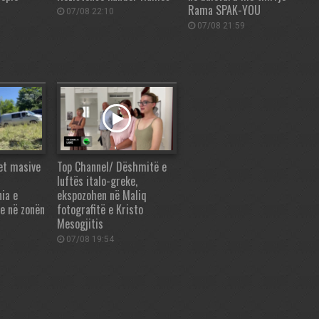
Rama SPAK-YOU
07/08 22:10
07/08 21:59
et masive
Top Channel/ Dëshmitë e
luftës italo-greke,
ia e
ekspozohen në Maliq
e në zonën
fotografitë e Kristo
Mesogjitis
07/08 19:54