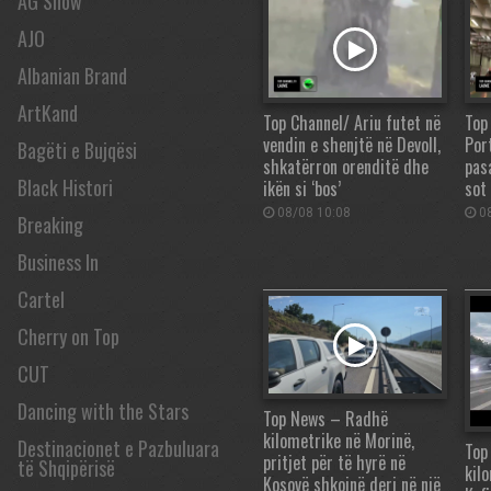
AG Show
AJO
Albanian Brand
ArtKand
Top Channel/ Ariu futet në
Top
vendin e shenjtë në Devoll,
Port
Bagëti e Bujqësi
shkatërron orenditë dhe
pas
Black Histori
ikën si ‘bos’
sot
08/08 10:08
08
Breaking
Business In
Cartel
Cherry on Top
CUT
Dancing with the Stars
Top News – Radhë
kilometrike në Morinë,
Destinacionet e Pazbuluara
Top
pritjet për të hyrë në
të Shqipërisë
kil
Kosovë shkojnë deri në një