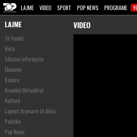
LAJME
VIDEO
SPORT
POP NEWS
PROGRAME
Y
LAJME
VIDEO
Të Fundit
Bota
Edicioni Informativ
Ekonomi
Kosova
Kronikë/Aktualitet
Kulturë
Lajmet kryesore të ditës
Politike
Pop News