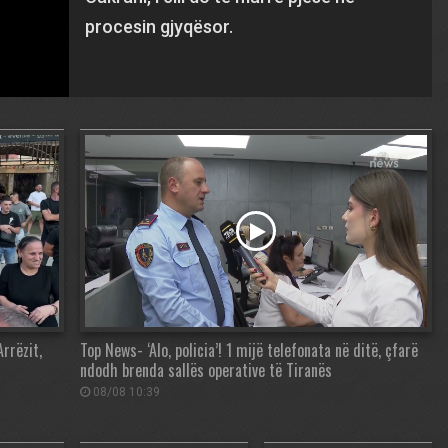
procesin gjyqësor.
rrëzit,
Top News- ‘Alo, policia’! 1 mijë telefonata në ditë, çfarë
ndodh brenda sallës operative të Tiranës
08/08 10:39