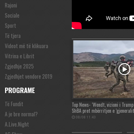
Rajoni
Sociale
Sport
Të tjera
Videot më të klikuara
Vitrina e Librit
Zgjedhje 2025
Zgjedhjet vendore 2019
PROGRAME
Të Fundit
Top News- ‘Wendt, vizioni i Trump
ShBA pret mbërritjen e ‘gjeneralit
A je bre normal?
08/08 11:43
A.Live.Night