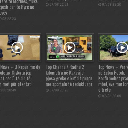
tare të Morinës, fluks
07/08 22:21
07/08 22:20
zjesh për të hyrë në
ovës
/08 22:23
 News – U kapën me dy
Top Channel/ Radhë 2
Top News – Varr
toleta/ Gjykata jep
kilometra në Kakavijë,
në Zubin Potok.
at për 5 të rinjtë,
pjesa greke e kufirit punon
Konfirmohet pran
himet për atentat
me sportele të reduktuara
mbetjeve mortor
e tretë
/08 20:49
07/08 20:28
07/08 20:05