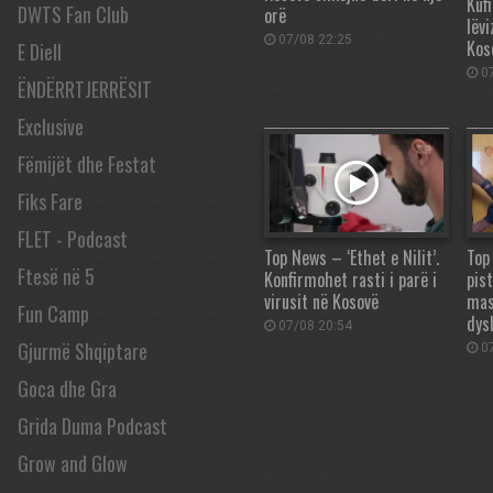
Kufi
DWTS Fan Club
orë
lëvi
07/08 22:25
Kos
E Diell
07
ËNDËRRTJERRËSIT
Exclusive
Fëmijët dhe Festat
Fiks Fare
FLET - Podcast
Top News – ‘Ethet e Nilit’.
Top
Ftesë në 5
Konfirmohet rasti i parë i
pis
virusit në Kosovë
mas
Fun Camp
dys
07/08 20:54
Gjurmë Shqiptare
07
Goca dhe Gra
Grida Duma Podcast
Grow and Glow