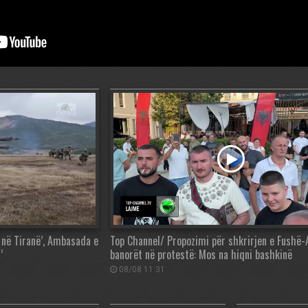
 në Tiranë’, Ambasada e
Top Channel/ Propozimi për shkrirjen e Fushë-A
’
banorët në protestë: Mos na hiqni bashkinë
08/08 11:31