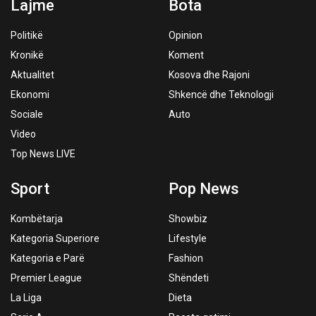
Lajme
Bota
Politikë
Opinion
Kronikë
Koment
Aktualitet
Kosova dhe Rajoni
Ekonomi
Shkencë dhe Teknologji
Sociale
Auto
Video
Top News LIVE
Sport
Pop News
Kombëtarja
Showbiz
Kategoria Superiore
Lifestyle
Kategoria e Parë
Fashion
Premier League
Shëndeti
La Liga
Dieta