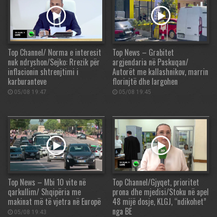
Top Channel/ Norma e interesit
Top News – Grabitet
nuk ndryshon/Sejko: Rrezik për
argjendaria në Paskuqan/
inflacionin shtrenjtimi i
Autorët me kallashnikov, marrin
karburanteve
florinjtë dhe largohen
05/08 19:47
05/08 19:45
Top News – Mbi 10 vite në
Top Channel/Gjyqet, prioritet
qarkullim/ Shqipëria me
prona dhe mjedisi/Stoku në apel
makinat më të vjetra në Europë
48 mijë dosje, KLGJ, “ndikohet”
nga BE
05/08 19:43