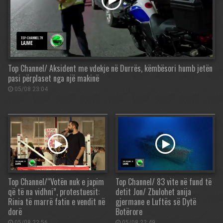
Top Channel/ Aksident me vdekje në Durrës, këmbësori humb jetën
pasi përplaset nga një makinë
05/08 23:04
Top Channel/“Votën nuk e japim
Top Channel/ 83 vite në fund të
që të na vidhni”, protestuesit:
detit Jon/ Zbulohet anija
Rinia të marrë fatin e vendit në
gjermane e Luftës së Dytë
dorë
Botërore
05/08 22:56
05/08 22:49