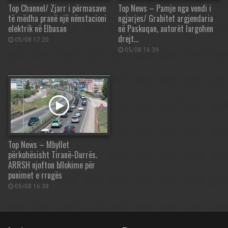
Top Channel/ Zjarr i përmasave
Top News – Pamje nga vendi i
të mëdha pranë një nënstacioni
ngjarjes/ Grabitet argjendaria
elektrik në Elbasan
në Paskuqan, autorët largohen
drejt…
05/08 17:20
05/08 16:39
Top News – Mbyllet
përkohësisht Tiranë-Durrës.
ARRSH njofton bllokime për
punimet e rrugës
05/08 16:38