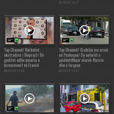
05/08 19:37
Top Channel/ Kërkohet
Top Channel/ Grabitje me armë
ekstradimi i Beqirajt/ Do
në Paskuqan/ Dy autorët e
goditet edhe pasuria e
paidentifikuar morën floririn
biznesmenit në Francë
dhe u larguan
05/08 19:30
05/08 19:27