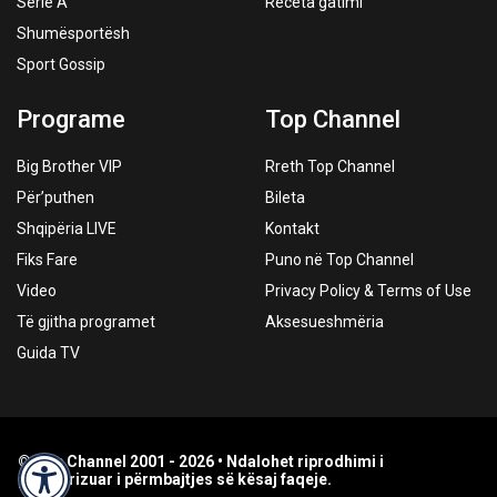
Serie A
Receta gatimi
Shumësportësh
Sport Gossip
Programe
Top Channel
Big Brother VIP
Rreth Top Channel
Për’puthen
Bileta
Shqipëria LIVE
Kontakt
Fiks Fare
Puno në Top Channel
Video
Privacy Policy & Terms of Use
Të gjitha programet
Aksesueshmëria
Guida TV
© Top Channel 2001 - 2026 • Ndalohet riprodhimi i
paautorizuar i përmbajtjes së kësaj faqeje.