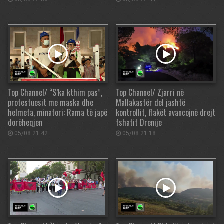
Top Channel/ “S’ka kthim pas”,
Top Channel/ Zjarri në
protestuesit me maska dhe
Mallakastër del jashtë
helmeta, minatori: Rama të japë
kontrollit, flakët avancojnë drejt
dorëheqjen
fshatit Drenije
05/08 21:42
05/08 21:18