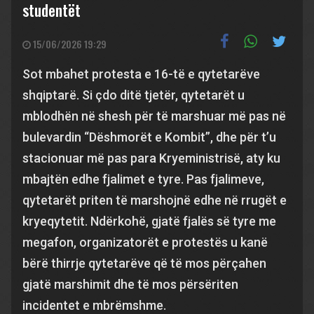
studentët
15/06/2026 19:29
Sot mbahet protesta e 16-të e qytetarëve
shqiptarë. Si çdo ditë tjetër, qytetarët u
mblodhën në shesh për të marshuar më pas në
bulevardin “Dëshmorët e Kombit”, dhe për t’u
stacionuar më pas para Kryeministrisë, aty ku
mbajtën edhe fjalimet e tyre. Pas fjalimeve,
qytetarët priten të marshojnë edhe në rrugët e
kryeqytetit. Ndërkohë, gjatë fjalës së tyre me
megafon, organizatorët e protestës u kanë
bërë thirrje qytetarëve që të mos përçahen
gjatë marshimit dhe të mos përsëriten
incidentet e mbrëmshme.