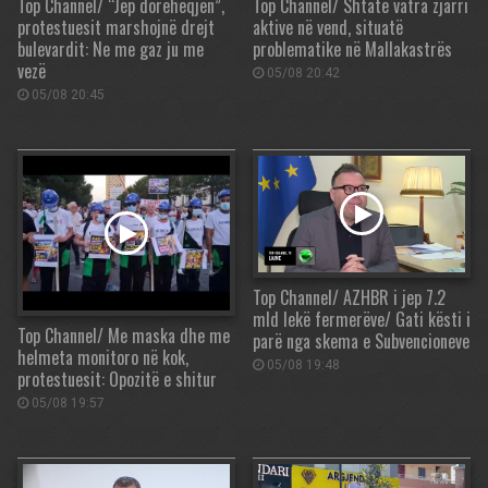
Top Channel/ “Jep dorëheqjen”,
Top Channel/ Shtatë vatra zjarri
protestuesit marshojnë drejt
aktive në vend, situatë
bulevardit: Ne me gaz ju me
problematike në Mallakastrës
vezë
05/08 20:42
05/08 20:45
Top Channel/ AZHBR i jep 7.2
mld lekë fermerëve/ Gati kësti i
Top Channel/ Me maska dhe me
parë nga skema e Subvencioneve
helmeta monitoro në kok,
05/08 19:48
protestuesit: Opozitë e shitur
05/08 19:57