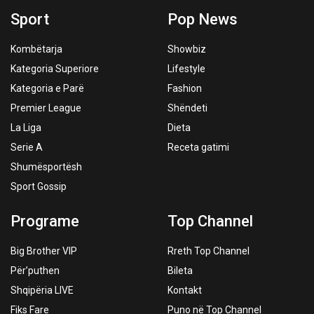
Sport
Pop News
Kombëtarja
Showbiz
Kategoria Superiore
Lifestyle
Kategoria e Parë
Fashion
Premier League
Shëndeti
La Liga
Dieta
Serie A
Receta gatimi
Shumësportësh
Sport Gossip
Programe
Top Channel
Big Brother VIP
Rreth Top Channel
Për’puthen
Bileta
Shqipëria LIVE
Kontakt
Fiks Fare
Puno në Top Channel