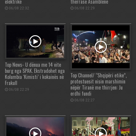
elektrike
thërrasë Asamblenë
06/08 22:32
06/08 22:29
Top News- U dënua me 14 vite
burg nga SPAK. Ekstradohet nga
Top Channel/ “Shqipëri etike”,
Kolumbia ‘Kimisti’ i kokainës në
protestuesit nisin marshimin
Frakull
nëpër Tiranë me thirrjen: Ju
06/08 22:29
erdhi fundi
06/08 22:27