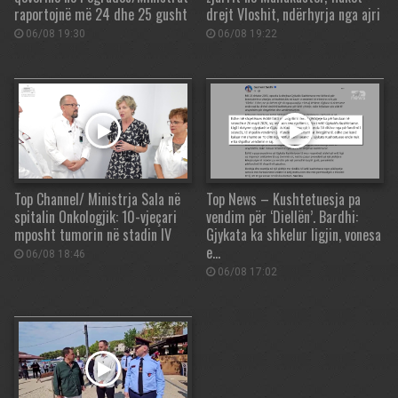
raportojnë më 24 dhe 25 gusht
drejt Vloshit, ndërhyrja nga ajri
06/08 19:30
06/08 19:22
Top Channel/ Ministrja Sala në
Top News – Kushtetuesja pa
spitalin Onkologjik: 10-vjeçari
vendim për ‘Diellën’. Bardhi:
mposht tumorin në stadin IV
Gjykata ka shkelur ligjin, vonesa
e…
06/08 18:46
06/08 17:02