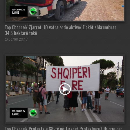
Top Channel/ Zjarret, 10 vatra ende aktive/ Flakët shkrumbuan
34.5 hektarë tokë
06/08 23:17
Top Channel/ Protesta e 68-të në Tiranë/ Protestuesit thirrje për