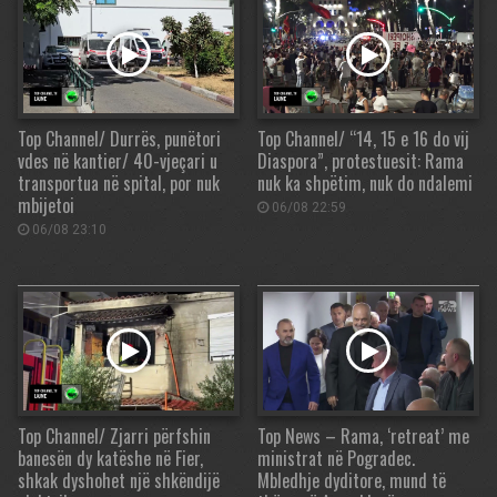
Top Channel/ Durrës, punëtori
Top Channel/ “14, 15 e 16 do vij
vdes në kantier/ 40-vjeçari u
Diaspora”, protestuesit: Rama
transportua në spital, por nuk
nuk ka shpëtim, nuk do ndalemi
mbijetoi
06/08 22:59
06/08 23:10
Top Channel/ Zjarri përfshin
Top News – Rama, ‘retreat’ me
banesën dy katëshe në Fier,
ministrat në Pogradec.
shkak dyshohet një shkëndijë
Mbledhje dyditore, mund të