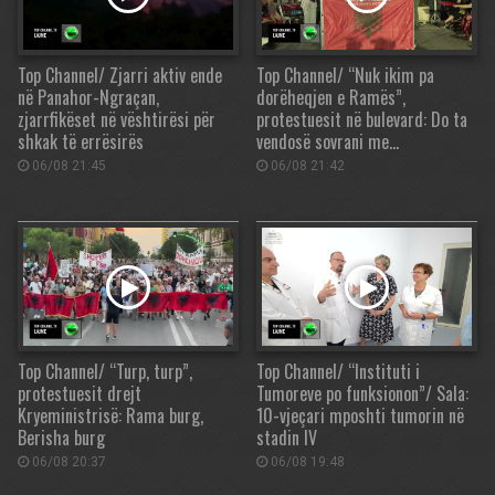
Top Channel/ Zjarri aktiv ende
Top Channel/ “Nuk ikim pa
në Panahor-Ngraçan,
dorëheqjen e Ramës”,
zjarrfikëset në vështirësi për
protestuesit në bulevard: Do ta
shkak të errësirës
vendosë sovrani me…
06/08 21:45
06/08 21:42
Top Channel/ “Turp, turp”,
Top Channel/ “Instituti i
protestuesit drejt
Tumoreve po funksionon”/ Sala:
Kryeministrisë: Rama burg,
10-vjeçari mposhti tumorin në
Berisha burg
stadin IV
06/08 20:37
06/08 19:48