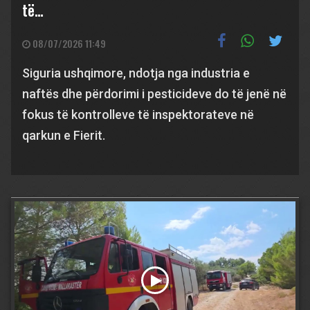
të…
08/07/2026 11:49
Siguria ushqimore, ndotja nga industria e
naftës dhe përdorimi i pesticideve do të jenë në
fokus të kontrolleve të inspektorateve në
qarkun e Fierit.