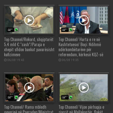
Top Channel/Rekord, shqiptarët
Top Channel/ Harta e re në
5.4 mld € “cash”/Paraja e
Kushtetuese/ Boçi: Ndihmë
xhepit sfidon bankat pavarësisht
ndërkombëtarëve për
kufizimeve
referendum, kërkesë KQZ-së
06/08 19:43
06/08 19:35
Top Channel/ Rama mbledh
Top Channel/ Vijon përhapja e
qeverinë në Pogradec/Ministrat
zjarrit në Mallakastër, flakët