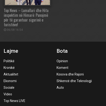
Top News – Lamallari dhe Hita
inspektim në Himarë: Punojmë
për të garantuar sigurinë e
turistëve!
06/08 16:54
Lajme
Bota
Politikë
Opinion
Kronikë
Koment
Aktualitet
Kosova dhe Rajoni
Ekonomi
Shkencë dhe Teknologji
Sociale
Auto
Video
Top News LIVE