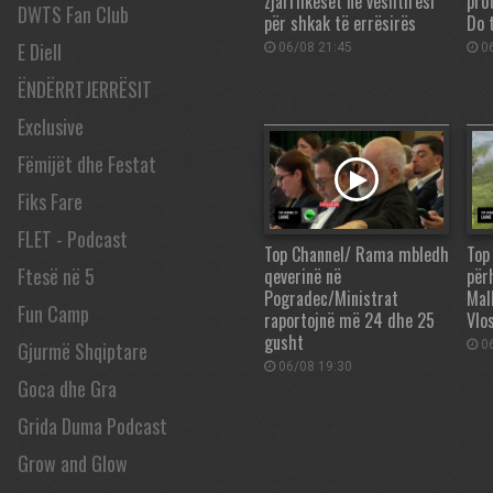
zjarrfikëset në vështirësi
pro
DWTS Fan Club
për shkak të errësirës
Do 
E Diell
06/08 21:45
06
ËNDËRRTJERRËSIT
Exclusive
Fëmijët dhe Festat
Fiks Fare
FLET - Podcast
Top Channel/ Rama mbledh
Top
Ftesë në 5
qeverinë në
përh
Pogradec/Ministrat
Mall
Fun Camp
raportojnë më 24 dhe 25
Vlos
gusht
06
Gjurmë Shqiptare
06/08 19:30
Goca dhe Gra
Grida Duma Podcast
Grow and Glow