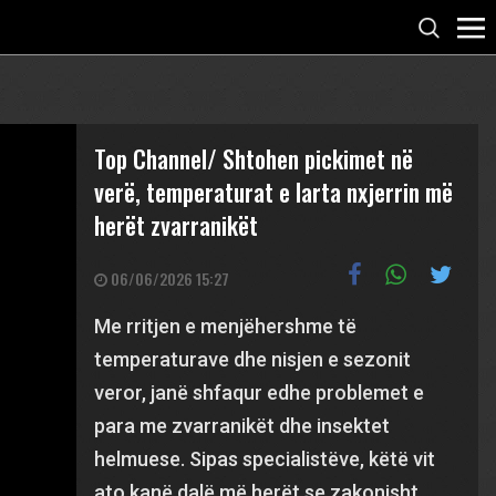
Top Channel/ Shtohen pickimet në
verë, temperaturat e larta nxjerrin më
herët zvarranikët
06/06/2026 15:27
Me rritjen e menjëhershme të
temperaturave dhe nisjen e sezonit
veror, janë shfaqur edhe problemet e
para me zvarranikët dhe insektet
helmuese. Sipas specialistëve, këtë vit
ato kanë dalë më herët se zakonisht,