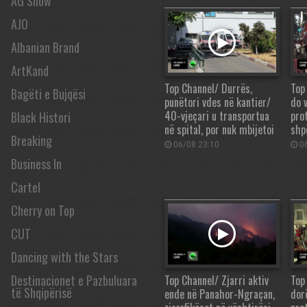
AG Show
AJO
Albanian Brand
ArtKand
Top Channel/ Durrës,
Top
Bagëti e Bujqësi
punëtori vdes në kantier/
do v
40-vjeçari u transportua
pro
Black Histori
në spital, por nuk mbijetoi
shp
Breaking
06/08 23:10
06
Business In
Cartel
Cherry on Top
CUT
Dancing with the Stars
Destinacionet e Pazbuluara
Top Channel/ Zjarri aktiv
Top
të Shqipërisë
ende në Panahor-Ngraçan,
dor