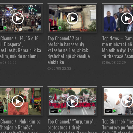
 Channel/ “14, 15 e 16
Top Channel/ Zjarri
Top News – Rama,
ij Diaspora”,
përfshin banesën dy
me ministrat në
testuesit: Rama nuk ka
katëshe në Fier, shkak
Mbledhje dydito
ëtim, nuk do ndalemi
dyshohet një shkëndijë
të thërrasë Asa
elektrike
/08 22:59
06/08 22:29
06/08 22:32
 Channel/ “Nuk ikim pa
Top Channel/ “Turp, turp”,
Top Channel/ “Ins
ëheqjen e Ramës”,
protestuesit drejt
Tumoreve po fun