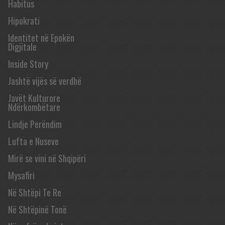
Habitus
Hipokrati
Identitet në Epokën
Digjitale
Inside Story
Jashtë vijës së verdhë
Javët Kulturore
Ndërkombëtare
Lindje Perëndim
Lufta e Nuseve
Mirë se vini në Shqipëri
Mysafiri
Në Shtëpi Te Re
Në Shtëpinë Tonë