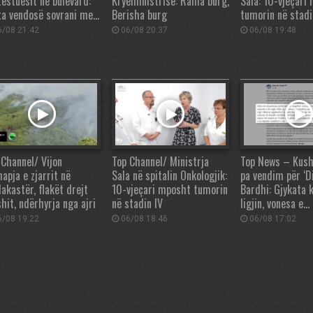
testuesit në bulevard:
Kryeministrisë: Rama burg,
Sala: 10-vjeçari
ta vendosë sovrani me…
Berisha burg
tumorin në stadi
/08 21:42
06/08 20:37
06/08 19:48
 Channel/ Vijon
Top Channel/ Ministrja
Top News – Kush
apja e zjarrit në
Sala në spitalin Onkologjik:
pa vendim për ‘Di
akastër, flakët drejt
10-vjeçari mposht tumorin
Bardhi: Gjykata 
hit, ndërhyrja nga ajri
në stadin IV
ligjin, vonesa e…
/08 19:22
06/08 18:46
06/08 17:02