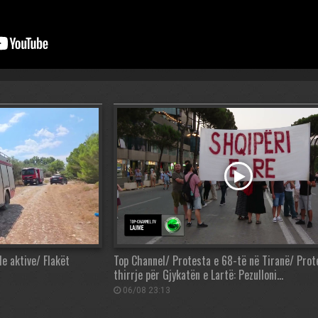
de aktive/ Flakët
Top Channel/ Protesta e 68-të në Tiranë/ Prot
thirrje për Gjykatën e Lartë: Pezulloni…
06/08 23:13