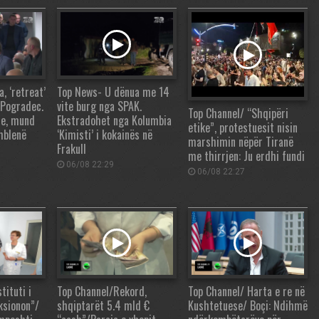
 ‘retreat’
Top News- U dënua me 14
 Pogradec.
vite burg nga SPAK.
Top Channel/ “Shqipëri
re, mund
Ekstradohet nga Kolumbia
etike”, protestuesit nisin
mblenë
‘Kimisti’ i kokainës në
marshimin nëpër Tiranë
Frakull
me thirrjen: Ju erdhi fundi
06/08 22:29
06/08 22:27
tituti i
Top Channel/Rekord,
Top Channel/ Harta e re në
ksionon”/
shqiptarët 5.4 mld €
Kushtetuese/ Boçi: Ndihmë