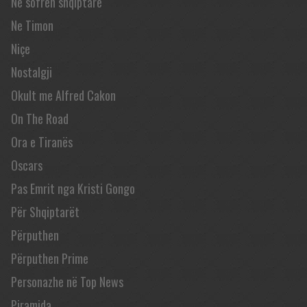
Në sofrën shqiptare
Ne Timon
Niçe
Nostalgji
Okult me Alfred Cakon
On The Road
Ora e Tiranës
Oscars
Pas Emrit nga Kristi Gongo
Për Shqiptarët
Përputhen
Përputhen Prime
Personazhe në Top News
Piramida