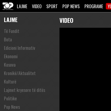
LAJME
VIDEO
SPORT
POP NEWS
PROGRAME
Y
LAJME
VIDEO
Të Fundit
Bota
Edicioni Informativ
Ekonomi
Kosova
Kronikë/Aktualitet
Kulturë
Lajmet kryesore të ditës
Politike
Pop News