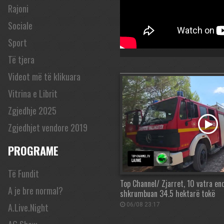
Rajoni
Sociale
Sport
Të tjera
Videot më të klikuara
Vitrina e Librit
Zgjedhje 2025
Zgjedhjet vendore 2019
PROGRAME
Të Fundit
Top Channel/ Zjarret, 10 vatra en
A je bre normal?
shkrumbuan 34.5 hektarë tokë
A.Live.Night
06/08 23:17