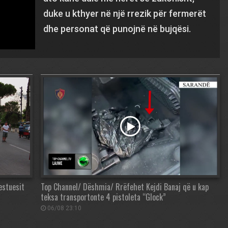
duke u kthyer në një rrezik për fermerët
dhe personat që punojnë në bujqësi.
estuesit
Top Channel/ Dëshmia/ Rrëfehet Kejdi Banaj që u kap
teksa transportonte 4 pistoleta “Glock”
06/08 23:10