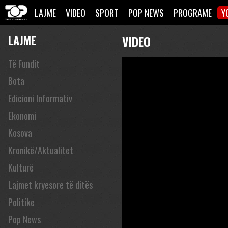
LAJME
VIDEO
SPORT
POP NEWS
PROGRAME
Y
LAJME
VIDEO
Të Fundit
Bota
Edicioni Informativ
Ekonomi
Kosova
Kronikë/Aktualitet
Kulturë
Lajmet kryesore të ditës
Politike
Pop News