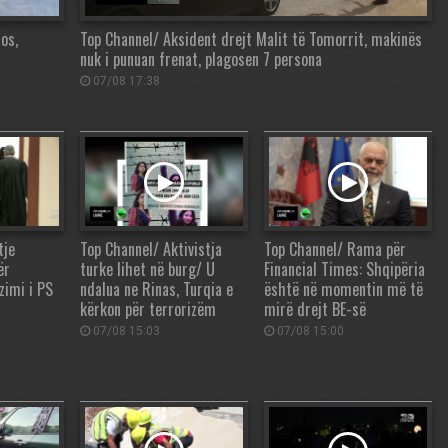
os,
Top Channel/ Aksident drejt Malit të Tomorrit, makinës
nuk i punuan frenat, plagosen 7 persona
07/08 17:38
tje
Top Channel/ Aktivistja
Top Channel/ Rama për
ër
turke lihet në burg/ U
Financial Times: Shqipëria
zimi i PS
ndalua ne Rinas, Turqia e
është në momentin më të
kërkon për terrorizëm
mirë drejt BE-së
07/08 15:03
07/08 15:00