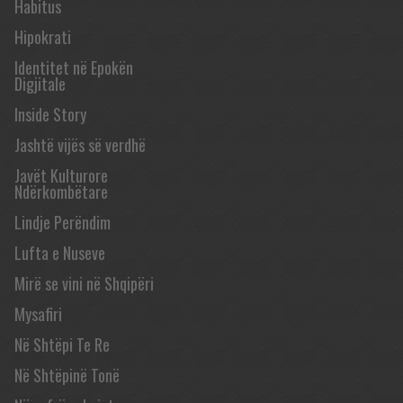
Habitus
Hipokrati
Identitet në Epokën
Digjitale
Inside Story
Jashtë vijës së verdhë
Javët Kulturore
Ndërkombëtare
Lindje Perëndim
Lufta e Nuseve
Mirë se vini në Shqipëri
Mysafiri
Në Shtëpi Te Re
Në Shtëpinë Tonë