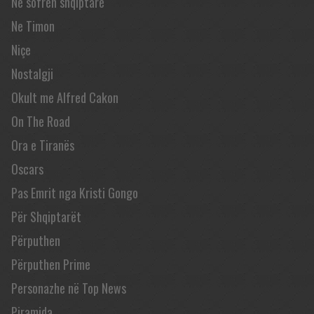
Në sofrën shqiptare
Ne Timon
Niçe
Nostalgji
Okult me Alfred Cakon
On The Road
Ora e Tiranës
Oscars
Pas Emrit nga Kristi Gongo
Për Shqiptarët
Përputhen
Përputhen Prime
Personazhe në Top News
Piramida