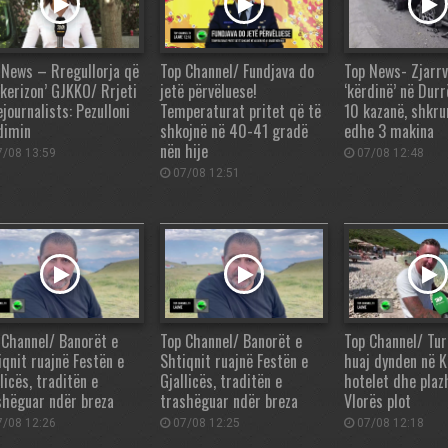
 News – Rregullorja që
Top Channel/ Fundjava do
Top News- Zjarrv
nkerizon’ GJKKO/ Rrjeti
jetë përvëluese!
‘kërdinë’ në Durr
journalists: Pezulloni
Temperaturat pritet që të
10 kazanë, shkr
dimin
shkojnë në 40-41 gradë
edhe 3 makina
nën hije
/08 13:59
07/08 12:48
07/08 12:51
 Channel/ Banorët e
Top Channel/ Banorët e
Top Channel/ Tur
iqnit ruajnë Festën e
Shtiqnit ruajnë Festën e
huaj dynden në K
licës, traditën e
Gjallicës, traditën e
hotelet dhe plaz
shëguar ndër breza
trashëguar ndër breza
Vlorës plot
/08 12:26
07/08 12:25
07/08 12:18