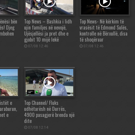
ënësi bën
Top News – Bashkia i lidh
Top News- Në kërkim të
ës! Djeg
ujin familjes në nevojë,
vrasësit të Edmond Sulës,
umbohen
Ujësjellësi ja pret dhe e
kontrolle në Bërxullë, disa
gjobit 10 mijë lekë
të shoqëruar
07/08 12:46
07/08 12:46
istët e
Top Channel/ Fluks
araburun,
udhëtarësh në Durrës,
het e
4900 pasagjerë brenda një
dite
07/08 12:14