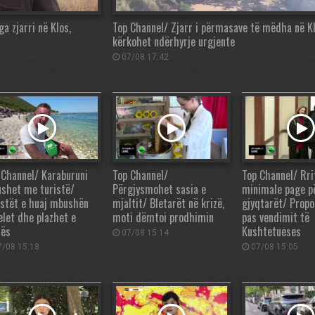
a zjarri në Klos,
Top Channel/ Zjarr i përmasave të mëdha në Kl
kërkohet ndërhyrje urgjente
07/08 17:42
 Channel/ Karaburuni
Top Channel/
Top Channel/ Rri
shet me turistë/
Përgjysmohet sasia e
minimale page p
istët e huaj mbushën
mjaltit/ Bletarët në krizë,
gjyqtarët/ Propo
elet dhe plazhet e
moti dëmtoi prodhimin
pas vendimit të
rës
Kushtetueses
07/08 15:14
/08 15:18
07/08 15:05