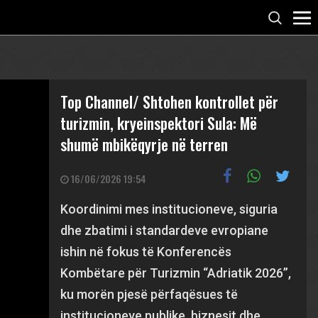
Top Channel/ Shtohen kontrollet për
turizmin, kryeinspektori Sula: Më
shumë mbikëqyrje në terren
16/06/2026 19:54
Koordinimi mes institucioneve, siguria
dhe zbatimi i standardeve evropiane
ishin në fokus të Konferencës
Kombëtare për Turizmin “Adriatik 2026”,
ku morën pjesë përfaqësues të
institucioneve publike, biznesit dhe