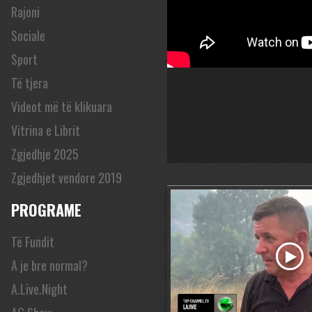
Rajoni
Sociale
Sport
Të tjera
Videot më të klikuara
Vitrina e Librit
Zgjedhje 2025
Zgjedhjet vendore 2019
PROGRAME
Të Fundit
A je bre normal?
A.Live.Night