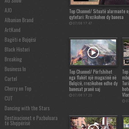
AG Show
AJO
Top Channel/ Situatë alarmante ng
qytetari: Rrezikohen dy banesa
Albanian Brand
07/08 17:47
ArtKand
Bagëti e Bujqësi
Black Histori
Breaking
Business In
Top Channel/ Përfshihet
Top
nga flakët një magazinë në
mbu
Cartel
Bulqizë, rrezikohen edhe dy
Tur
Cherry on Top
banesat pranë saj
hot
Vlo
07/08 17:20
CUT
07
Dancing with the Stars
Destinacionet e Pazbuluara
të Shqipërisë