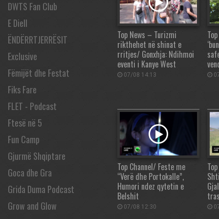
DWTS Fan Club
E Diell
Top News – Turizmi
Top
ËNDËRRTJERRËSIT
rikthehet në shinat e
‘bu
rritjes/ Gonxhja: Ndihmoi
safe
Exclusive
eventi i Kanye West
ven
Fëmijët dhe Festat
07/08 14:13
07
Fiks Fare
FLET - Podcast
Ftesë në 5
Fun Camp
Gjurmë Shqiptare
Top Channel/ Feste me
Top
Goca dhe Gra
“Verë dhe Portokalle”,
Sht
Humori ndez qytetin e
Gjal
Grida Duma Podcast
Belshit
tra
Grow and Glow
07/08 12:30
07