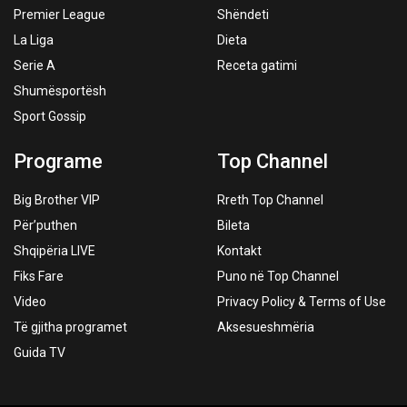
Premier League
Shëndeti
La Liga
Dieta
Serie A
Receta gatimi
Shumësportësh
Sport Gossip
Programe
Top Channel
Big Brother VIP
Rreth Top Channel
Për’puthen
Bileta
Shqipëria LIVE
Kontakt
Fiks Fare
Puno në Top Channel
Video
Privacy Policy & Terms of Use
Të gjitha programet
Aksesueshmëria
Guida TV