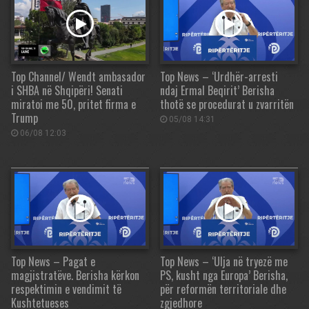
Top Channel/ Wendt ambasador
Top News – ‘Urdhër-arresti
i SHBA në Shqipëri! Senati
ndaj Ermal Beqirit’ Berisha
miratoi me 50, pritet firma e
thotë se procedurat u zvarritën
Trump
05/08 14:31
06/08 12:03
Top News – Pagat e
Top News – ‘Ulja në tryezë me
magjistratëve. Berisha kërkon
PS, kusht nga Europa’ Berisha,
respektimin e vendimit të
për reformën territoriale dhe
Kushtetueses
zgjedhore