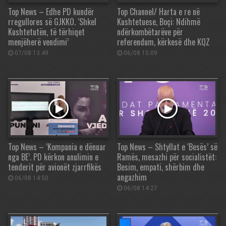
Top News – Edhe PD kundër
Top Channel/ Harta e re në
rregullores së GJKKO. ‘Shkel
Kushtetuese, Boçi: Ndihmë
Kushtetutën, të tërhiqet
ndërkombëtarëve për
menjëherë vendimi’
referendum, kërkesë dhe KQZ
07/08 13:49
06/08 15:09
Top News – ‘Kompania e dënuar
Top News – Shtyllat e ‘Besës’ së
nga BE’. PD kërkon anulimin e
Ramës, mesazhi për socialistët:
tenderit për avionët zjarrfikës
Besim, empati, shërbim dhe
angazhim
06/08 14:50
06/08 14:27