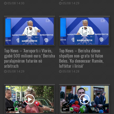
05/08 14:30
05/08 14:29
Top News – ‘Aeroporti i Vlorës,
Top News – Berisha dënon
gjobë 500 milionë euro.’ Berisha
shpalljen non-grata të Valon
paralajmëron faturën në
Beles. ‘Ka denoncuar Ramën,
arbitrazh
luftëtar i lirisë’
05/08 14:29
05/08 14:28