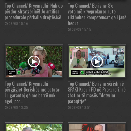
Top Channel/ Kryemadhi: Nuk do
Top Channel/ Berisha: S’e
përdor shtatzëninë! Jo artifica
votojmë kryeprokurorin, të
procedurale përballë drejtësisë
rikthehen kompetencat që i janë
hequr
03/08 15:16
03/08 15:15
Top Channel/ Kryemadhi i
Top Channel/ Berisha sërish në
përgjigjet Berishës me batuta:
SPAK! Kreu i PD në Prokurori, në
Ju garantoj që me barrë nuk
zbatim të masës “detyrim
ngel, por…
paraqitje”
03/08 13:25
03/08 12:51