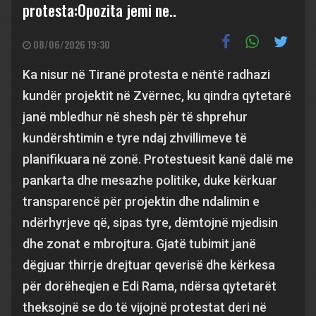
protesta:Opozita jemi ne..
08/06/2026 19:30
Ka nisur në Tiranë protesta e nëntë radhazi
kundër projektit në Zvërnec, ku qindra qytetarë
janë mbledhur në shesh për të shprehur
kundërshtimin e tyre ndaj zhvillimeve të
planifikuara në zonë. Protestuesit kanë dalë me
pankarta dhe mesazhe politike, duke kërkuar
transparencë për projektin dhe ndalimin e
ndërhyrjeve që, sipas tyre, dëmtojnë mjedisin
dhe zonat e mbrojtura. Gjatë tubimit janë
dëgjuar thirrje drejtuar qeverisë dhe kërkesa
për dorëheqjen e Edi Rama, ndërsa qytetarët
theksojnë se do të vijojnë protestat deri në