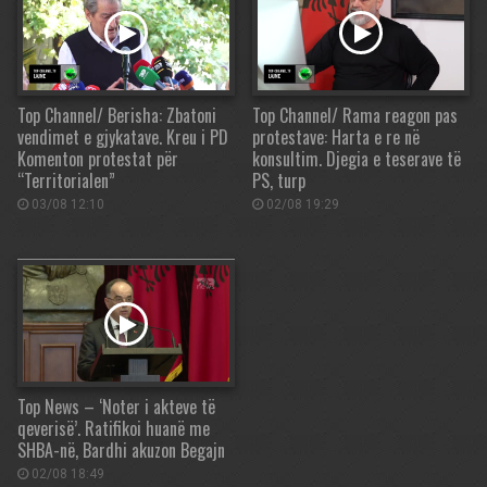
Top Channel/ Berisha: Zbatoni
Top Channel/ Rama reagon pas
vendimet e gjykatave. Kreu i PD
protestave: Harta e re në
Komenton protestat për
konsultim. Djegia e teserave të
“Territorialen”
PS, turp
03/08 12:10
02/08 19:29
Top News – ‘Noter i akteve të
qeverisë’. Ratifikoi huanë me
SHBA-në, Bardhi akuzon Begajn
02/08 18:49