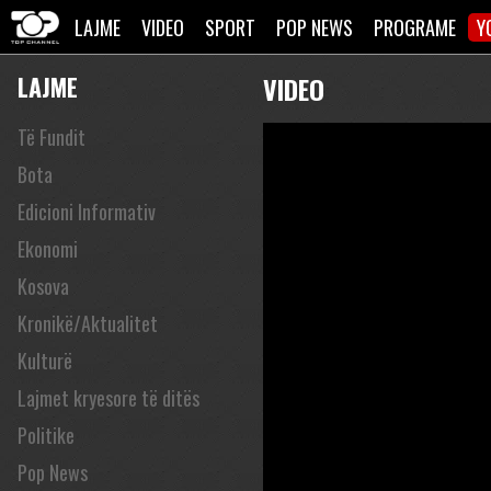
LAJME
VIDEO
SPORT
POP NEWS
PROGRAME
Y
LAJME
VIDEO
Të Fundit
Bota
Edicioni Informativ
Ekonomi
Kosova
Kronikë/Aktualitet
Kulturë
Lajmet kryesore të ditës
Politike
Pop News