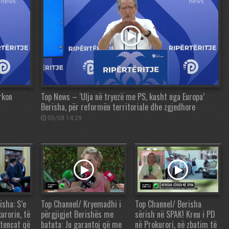
rkon
Top News – ‘Ulja në tryezë me PS, kusht nga Europa’
Berisha, për reformën territoriale dhe zgjedhore
05/08 14:29
isha: S’e
Top Channel/ Kryemadhi i
Top Channel/ Berisha
urorin, të
përgjigjet Berishës me
sërish në SPAK! Kreu i PD
tencat që
batuta: Ju garantoj që me
në Prokurori, në zbatim të