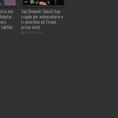
htria me
Top Channel/ Senati hap
hqiptar.
rrugën për ambasadorin e
sura
ri amerikan në Tiranë,
 taktike
priten votat
31/07 15:13