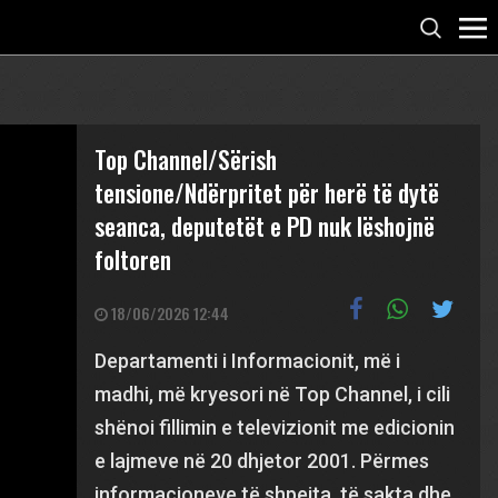
Top Channel/Sërish
tensione/Ndërpritet për herë të dytë
seanca, deputetët e PD nuk lëshojnë
foltoren
18/06/2026 12:44
Departamenti i Informacionit, më i
madhi, më kryesori në Top Channel, i cili
shënoi fillimin e televizionit me edicionin
e lajmeve në 20 dhjetor 2001. Përmes
informacioneve të shpejta, të sakta dhe