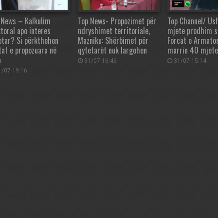
 News – Kalkulim
Top News- Propozimet për
Top Channel/ Us
ktoral apo interes
ndryshimet territoriale,
mjete prodhim s
etar? Si përkthehen
Mazniku: Shërbimet për
Forcat e Armato
tat e propozuara në
qytetarët nuk largohen
marrin 40 mjete
a
31/07 16:46
31/07 15:14
/07 19:16