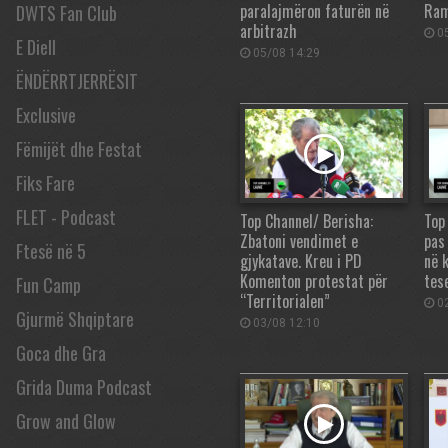
paralajmëron faturën në
Ramë
DWTS Fan Club
arbitrazh
05
E Diell
05/08 14:29
ËNDËRRTJERRËSIT
Exclusive
Fëmijët dhe Festat
Fiks Fare
FLET - Podcast
Top Channel/ Berisha:
Top
Zbatoni vendimet e
pas
Ftesë në 5
gjykatave. Kreu i PD
në 
Komenton protestat për
tes
Fun Camp
“Territorialen”
02
Gjurmë Shqiptare
03/08 12:10
Goca dhe Gra
Grida Duma Podcast
Grow and Glow