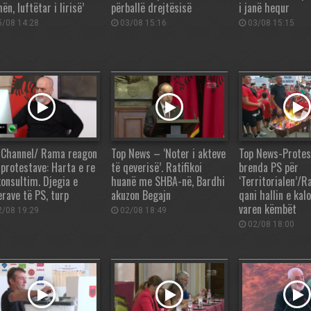
n, luftëtar i lirisë’
përballë drejtësisë
i janë hequr
/08 14:28
03/08 15:16
03/08 15:15
 Channel/ Rama reagon
Top News – ‘Noter i akteve
Top News-Protes
 protestave: Harta e re
të qeverisë’. Ratifikoi
brenda PS për
konsultim. Djegia e
huanë me SHBA-në, Bardhi
‘Territorialen’/
erave të PS, turp
akuzon Begajn
qani hallin e kalo
varen këmbët
/08 19:29
02/08 18:49
02/08 18:00