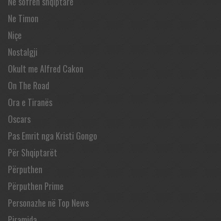
Në sofrën shqiptare
Ne Timon
Niçe
Nostalgji
Okult me Alfred Cakon
On The Road
Ora e Tiranës
Oscars
Pas Emrit nga Kristi Gongo
Për Shqiptarët
Përputhen
Përputhen Prime
Personazhe në Top News
Piramida