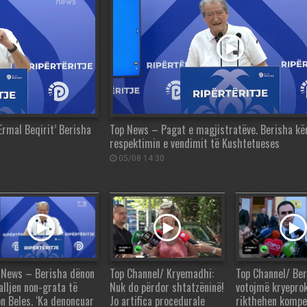
Ermal Beqirit’ Berisha
Top News – Pagat e magjistratëve. Berisha kë
respektimin e vendimit të Kushtetueses
05/08 14:30
 News – Berisha dënon
Top Channel/ Kryemadhi:
Top Channel/ Ber
alljen non-grata të
Nuk do përdor shtatzëninë!
votojmë kryeprok
on Beles. ‘Ka denoncuar
Jo artifica procedurale
rikthehen kompe