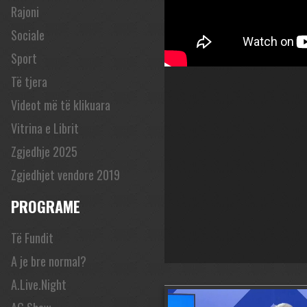
Rajoni
Sociale
Sport
Të tjera
Videot më të klikuara
Vitrina e Librit
Zgjedhje 2025
Zgjedhjet vendore 2019
PROGRAME
Të Fundit
A je bre normal?
A.Live.Night