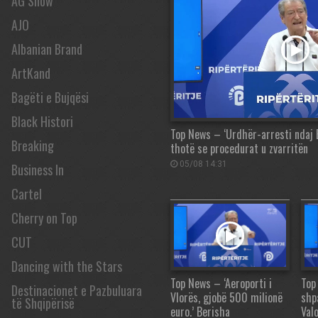
AG Show
AJO
Albanian Brand
ArtKand
Bagëti e Bujqësi
Black Histori
Top News – ‘Urdhër-arresti ndaj 
Breaking
thotë se procedurat u zvarritën
05/08 14:31
Business In
Cartel
Cherry on Top
CUT
Dancing with the Stars
Top News – ‘Aeroporti i
Top
Destinacionet e Pazbuluara
Vlorës, gjobë 500 milionë
shp
të Shqipërisë
euro.’ Berisha
Val