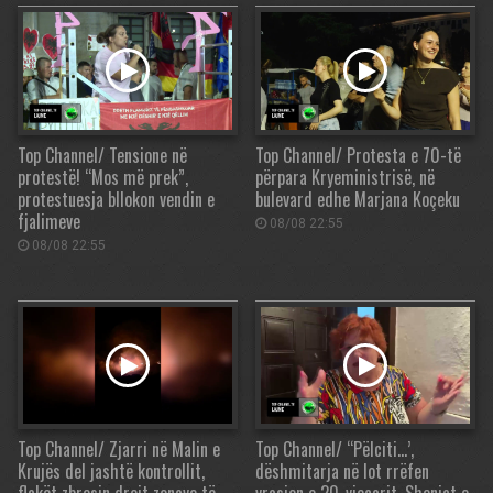
Top Channel/ Tensione në
Top Channel/ Protesta e 70-të
protestë! “Mos më prek”,
përpara Kryeministrisë, në
protestuesja bllokon vendin e
bulevard edhe Marjana Koçeku
fjalimeve
08/08 22:55
08/08 22:55
Top Channel/ Zjarri në Malin e
Top Channel/ “Pëlciti…’,
Krujës del jashtë kontrollit,
dëshmitarja në lot rrëfen