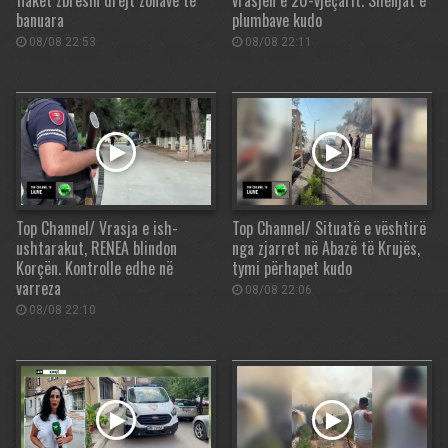
flakët zbresin drejt zonave të
vrasjen e 20-vjeçarit. Shenjat e
banuara
plumbave kudo
08/08 22:53
08/08 22:11
Top Channel/ Vrasja e ish-
Top Channel/ Situatë e vështirë
ushtarakut, RENEA blindon
nga zjarret në Abazë të Krujës,
Korçën. Kontrolle edhe në
tymi përhapet kudo
varreza
08/08 22:06
08/08 22:10