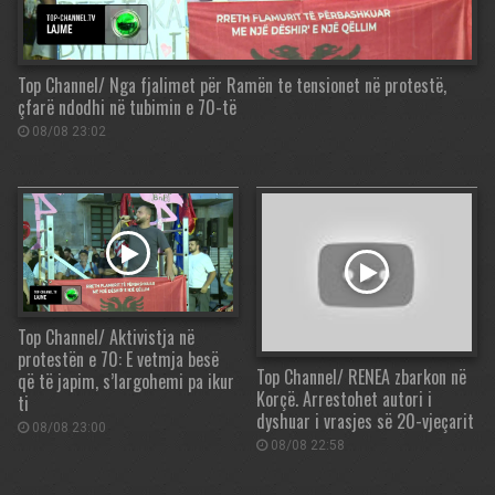
Top Channel/ Nga fjalimet për Ramën te tensionet në protestë,
çfarë ndodhi në tubimin e 70-të
08/08 23:02
Top Channel/ Aktivistja në
protestën e 70: E vetmja besë
Top Channel/ RENEA zbarkon në
që të japim, s’largohemi pa ikur
Korçë. Arrestohet autori i
ti
dyshuar i vrasjes së 20-vjeçarit
08/08 23:00
08/08 22:58