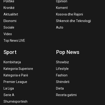
Politikë
Opinion
Kronikë
Koment
Aktualitet
Kosova dhe Rajoni
Ekonomi
Shkencë dhe Teknologji
Sociale
Auto
Video
Top News LIVE
Sport
Pop News
Kombëtarja
Showbiz
Kategoria Superiore
Lifestyle
Kategoria e Parë
Fashion
Premier League
Shëndeti
La Liga
Dieta
Serie A
Receta gatimi
Shumësportësh