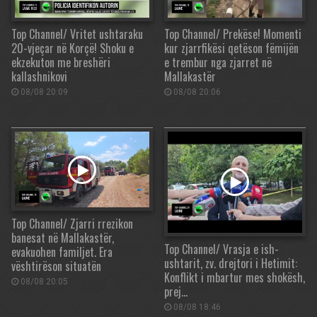
Top Channel/ Vritet ushtaraku
Top Channel/ Prekëse! Momenti
20-vjeçar në Korçë! Shoku e
kur zjarrfikësi qetëson fëmijën
ekzekuton me breshëri
e trembur nga zjarret në
kallashnikovi
Mallakastër
08/08 20:09
08/08 20:06
Top Channel/ Zjarri rrezikon
banesat në Mallakastër,
Top Channel/ Vrasja e ish-
evakuohen familjet. Era
ushtarit, zv. drejtori i Hetimit:
vështirëson situatën
Konflikt i mbartur mes shokësh,
08/08 20:05
prej…
08/08 18:46