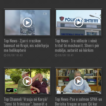
Top News- Zjarri rrezikon
Top News- Tre vëllezër i vënë
banesat në Krujë, nis ndërhyrja
tritol të moshuarit. Sherri për
me helikopterë
mobilje, autorët në kërkim
08/08 18:43
08/08 18:41
Top Channel/ Vrasja në Korçë/
Top News-Pse e sulmon SPAK-un
“Jemi të frikësuar”, banorët e
Berisha tregon arsyen Që kur