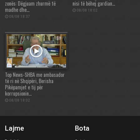
zonës: Dëgjuam zhurmë të
nisi të bëhej gardian…
madhe dhe…
08/08 18:02
08/08 18:37
Top News-SHBA me ambasador
të ri në Shqipëri, Berisha
Pikëpamjet e tij për
korrupsionin…
08/08 18:02
Lajme
Bota