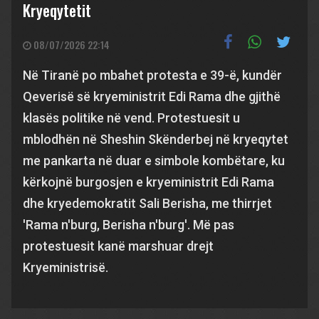
Kryeqytetit
08/07/2026 22:14
Në Tiranë po mbahet protesta e 39-ë, kundër
Qeverisë së kryeministrit Edi Rama dhe gjithë
klasës politike në vend. Protestuesit u
mblodhën në Sheshin Skënderbej në kryeqytet
me pankarta në duar e simbole kombëtare, ku
kërkojnë burgosjen e kryeministrit Edi Rama
dhe kryedemokratit Sali Berisha, me thirrjet
'Rama n'burg, Berisha n'burg'. Më pas
protestuesit kanë marshuar drejt
Kryeministrisë.