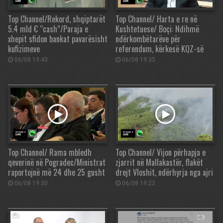
Top Channel/Rekord, shqiptarët
Top Channel/ Harta e re në
5.4 mld € “cash”/Paraja e
Kushtetuese/ Boçi: Ndihmë
xhepit sfidon bankat pavarësisht
ndërkombëtarëve për
kufizimeve
referendum, kërkesë KQZ-së
06/08 19:43
06/08 19:35
Top Channel/ Rama mbledh
Top Channel/ Vijon përhapja e
qeverinë në Pogradec/Ministrat
zjarrit në Mallakastër, flakët
raportojnë më 24 dhe 25 gusht
drejt Vloshit, ndërhyrja nga ajri
06/08 19:30
06/08 19:22