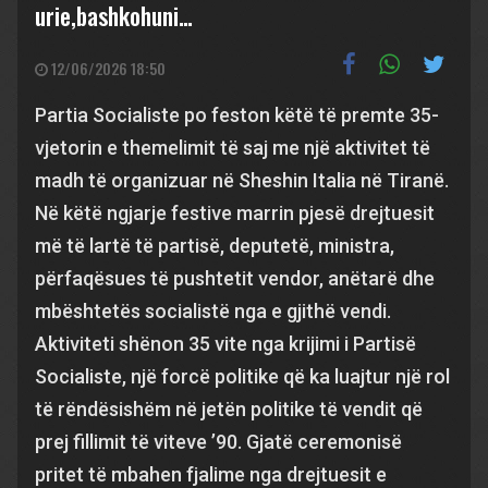
urie,bashkohuni…
12/06/2026 18:50
Partia Socialiste po feston këtë të premte 35-
vjetorin e themelimit të saj me një aktivitet të
madh të organizuar në Sheshin Italia në Tiranë.
Në këtë ngjarje festive marrin pjesë drejtuesit
më të lartë të partisë, deputetë, ministra,
përfaqësues të pushtetit vendor, anëtarë dhe
mbështetës socialistë nga e gjithë vendi.
Aktiviteti shënon 35 vite nga krijimi i Partisë
Socialiste, një forcë politike që ka luajtur një rol
të rëndësishëm në jetën politike të vendit që
prej fillimit të viteve ’90. Gjatë ceremonisë
pritet të mbahen fjalime nga drejtuesit e