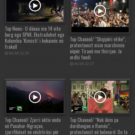
Top News- U dënua me 14 vite
burg nga SPAK. Ekstradohet nga
Top Channel/ “Shqipëri etike”,
Kolumbia ‘Kimisti’ i kokainës në
protestuesit nisin marshimin
Frakull
nëpër Tiranë me thirrjen: Ju
06/08 22:29
erdhi fundi
06/08 22:27
Top Channel/ Zjarri aktiv ende
Top Channel/ “Nuk ikim pa
në Panahor-Ngraçan,
dorëheqjen e Ramës”,
zjarrfikëset në vështirësi për
protestuesit në bulevard: Do ta