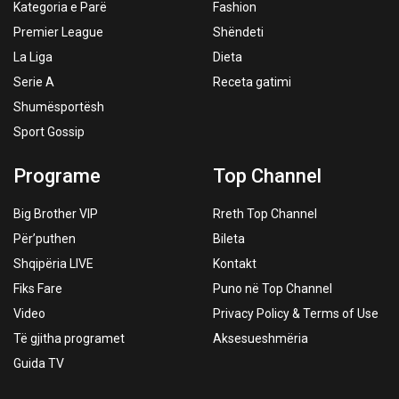
Kategoria e Parë
Fashion
Premier League
Shëndeti
La Liga
Dieta
Serie A
Receta gatimi
Shumësportësh
Sport Gossip
Programe
Top Channel
Big Brother VIP
Rreth Top Channel
Për’puthen
Bileta
Shqipëria LIVE
Kontakt
Fiks Fare
Puno në Top Channel
Video
Privacy Policy & Terms of Use
Të gjitha programet
Aksesueshmëria
Guida TV