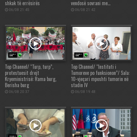
shkak të errësirës
vendosë sovrani me…
06/08 21:45
06/08 21:42
Top Channel/ “Turp, turp”,
Top Channel/ “Instituti i
protestuesit drejt
Tumoreve po funksionon”/ Sala:
Kryeministrisë: Rama burg,
10-vjeçari mposhti tumorin në
Berisha burg
stadin IV
06/08 20:37
06/08 19:48