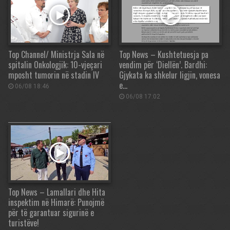
Top Channel/ Ministrja Sala në
Top News – Kushtetuesja pa
spitalin Onkologjik: 10-vjeçari
vendim për ‘Diellën’. Bardhi:
mposht tumorin në stadin IV
Gjykata ka shkelur ligjin, vonesa
e…
06/08 18:46
06/08 17:02
Top News – Lamallari dhe Hita
inspektim në Himarë: Punojmë
për të garantuar sigurinë e
turistëve!