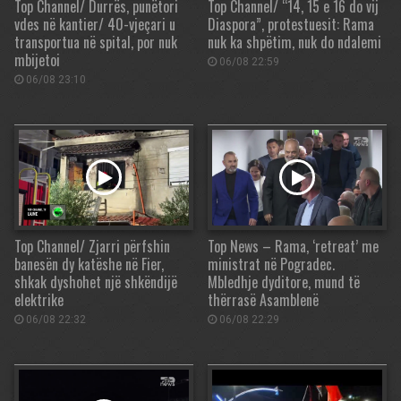
Top Channel/ Durrës, punëtori
Top Channel/ “14, 15 e 16 do vij
vdes në kantier/ 40-vjeçari u
Diaspora”, protestuesit: Rama
transportua në spital, por nuk
nuk ka shpëtim, nuk do ndalemi
mbijetoi
06/08 22:59
06/08 23:10
Top Channel/ Zjarri përfshin
Top News – Rama, ‘retreat’ me
banesën dy katëshe në Fier,
ministrat në Pogradec.
shkak dyshohet një shkëndijë
Mbledhje dyditore, mund të
elektrike
thërrasë Asamblenë
06/08 22:32
06/08 22:29