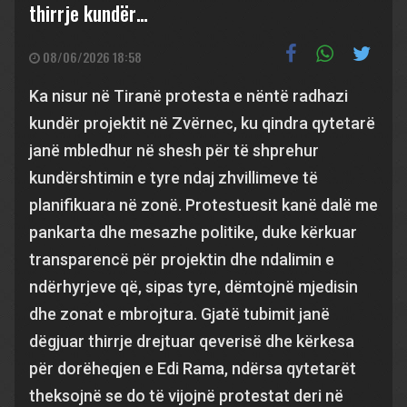
thirrje kundër…
08/06/2026 18:58
Ka nisur në Tiranë protesta e nëntë radhazi
kundër projektit në Zvërnec, ku qindra qytetarë
janë mbledhur në shesh për të shprehur
kundërshtimin e tyre ndaj zhvillimeve të
planifikuara në zonë. Protestuesit kanë dalë me
pankarta dhe mesazhe politike, duke kërkuar
transparencë për projektin dhe ndalimin e
ndërhyrjeve që, sipas tyre, dëmtojnë mjedisin
dhe zonat e mbrojtura. Gjatë tubimit janë
dëgjuar thirrje drejtuar qeverisë dhe kërkesa
për dorëheqjen e Edi Rama, ndërsa qytetarët
theksojnë se do të vijojnë protestat deri në