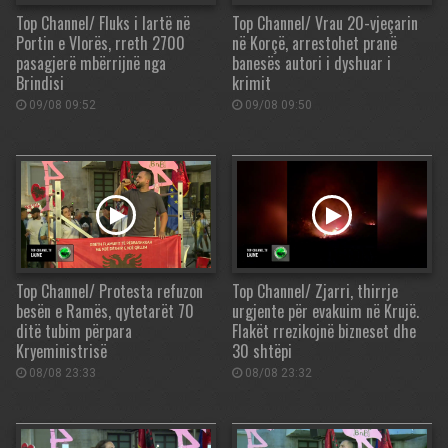
Top Channel/ Fluks i lartë në
Top Channel/ Vrau 20-vjeçarin
Portin e Vlorës, rreth 2700
në Korçë, arrestohet pranë
pasagjerë mbërrijnë nga
banesës autori i dyshuar i
Brindisi
krimit
09/08 09:52
09/08 09:50
Top Channel/ Protesta refuzon
Top Channel/ Zjarri, thirrje
besën e Ramës, qytetarët 70
urgjente për evakuim në Krujë.
ditë tubim përpara
Flakët rrezikojnë bizneset dhe
Kryeministrisë
30 shtëpi
08/08 23:33
08/08 23:32