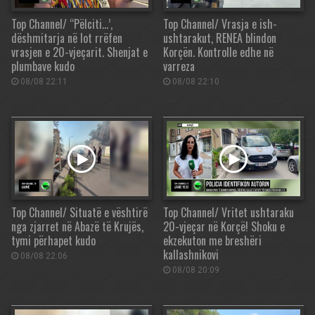
Top Channel/ “Pëlciti…’,
Top Channel/ Vrasja e ish-
dëshmitarja në lot rrëfen
ushtarakut, RENEA blindon
vrasjen e 20-vjeçarit. Shenjat e
Korçën. Kontrolle edhe në
plumbave kudo
varreza
08/08 22:11
08/08 22:10
Top Channel/ Situatë e vështirë
Top Channel/ Vritet ushtaraku
nga zjarret në Abazë të Krujës,
20-vjeçar në Korçë! Shoku e
tymi përhapet kudo
ekzekuton me breshëri
kallashnikovi
08/08 22:06
08/08 20:09