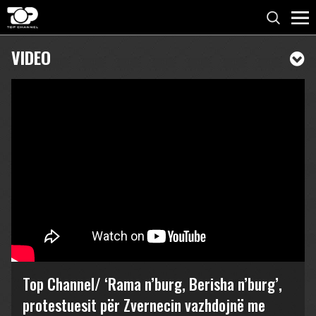
VIDEO
Top Channel/ ‘Rama n’burg, Berisha n’burg’,
protestuesit për Zvernecin vazhdojnë me