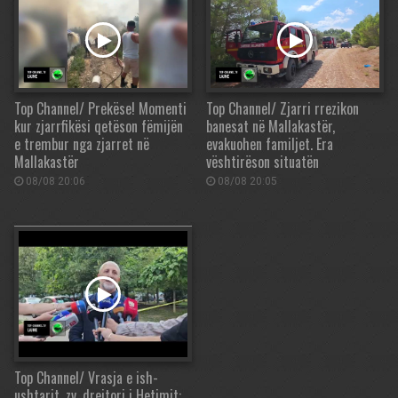
Top Channel/ Prekëse! Momenti
Top Channel/ Zjarri rrezikon
kur zjarrfikësi qetëson fëmijën
banesat në Mallakastër,
e trembur nga zjarret në
evakuohen familjet. Era
Mallakastër
vështirëson situatën
08/08 20:06
08/08 20:05
Top Channel/ Vrasja e ish-
ushtarit, zv. drejtori i Hetimit: