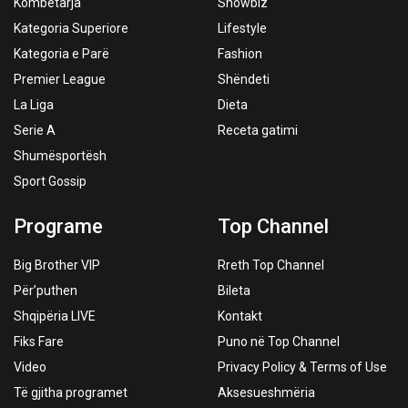
Kombëtarja
Showbiz
Kategoria Superiore
Lifestyle
Kategoria e Parë
Fashion
Premier League
Shëndeti
La Liga
Dieta
Serie A
Receta gatimi
Shumësportësh
Sport Gossip
Programe
Top Channel
Big Brother VIP
Rreth Top Channel
Për’puthen
Bileta
Shqipëria LIVE
Kontakt
Fiks Fare
Puno në Top Channel
Video
Privacy Policy & Terms of Use
Të gjitha programet
Aksesueshmëria