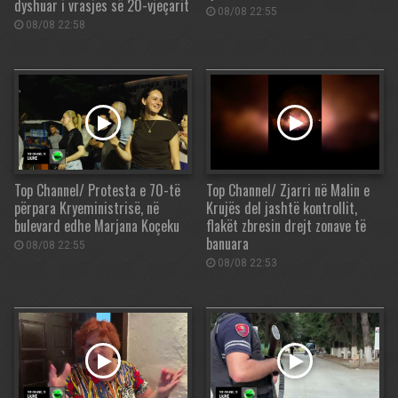
dyshuar i vrasjes së 20-vjeçarit
08/08 22:55
08/08 22:58
Top Channel/ Protesta e 70-të
Top Channel/ Zjarri në Malin e
përpara Kryeministrisë, në
Krujës del jashtë kontrollit,
bulevard edhe Marjana Koçeku
flakët zbresin drejt zonave të
banuara
08/08 22:55
08/08 22:53