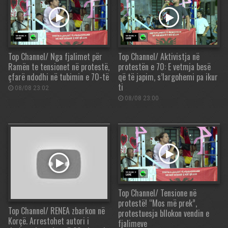
Top Channel/ Nga fjalimet për
Top Channel/ Aktivistja në
Ramën te tensionet në protestë,
protestën e 70: E vetmja besë
çfarë ndodhi në tubimin e 70-të
që të japim, s’largohemi pa ikur
ti
08/08 23:02
08/08 23:00
Top Channel/ Tensione në
protestë! “Mos më prek”,
Top Channel/ RENEA zbarkon në
protestuesja bllokon vendin e
Korçë. Arrestohet autori i
fjalimeve