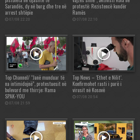
pistoleta në Gjashtë të
vajzës sime”, aktivisti Kola në
Sarandës, dy në burg dhe tre në
protestë: Rezistencë kundër
arrest shtëpie
Ramës
07/08 22:20
07/08 22:10
Top Channel/ “Janë munduar të
Top News – ‘Ethet e Nilit’.
na intimidojnë”, protestuesit në
Konfirmohet rasti i parë i
bulevard me thirrje: Rama
virusit në Kosovë
SPAK-YOU
07/08 20:54
07/08 21:59