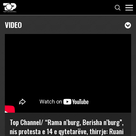
VIDEO
Top Channel/ “Rama n’burg, Berisha n’burg”,
nis protesta e 14 e qytetarëve, thirrje: Ruani