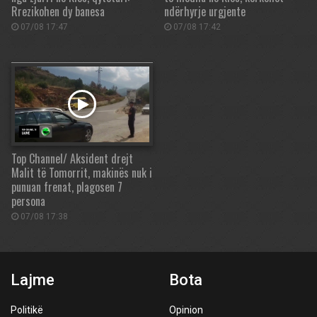
Rrezikohen dy banesa
ndërhyrje urgjente
07/08 17:47
07/08 17:42
Top Channel/ Aksident drejt
Malit të Tomorrit, makinës nuk i
punuan frenat, plagosen 7
persona
07/08 17:38
Lajme
Bota
Politikë
Opinion