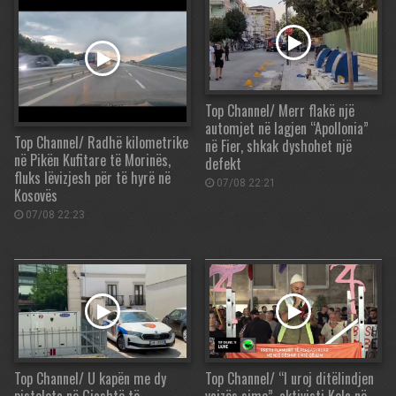
Top Channel/ Merr flakë një
automjet në lagjen “Apollonia”
Top Channel/ Radhë kilometrike
në Fier, shkak dyshohet një
në Pikën Kufitare të Morinës,
defekt
fluks lëvizjesh për të hyrë në
07/08 22:21
Kosovës
07/08 22:23
Top Channel/ U kapën me dy
Top Channel/ “I uroj ditëlindjen