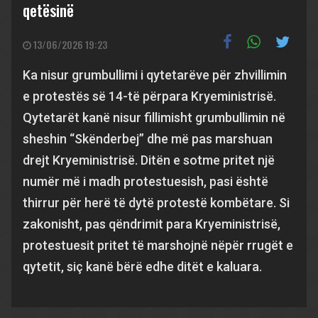
qetësinë
13/06/2026 19:23
Ka nisur grumbullimi i qytetarëve për zhvillimin
e protestës së 14-të përpara Kryeministrisë.
Qytetarët kanë nisur fillimisht grumbullimin në
sheshin “Skënderbej” dhe më pas marshuan
drejt Kryeministrisë. Ditën e sotme pritet një
numër më i madh protestuesish, pasi është
thirrur për herë të dytë protestë kombëtare. Si
zakonisht, pas qëndrimit para Kryeministrisë,
protestuesit pritet të marshojnë nëpër rrugët e
qytetit, siç kanë bërë edhe ditët e kaluara.