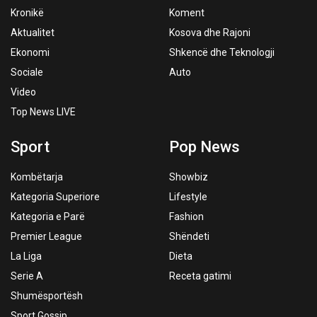
Kronikë
Koment
Aktualitet
Kosova dhe Rajoni
Ekonomi
Shkencë dhe Teknologji
Sociale
Auto
Video
Top News LIVE
Sport
Pop News
Kombëtarja
Showbiz
Kategoria Superiore
Lifestyle
Kategoria e Parë
Fashion
Premier League
Shëndeti
La Liga
Dieta
Serie A
Receta gatimi
Shumësportësh
Sport Gossip