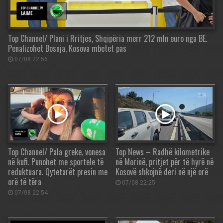
Top Channel/ Plani i Rritjes, Shqipëria merr 212 mln euro nga BE.
Penalizohet Bosnja, Kosova mbetet pas
07/08 22:56
Top Channel/ Pala greke, vonesa
Top News – Radhë kilometrike
në kufi. Punohet me sportele të
në Morinë, pritjet për të hyrë në
reduktuara. Qytetarët presin me
Kosovë shkojnë deri në një orë
orë të tëra
07/08 22:25
07/08 22:54