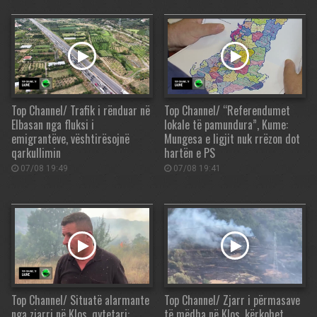
Top Channel/ Trafik i rënduar në
Top Channel/ “Referendumet
Elbasan nga fluksi i
lokale të pamundura”, Kume:
emigrantëve, vështirësojnë
Mungesa e ligjit nuk rrëzon dot
qarkullimin
hartën e PS
07/08 19:49
07/08 19:41
Top Channel/ Situatë alarmante
Top Channel/ Zjarr i përmasave
nga zjarri në Klos, qytetari:
të mëdha në Klos, kërkohet