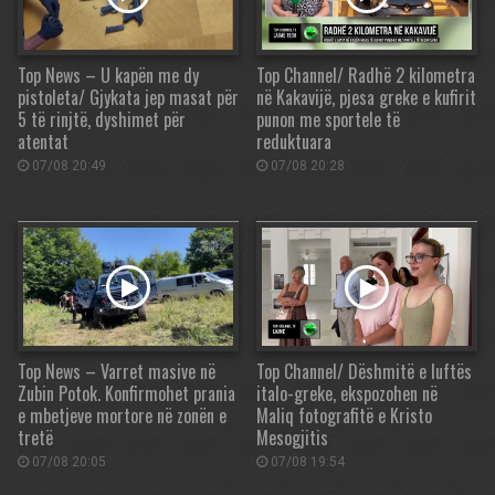
Top News – U kapën me dy
Top Channel/ Radhë 2 kilometra
pistoleta/ Gjykata jep masat për
në Kakavijë, pjesa greke e kufirit
5 të rinjtë, dyshimet për
punon me sportele të
atentat
reduktuara
07/08 20:49
07/08 20:28
Top News – Varret masive në
Top Channel/ Dëshmitë e luftës
Zubin Potok. Konfirmohet prania
italo-greke, ekspozohen në
e mbetjeve mortore në zonën e
Maliq fotografitë e Kristo
tretë
Mesogjitis
07/08 20:05
07/08 19:54