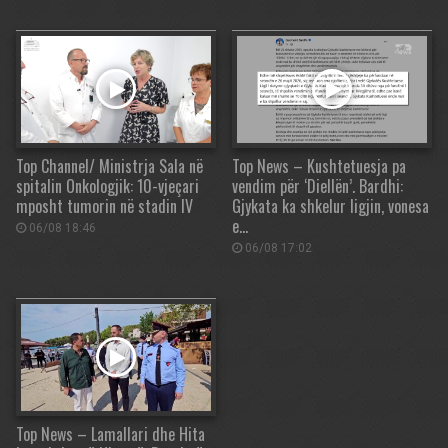
Top Channel/ Ministrja Sala në
Top News – Kushtetuesja pa
spitalin Onkologjik: 10-vjeçari
vendim për ‘Diellën’. Bardhi:
mposht tumorin në stadin IV
Gjykata ka shkelur ligjin, vonesa
e…
06/08 18:46
06/08 17:02
Top News – Lamallari dhe Hita