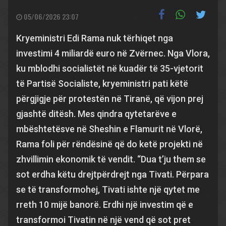
05/06/2026 23:07
Kryeministri Edi Rama nuk tërhiqet nga
investimi 4 miliardë euro në Zvërnec. Nga Vlora,
ku mblodhi socialistët në kuadër të 35-vjetorit
të Partisë Socialiste, kryeministri pati këtë
përgjigje për protestën në Tiranë, që vijon prej
gjashtë ditësh. Mes qindra qytetarëve e
mbështetësve në Sheshin e Flamurit në Vlorë,
Rama foli për rëndësinë që do ketë projekti në
zhvillimin ekonomik të vendit. “Dua t’ju them se
sot erdha këtu drejtpërdrejt nga Tivati. Përpara
se të transformohej, Tivati ishte një qytet me
rreth 10 mijë banorë. Erdhi një investim që e
transformoi Tivatin në një vend që sot pret