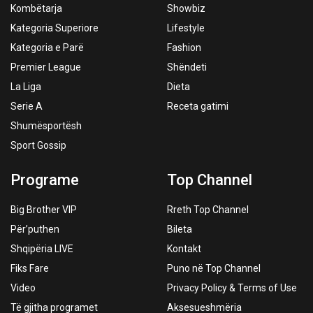
Kombëtarja
Showbiz
Kategoria Superiore
Lifestyle
Kategoria e Parë
Fashion
Premier League
Shëndeti
La Liga
Dieta
Serie A
Receta gatimi
Shumësportësh
Sport Gossip
Programe
Top Channel
Big Brother VIP
Rreth Top Channel
Për’puthen
Bileta
Shqipëria LIVE
Kontakt
Fiks Fare
Puno në Top Channel
Video
Privacy Policy & Terms of Use
Të gjitha programet
Aksesueshmëria