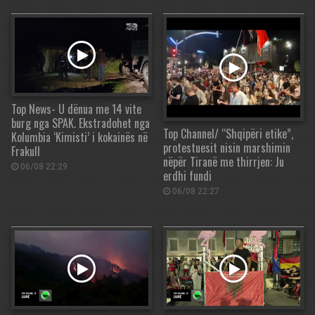
Top News- U dënua me 14 vite
burg nga SPAK. Ekstradohet nga
Top Channel/ “Shqipëri etike”,
Kolumbia ‘Kimisti’ i kokainës në
protestuesit nisin marshimin
Frakull
nëpër Tiranë me thirrjen: Ju
06/08 22:29
erdhi fundi
06/08 22:27