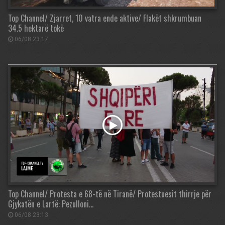
Top Channel/ Zjarret, 10 vatra ende aktive/ Flakët shkrumbuan
34.5 hektarë tokë
06/08 23:17
Top Channel/ Protesta e 68-të në Tiranë/ Protestuesit thirrje për
Gjykatën e Lartë: Pezulloni…
06/08 23:13