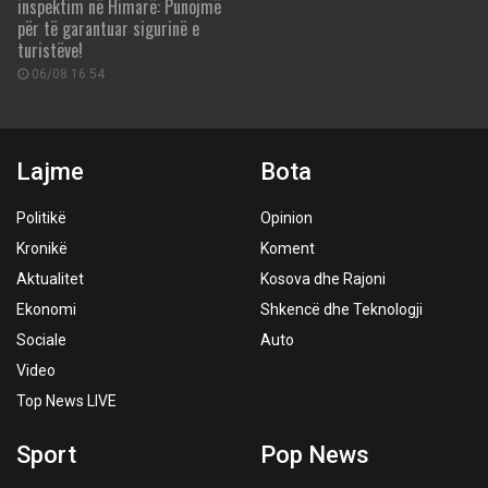
inspektim në Himarë: Punojmë
për të garantuar sigurinë e
turistëve!
06/08 16:54
Lajme
Bota
Politikë
Opinion
Kronikë
Koment
Aktualitet
Kosova dhe Rajoni
Ekonomi
Shkencë dhe Teknologji
Sociale
Auto
Video
Top News LIVE
Sport
Pop News