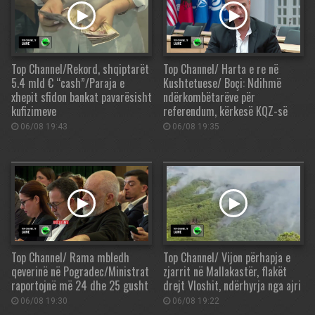
Top Channel/Rekord, shqiptarët
Top Channel/ Harta e re në
5.4 mld € “cash”/Paraja e
Kushtetuese/ Boçi: Ndihmë
xhepit sfidon bankat pavarësisht
ndërkombëtarëve për
kufizimeve
referendum, kërkesë KQZ-së
06/08 19:43
06/08 19:35
Top Channel/ Rama mbledh
Top Channel/ Vijon përhapja e
qeverinë në Pogradec/Ministrat
zjarrit në Mallakastër, flakët
raportojnë më 24 dhe 25 gusht
drejt Vloshit, ndërhyrja nga ajri
06/08 19:30
06/08 19:22