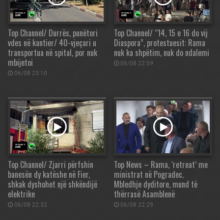
Top Channel/ Durrës, punëtori
Top Channel/ “14, 15 e 16 do vij
vdes në kantier/ 40-vjeçari u
Diaspora”, protestuesit: Rama
transportua në spital, por nuk
nuk ka shpëtim, nuk do ndalemi
mbijetoi
06/08 22:59
06/08 23:10
Top Channel/ Zjarri përfshin
Top News – Rama, ‘retreat’ me
banesën dy katëshe në Fier,
ministrat në Pogradec.
shkak dyshohet një shkëndijë
Mbledhje dyditore, mund të
elektrike
thërrasë Asamblenë
06/08 22:32
06/08 22:29