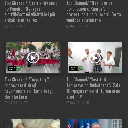
Top Channel/ Zjarri aktiv ende
Top Channel/ “Nuk ikim pa
në Panahor-Ngraçan,
dorëheqjen e Ramës”,
zjarrfikëset në vështirësi për
protestuesit në bulevard: Do ta
shkak të errësirës
vendosë sovrani me…
06/08 21:45
06/08 21:42
Top Channel/ “Turp, turp”,
Top Channel/ “Instituti i
protestuesit drejt
Tumoreve po funksionon”/ Sala:
Kryeministrisë: Rama burg,
10-vjeçari mposhti tumorin në
Berisha burg
stadin IV
06/08 20:37
06/08 19:48