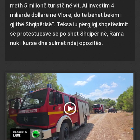
rreth 5 milionë turistë në vit. Ai investim 4
miliardë dollarë në Vlorë, do të bëhet bekim i
gjithë Shqipërisë”. Teksa iu përgjigj shqetësimit
së protestuesve se po shet Shqipërinë, Rama
nuk i kurse dhe sulmet ndaj opozitës.