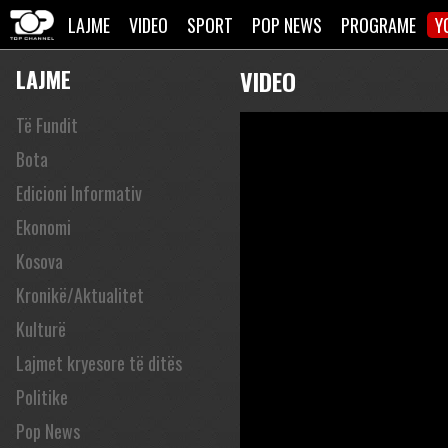
LAJME
VIDEO
SPORT
POP NEWS
PROGRAME
Y
LAJME
VIDEO
Të Fundit
Bota
Edicioni Informativ
Ekonomi
Kosova
Kronikë/Aktualitet
Kulturë
Lajmet kryesore të ditës
Politike
Pop News