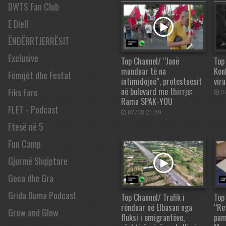
DWTS Fan Club
E Diell
ËNDËRRTJERRËSIT
Exclusive
Top Channel/ “Janë
Top 
munduar të na
Kon
Fëmijët dhe Festat
intimidojnë”, protestuesit
vir
në bulevard me thirrje:
Fiks Fare
07
Rama SPAK-YOU
FLET - Podcast
07/08 21:59
Ftesë në 5
Fun Camp
Gjurmë Shqiptare
Goca dhe Gra
Grida Duma Podcast
Top Channel/ Trafik i
Top
rënduar në Elbasan nga
“Re
Grow and Glow
fluksi i emigrantëve,
pam