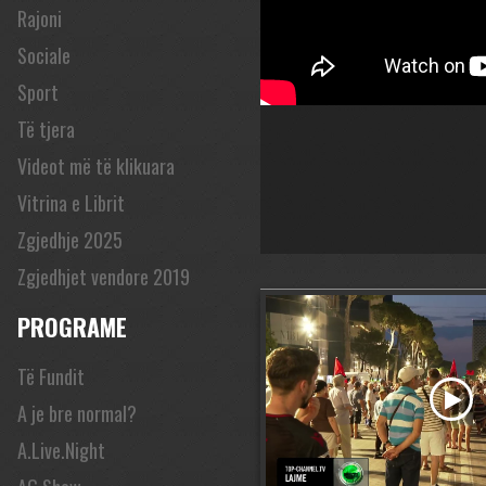
Rajoni
Sociale
Sport
Të tjera
Videot më të klikuara
Vitrina e Librit
Zgjedhje 2025
Zgjedhjet vendore 2019
PROGRAME
Të Fundit
A je bre normal?
A.Live.Night