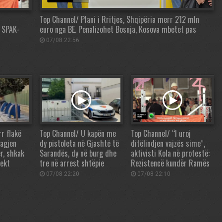
Top Channel/ Plani i Rritjes, Shqipëria merr 212 mln
a SPAK-
euro nga BE. Penalizohet Bosnja, Kosova mbetet pas
07/08 22:56
r flakë
Top Channel/ U kapën me
Top Channel/ “I uroj
lagjen
dy pistoleta në Gjashtë të
ditëlindjen vajzës sime”,
er, shkak
Sarandës, dy në burg dhe
aktivisti Kola në protestë:
fekt
tre në arrest shtëpie
Rezistencë kundër Ramës
07/08 22:20
07/08 22:10