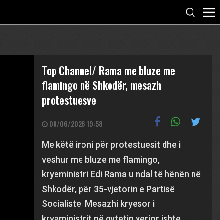
Top Channel/ Rama me bluze me
flamingo në Shkodër, mesazh
protestuesve
08/06/2026 19:58
Me këtë ironi për protestuesit dhe i
veshur me bluze me flamingo,
kryeministri Edi Rama u ndal të hënën në
Shkodër, për 35-vjetorin e Partisë
Socialiste. Mesazhi kryesor i
kryeministrit në qytetin verior ishte