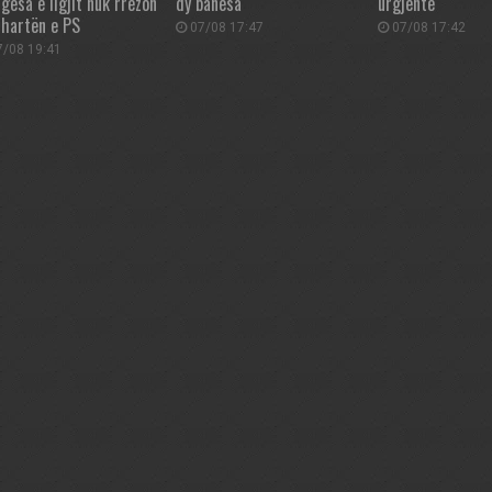
gesa e ligjit nuk rrëzon
dy banesa
urgjente
 hartën e PS
07/08 17:47
07/08 17:42
/08 19:41