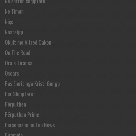
Në sofrën shqiptare
Ne Timon
Niçe
Nostalgji
Okult me Alfred Cakon
On The Road
Ora e Tiranës
Oscars
Pas Emrit nga Kristi Gongo
Për Shqiptarët
Përputhen
Përputhen Prime
Personazhe në Top News
Piramida