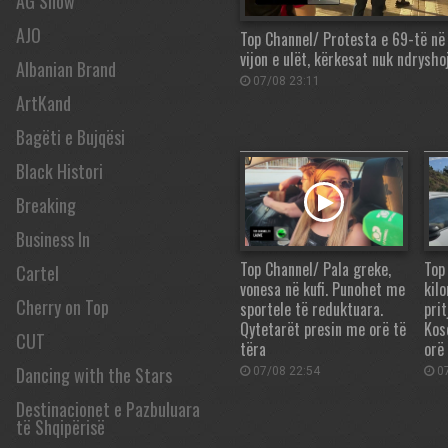
AG Show
AJO
Top Channel/ Protesta e 69-të në
vijon e ulët, kërkesat nuk ndrysho
Albanian Brand
07/08 23:11
ArtKand
Bagëti e Bujqësi
Black Histori
Breaking
Business In
Top Channel/ Pala greke,
Top
Cartel
vonesa në kufi. Punohet me
kil
Cherry on Top
sportele të reduktuara.
prit
Qytetarët presin me orë të
Kos
CUT
tëra
orë
Dancing with the Stars
07/08 22:54
07
Destinacionet e Pazbuluara
të Shqipërisë