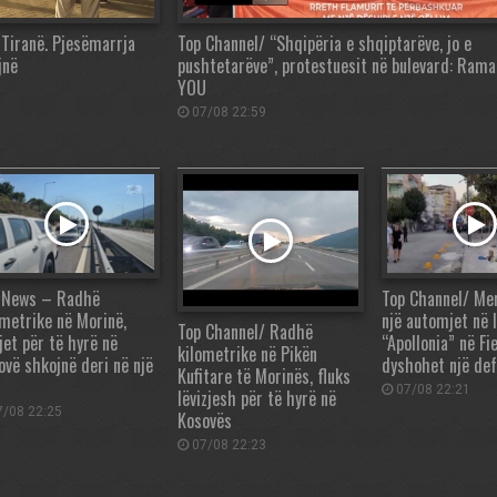
 Tiranë. Pjesëmarrja
Top Channel/ “Shqipëria e shqiptarëve, jo e
jnë
pushtetarëve”, protestuesit në bulevard: Ram
YOU
07/08 22:59
 News – Radhë
Top Channel/ Mer
ometrike në Morinë,
një automjet në 
Top Channel/ Radhë
jet për të hyrë në
“Apollonia” në Fi
kilometrike në Pikën
ovë shkojnë deri në një
dyshohet një de
Kufitare të Morinës, fluks
07/08 22:21
lëvizjesh për të hyrë në
/08 22:25
Kosovës
07/08 22:23