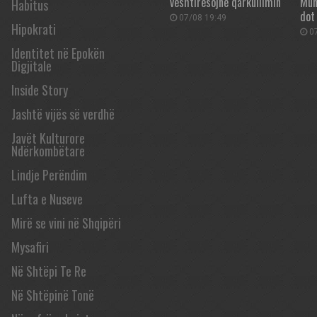
vështirësojnë qarkullimin
Mun
Habitus
dot
07/08 19:49
Hipokrati
07
Identitet në Epokën
Digjitale
Inside Story
Jashtë vijës së verdhë
Javët Kulturore
Ndërkombëtare
Lindje Perëndim
Lufta e Nuseve
Mirë se vini në Shqipëri
Mysafiri
Në Shtëpi Te Re
Në Shtëpinë Tonë