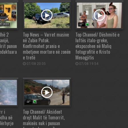
dhë 2
Top News – Varret masive
Top Channel/ Dëshmitë e
avijë,
në Zubin Potok.
luftës italo-greke,
irit punon
Konfirmohet prania e
ekspozohen në Maliq
reduktuara
mbetjeve mortore në zonën
fotografitë e Kristo
e tretë
Mesogjitis
07/08 20:05
07/08 19:54
r i
Top Channel/ Aksident
ëdha në
drejt Malit të Tomorrit,
dërhyrje
makinës nuk i punuan