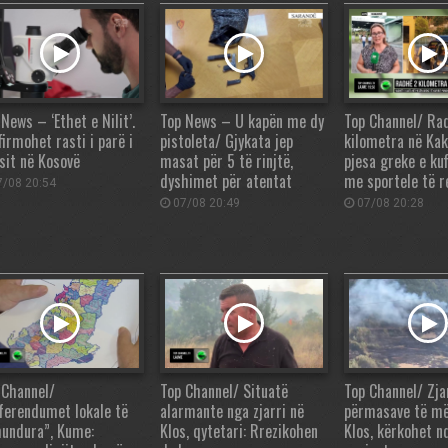
News – ‘Ethet e Nilit’.
Top News – U kapën me dy
Top Channel/ Ra
firmohet rasti i parë i
pistoleta/ Gjykata jep
kilometra në Kak
usit në Kosovë
masat për 5 të rinjtë,
pjesa greke e kuf
dyshimet për atentat
me sportele të 
/08 20:54
07/08 20:49
07/08 20:28
 Channel/
Top Channel/ Situatë
Top Channel/ Zjar
ferendumet lokale të
alarmante nga zjarri në
përmasave të m
undura”, Kume:
Klos, qytetari: Rrezikohen
Klos, kërkohet n