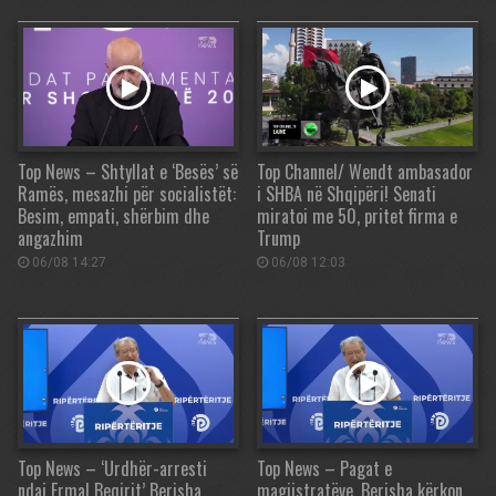
Top News – Shtyllat e ‘Besës’ së
Top Channel/ Wendt ambasador
Ramës, mesazhi për socialistët:
i SHBA në Shqipëri! Senati
Besim, empati, shërbim dhe
miratoi me 50, pritet firma e
angazhim
Trump
06/08 14:27
06/08 12:03
Top News – ‘Urdhër-arresti
Top News – Pagat e
ndaj Ermal Beqirit’ Berisha
magjistratëve. Berisha kërkon