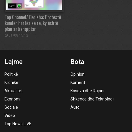
Top Channel/ Berisha: Protestë
kundër hartës së re, ky është
plan antishqiptar
01/08 15:12
Lajme
Bota
Politikë
Opinion
Kronikë
Koment
Aktualitet
Kosova dhe Rajoni
Ekonomi
Shkencë dhe Teknologji
Sociale
Auto
Video
Top News LIVE