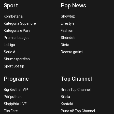
Sport
Pop News
Kombëtarja
Showbiz
Kategoria Superiore
Lifestyle
Kategoria e Parë
Fashion
Premier League
Shëndeti
La Liga
Dieta
Serie A
Receta gatimi
Shumësportësh
Sport Gossip
Programe
Top Channel
Big Brother VIP
Rreth Top Channel
Për’puthen
Bileta
Shqipëria LIVE
Kontakt
Fiks Fare
Puno në Top Channel