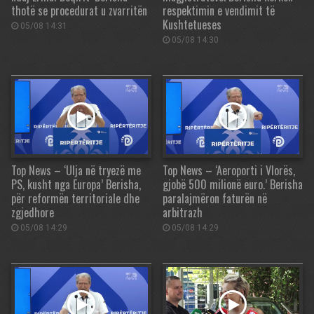
thotë se procedurat u zvarritën
respektimin e vendimit të
Kushtetueses
05/08 14:31
05/08 14:30
Top News – ‘Ulja në tryezë me
Top News – ‘Aeroporti i Vlorës,
PS, kusht nga Europa’ Berisha,
gjobë 500 milionë euro.’ Berisha
për reformën territoriale dhe
paralajmëron faturën në
zgjedhore
arbitrazh
05/08 14:29
05/08 14:29