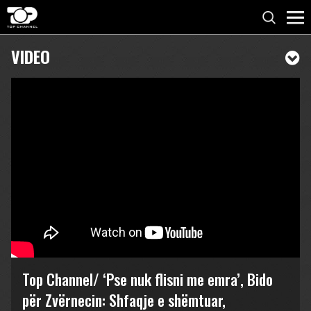
VIDEO
Top Channel/ ‘Pse nuk flisni me emra’, Bido
për Zvërnecin: Shfaqje e shëmtuar,