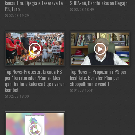
konsultim. Djegia e teserave të
SHBA-në, Bardhi akuzon Begajn
PS, turp
02/08 18:49
02/08 19:29
Top News-Protestat brenda PS
Top News – Propozimi i PS për
për ‘Territorialen’/Rama- Mos
bashkitë. Berisha: Plan për
qani hallin e kalorësit që i varen
shpopullimin e vendit
këmbët
01/08 15:41
02/08 18:00