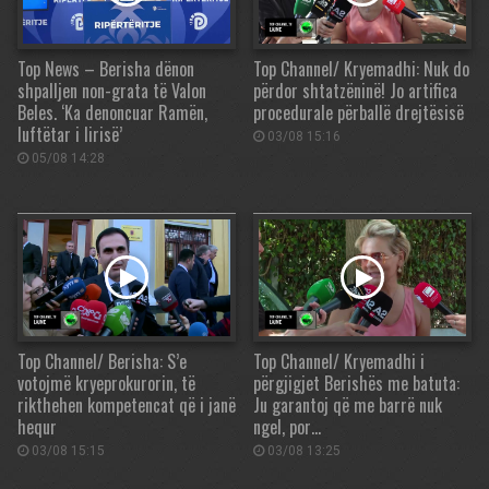
Top News – Berisha dënon
Top Channel/ Kryemadhi: Nuk do
shpalljen non-grata të Valon
përdor shtatzëninë! Jo artifica
Beles. ‘Ka denoncuar Ramën,
procedurale përballë drejtësisë
luftëtar i lirisë’
03/08 15:16
05/08 14:28
Top Channel/ Berisha: S’e
Top Channel/ Kryemadhi i
votojmë kryeprokurorin, të
përgjigjet Berishës me batuta:
rikthehen kompetencat që i janë
Ju garantoj që me barrë nuk
hequr
ngel, por…
03/08 15:15
03/08 13:25