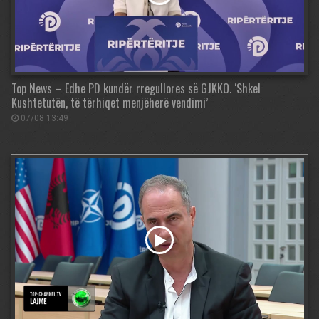
Top News – Edhe PD kundër rregullores së GJKKO. ‘Shkel
Kushtetutën, të tërhiqet menjëherë vendimi’
07/08 13:49