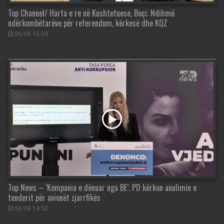
Top Channel/ Harta e re në Kushtetuese, Boçi: Ndihmë
ndërkombëtarëve për referendum, kërkesë dhe KQZ
06/08 15:09
Top News – ‘Kompania e dënuar nga BE’. PD kërkon anulimin e
tenderit për avionët zjarrfikës
06/08 14:50