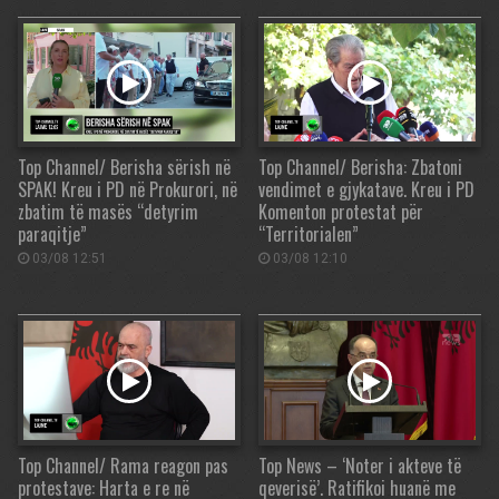
Top Channel/ Berisha sërish në
Top Channel/ Berisha: Zbatoni
SPAK! Kreu i PD në Prokurori, në
vendimet e gjykatave. Kreu i PD
zbatim të masës “detyrim
Komenton protestat për
paraqitje”
“Territorialen”
03/08 12:51
03/08 12:10
Top Channel/ Rama reagon pas
Top News – ‘Noter i akteve të
protestave: Harta e re në
qeverisë’. Ratifikoi huanë me