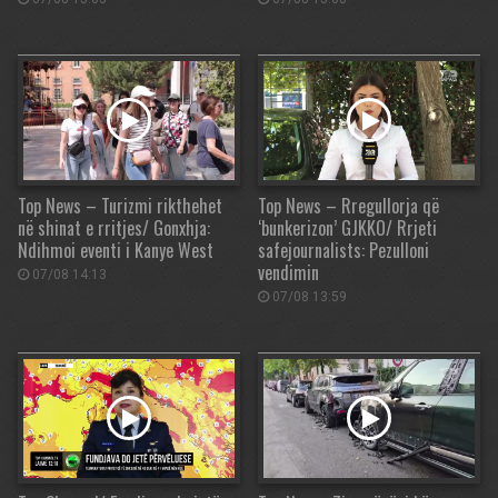
Top News – Turizmi rikthehet
Top News – Rregullorja që
në shinat e rritjes/ Gonxhja:
‘bunkerizon’ GJKKO/ Rrjeti
Ndihmoi eventi i Kanye West
safejournalists: Pezulloni
vendimin
07/08 14:13
07/08 13:59