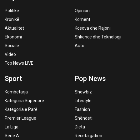
Politikë
Opinion
Kronikë
Koment
Aktualitet
Kosova dhe Rajoni
Ekonomi
Shkencë dhe Teknologji
Sociale
Auto
Video
Top News LIVE
Sport
Pop News
Kombëtarja
Showbiz
Kategoria Superiore
Lifestyle
Kategoria e Parë
Fashion
Premier League
Shëndeti
La Liga
Dieta
Serie A
Receta gatimi