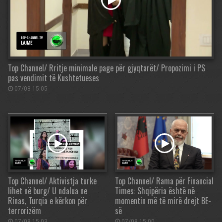
Top Channel/ Rritje minimale page për gjyqtarët/ Propozimi i PS
pas vendimit të Kushtetueses
07/08 15:05
Top Channel/ Aktivistja turke
Top Channel/ Rama për Financial
lihet në burg/ U ndalua ne
Times: Shqipëria është në
Rinas, Turqia e kërkon për
momentin më të mirë drejt BE-
terrorizëm
së
07/08 15:03
07/08 15:00