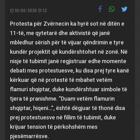
10/06/2026 21:13
Protesta për Zvërnecin ka hyrë sot në ditën e
11-të, me qytetarë dhe aktivistë që janë
mbledhur sërish për të vijuar qëndrimin e tyre
kundër projektit që kundërshtohet në zonë. Në
nisje të tubimit janë regjistruar edhe momente
debati mes protestuesve, ku disa prej tyre kanë
kërkuar që në protestë të mbahet vetëm
flamuri shqiptar, duke kundërshtuar simbole të
tjera të pranishme. “Duam vetëm flamurin
shqiptar, hiqeni…”, është dëgjuar të thonë disa
prej protestuesve në fillim të tubimit, duke
krijuar tension të përkohshëm mes
pjesëmarrësve.