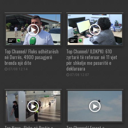
Top Channel/ Fluks udhëtarësh
Top Channel/ ILDKPKI: 610
në Durrës, 4900 pasagjerë
zyrtarë të referuar në 11 vjet
brenda një dite
për shkelje me pasuritë e
deklaruara
07/08 12:14
07/08 12:07