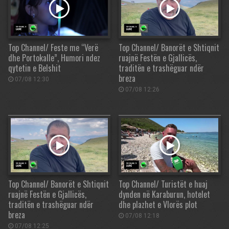
Top Channel/ Feste me “Verë
Top Channel/ Banorët e Shtiqnit
dhe Portokalle”, Humori ndez
ruajnë Festën e Gjallicës,
qytetin e Belshit
traditën e trashëguar ndër
breza
07/08 12:30
07/08 12:26
Top Channel/ Banorët e Shtiqnit
Top Channel/ Turistët e huaj
ruajnë Festën e Gjallicës,
dynden në Karaburun, hotelet
traditën e trashëguar ndër
dhe plazhet e Vlorës plot
breza
07/08 12:18
07/08 12:25