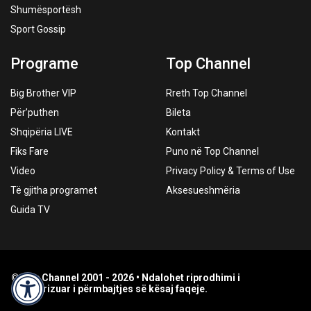
Shumësportësh
Sport Gossip
Programe
Top Channel
Big Brother VIP
Rreth Top Channel
Për’puthen
Bileta
Shqipëria LIVE
Kontakt
Fiks Fare
Puno në Top Channel
Video
Privacy Policy & Terms of Use
Të gjitha programet
Aksesueshmëria
Guida TV
© Top Channel 2001 - 2026 • Ndalohet riprodhimi i
paautorizuar i përmbajtjes së kësaj faqeje.
Accessibility