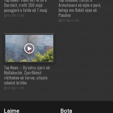
Top News- Fluks në Portin e
Top Channel/ Forcat e
Durrësit, rreth 350 mijë
Armatosura në vijën e parë,
pasagjerë u futën në 7 muaj
beteja me flakët vijon në
Panahor
07/08 12:05
07/08 11:34
Top News – Dy vatra zjarri në
Mallakastër. Zjarrfikësit
rikthehen në terren, situate
mbetet kritike
07/08 11:25
Lajme
Bota