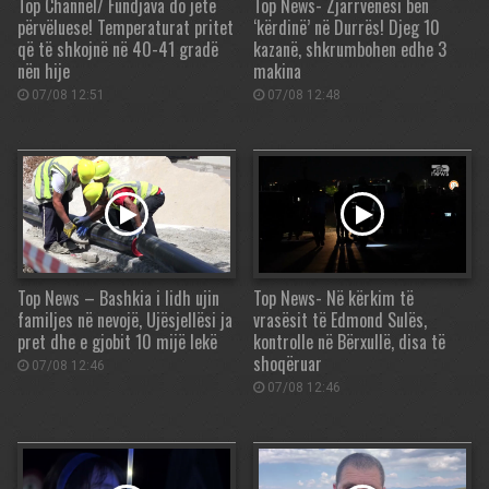
Top Channel/ Fundjava do jetë
Top News- Zjarrvënësi bën
përvëluese! Temperaturat pritet
‘kërdinë’ në Durrës! Djeg 10
që të shkojnë në 40-41 gradë
kazanë, shkrumbohen edhe 3
nën hije
makina
07/08 12:51
07/08 12:48
Top News – Bashkia i lidh ujin
Top News- Në kërkim të
familjes në nevojë, Ujësjellësi ja
vrasësit të Edmond Sulës,
pret dhe e gjobit 10 mijë lekë
kontrolle në Bërxullë, disa të
shoqëruar
07/08 12:46
07/08 12:46