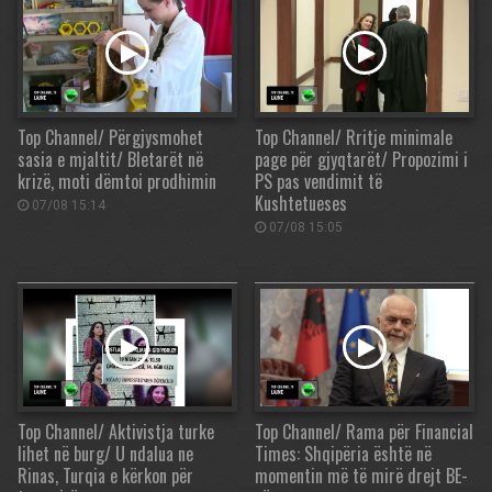
Top Channel/ Përgjysmohet
Top Channel/ Rritje minimale
sasia e mjaltit/ Bletarët në
page për gjyqtarët/ Propozimi i
krizë, moti dëmtoi prodhimin
PS pas vendimit të
Kushtetueses
07/08 15:14
07/08 15:05
Top Channel/ Aktivistja turke
Top Channel/ Rama për Financial
lihet në burg/ U ndalua ne
Times: Shqipëria është në
Rinas, Turqia e kërkon për
momentin më të mirë drejt BE-