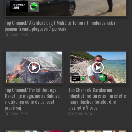
Top Channel/ Aksident drejt Malit të Tomorrit, makinës nuk i
punuan frenat, plagosen 7 persona
07/08 17:38
Top Channel/ Përfshihet nga
Top Channel/ Karaburuni
flakët një magazinë në Bulqizë,
mbushet me turistë/ Turistët e
rrezikohen edhe dy banesat
huaj mbushën hotelet dhe
pranë saj
plazhet e Vlorës
07/08 17:20
07/08 15:18