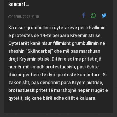
koncert…
13/06/2026 21:19
Ka nisur grumbullimi i qytetarëve për zhvillimin
e protestës së 14-të përpara Kryeministrisë.
Qytetarët kanë nisur fillimisht grumbullimin në
sheshin “Skënderbej” dhe më pas marshuan
drejt Kryeministrisë. Ditën e sotme pritet një
numër më i madh protestuesish, pasi është
thirrur për herë të dytë protestë kombëtare. Si
zakonisht, pas qëndrimit para Kryeministrisë,
protestuesit pritet të marshojnë nëpër rrugët e
qytetit, siç kanë bërë edhe ditët e kaluara.