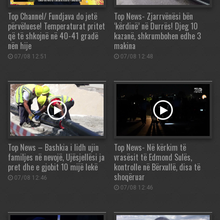
Top Channel/ Fundjava do jetë
Top News- Zjarrvënësi bën
përvëluese! Temperaturat pritet
‘kërdinë’ në Durrës! Djeg 10
që të shkojnë në 40-41 gradë
kazanë, shkrumbohen edhe 3
nën hije
makina
07/08 12:51
07/08 12:48
Top News – Bashkia i lidh ujin
Top News- Në kërkim të
familjes në nevojë, Ujësjellësi ja
vrasësit të Edmond Sulës,
pret dhe e gjobit 10 mijë lekë
kontrolle në Bërxullë, disa të
shoqëruar
07/08 12:46
07/08 12:46