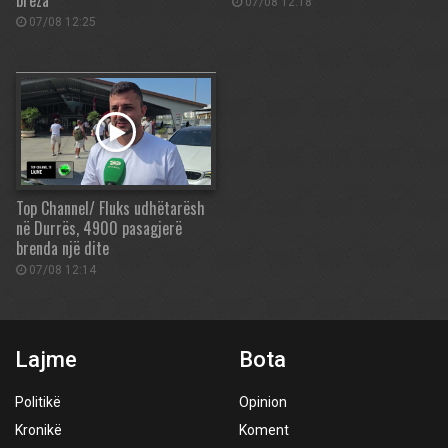
breza
07/08 12:18
07/08 12:25
Top Channel/ Fluks udhëtarësh
në Durrës, 4900 pasagjerë
brenda një dite
07/08 12:14
Lajme
Bota
Politikë
Opinion
Kronikë
Koment