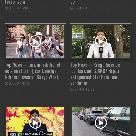
terrorizëm
së
07/08 15:03
07/08 15:00
Top News – Turizmi rikthehet
Top News – Rregullorja që
në shinat e rritjes/ Gonxhja:
‘bunkerizon’ GJKKO/ Rrjeti
Ndihmoi eventi i Kanye West
safejournalists: Pezulloni
vendimin
07/08 14:13
07/08 13:59