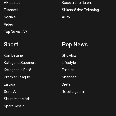
Aktualitet
Kosova dhe Rajoni
Ekonomi
Shkencë dhe Teknologji
Sociale
Auto
Video
Top News LIVE
Sport
Pop News
Kombëtarja
Showbiz
Kategoria Superiore
Lifestyle
Kategoria e Parë
Fashion
Premier League
Shëndeti
La Liga
Dieta
Serie A
Receta gatimi
Shumësportësh
Sport Gossip