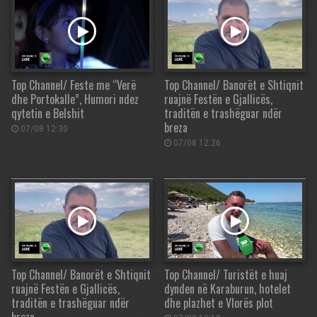
Top Channel/ Feste me “Verë
Top Channel/ Banorët e Shtiqnit
dhe Portokalle”, Humori ndez
ruajnë Festën e Gjallicës,
qytetin e Belshit
traditën e trashëguar ndër
breza
07/08 12:30
07/08 12:26
Top Channel/ Banorët e Shtiqnit
Top Channel/ Turistët e huaj
ruajnë Festën e Gjallicës,
dynden në Karaburun, hotelet
traditën e trashëguar ndër
dhe plazhet e Vlorës plot