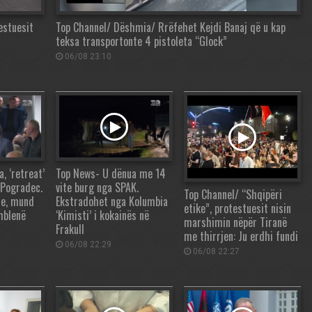
estuesit
Top Channel/ Dëshmia/ Rrëfehet Kejdi Banaj që u kap
teksa transportonte 4 pistoleta “Glock”
06/08 23:10
 ‘retreat’
Top News- U dënua me 14
 Pogradec.
vite burg nga SPAK.
Top Channel/ “Shqipëri
re, mund
Ekstradohet nga Kolumbia
etike”, protestuesit nisin
mblenë
‘Kimisti’ i kokainës në
marshimin nëpër Tiranë
Frakull
me thirrjen: Ju erdhi fundi
06/08 22:29
06/08 22:27