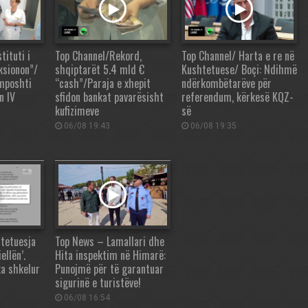
tituti i
Top Channel/Rekord,
Top Channel/ Harta e re në
ksionon”/
shqiptarët 5.4 mld €
Kushtetuese/ Boçi: Ndihmë
 mposhti
“cash”/Paraja e xhepit
ndërkombëtarëve për
n IV
sfidon bankat pavarësisht
referendum, kërkesë KQZ-
kufizimeve
së
06/08 19:43
06/08 19:35
tetuesja
Top News – Lamallari dhe
ellën’.
Hita inspektim në Himarë:
ka shkelur
Punojmë për të garantuar
sigurinë e turistëve!
06/08 16:54