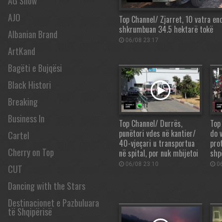
AG Show
AJO
Top Channel/ Zjarret, 10 vatra en
shkrumbuan 34.5 hektarë tokë
Albanian Brand
06/08 23:17
ArtKand
Bagëti e Bujqësi
Black Histori
Breaking
Business In
Top Channel/ Durrës,
Top
punëtori vdes në kantier/
do v
Cartel
40-vjeçari u transportua
pro
Cherry on Top
në spital, por nuk mbijetoi
shp
06/08 23:10
06
CUT
Dancing with the Stars
Destinacionet e Pazbuluara
të Shqipërisë