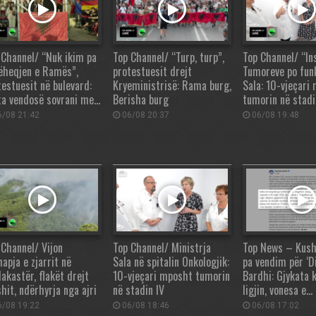
 Channel/ “Nuk ikim pa
Top Channel/ “Turp, turp”,
Top Channel/ “Ins
ëheqjen e Ramës”,
protestuesit drejt
Tumoreve po fun
testuesit në bulevard:
Kryeministrisë: Rama burg,
Sala: 10-vjeçari
ta vendosë sovrani me…
Berisha burg
tumorin në stadi
/08 21:42
06/08 20:37
06/08 19:48
 Channel/ Vijon
Top Channel/ Ministrja
Top News – Kush
apja e zjarrit në
Sala në spitalin Onkologjik:
pa vendim për ‘Di
akastër, flakët drejt
10-vjeçari mposht tumorin
Bardhi: Gjykata 
hit, ndërhyrja nga ajri
në stadin IV
ligjin, vonesa e…
/08 19:22
06/08 18:46
06/08 17:02