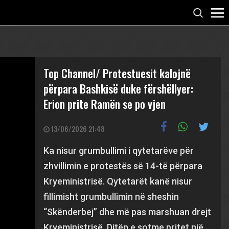
Top Channel/ Protestuesit kalojnë
përpara Bashkisë duke fërshëllyer:
Erion prite Ramën se po vjen
13/06/2026 21:48
Ka nisur grumbullimi i qytetarëve për
zhvillimin e protestës së 14-të përpara
Kryeministrisë. Qytetarët kanë nisur
fillimisht grumbullimin në sheshin
“Skënderbej” dhe më pas marshuan drejt
Kryeministrisë. Ditën e sotme pritet një