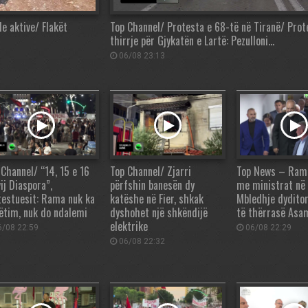
de aktive/ Flakët
Top Channel/ Protesta e 68-të në Tiranë/ Prot
thirrje për Gjykatën e Lartë: Pezulloni…
06/08 23:13
 Channel/ “14, 15 e 16
Top Channel/ Zjarri
Top News – Rama,
ij Diaspora”,
përfshin banesën dy
me ministrat në
testuesit: Rama nuk ka
katëshe në Fier, shkak
Mbledhje dydito
ëtim, nuk do ndalemi
dyshohet një shkëndijë
të thërrasë Asa
elektrike
/08 22:59
06/08 22:29
06/08 22:32