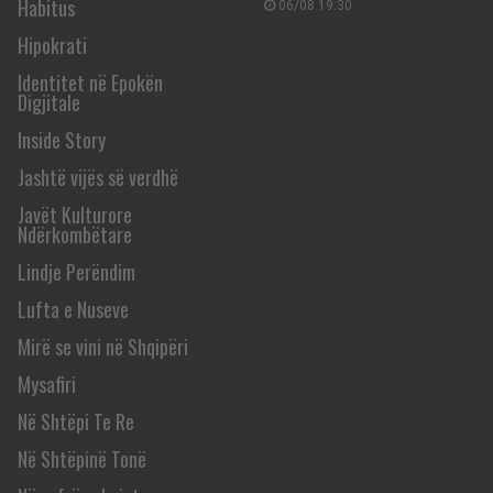
Habitus
06/08 19:30
Hipokrati
Identitet në Epokën
Digjitale
Inside Story
Jashtë vijës së verdhë
Javët Kulturore
Ndërkombëtare
Lindje Perëndim
Lufta e Nuseve
Mirë se vini në Shqipëri
Mysafiri
Në Shtëpi Te Re
Në Shtëpinë Tonë