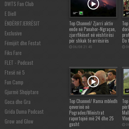
DWTS Fan Club
E Diell
ËNDËRRTJERRËSIT
Top Channel/ Zjarri aktiv
Top
ende në Panahor-Ngraçan,
dor
Exclusive
zjarrfikëset në vështirësi
pro
për shkak të errësirës
Do 
Fëmijët dhe Festat
06/08 21:45
06
Fiks Fare
FLET - Podcast
Ftesë në 5
Fun Camp
Gjurmë Shqiptare
Top Channel/ Rama mbledh
Top
Goca dhe Gra
qeverinë në
përh
Grida Duma Podcast
Pogradec/Ministrat
Mall
raportojnë më 24 dhe 25
Vlos
Grow and Glow
gusht
06