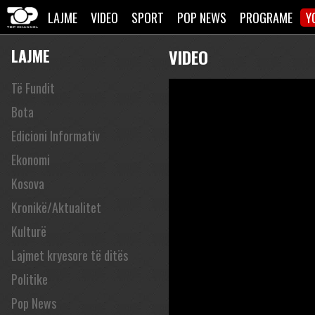
LAJME
VIDEO
SPORT
POP NEWS
PROGRAME
Y
LAJME
VIDEO
Të Fundit
Bota
Edicioni Informativ
Ekonomi
Kosova
Kronikë/Aktualitet
Kulturë
Lajmet kryesore të ditës
Politike
Pop News