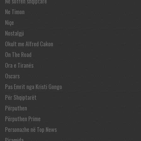
Në sofrën shqiptare
Ne Timon
Niçe
Nostalgji
Okult me Alfred Cakon
On The Road
Ora e Tiranës
Oscars
Pas Emrit nga Kristi Gongo
Për Shqiptarët
Përputhen
Përputhen Prime
Personazhe në Top News
Piramida