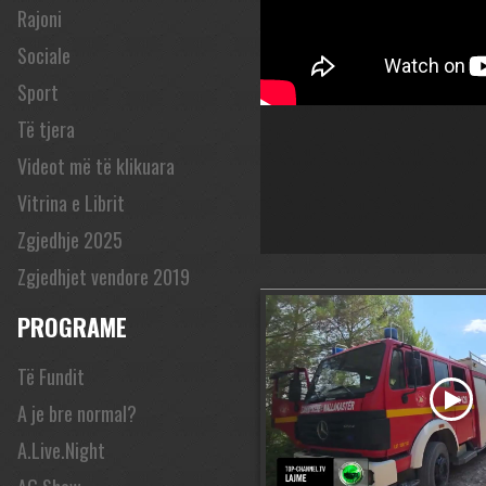
Rajoni
Sociale
Sport
Të tjera
Videot më të klikuara
Vitrina e Librit
Zgjedhje 2025
Zgjedhjet vendore 2019
PROGRAME
Të Fundit
A je bre normal?
A.Live.Night