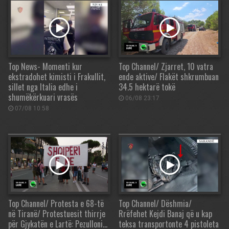
Top News- Momenti kur
Top Channel/ Zjarret, 10 vatra
ekstradohet kimisti i Frakullit,
ende aktive/ Flakët shkrumbuan
sillet nga Italia edhe i
34.5 hektarë tokë
shumëkërkuari vrasës
06/08 23:17
07/08 10:58
Top Channel/ Protesta e 68-të
Top Channel/ Dëshmia/
në Tiranë/ Protestuesit thirrje
Rrëfehet Kejdi Banaj që u kap
për Gjykatën e Lartë: Pezulloni…
teksa transportonte 4 pistoleta