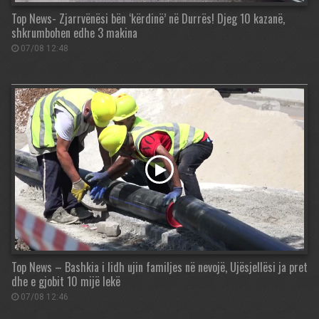
Top News- Zjarrvënësi bën ‘kërdinë’ në Durrës! Djeg 10 kazanë,
shkrumbohen edhe 3 makina
07/08 12:48
Top News – Bashkia i lidh ujin familjes në nevojë, Ujësjellësi ja pret
dhe e gjobit 10 mijë lekë
07/08 12:46