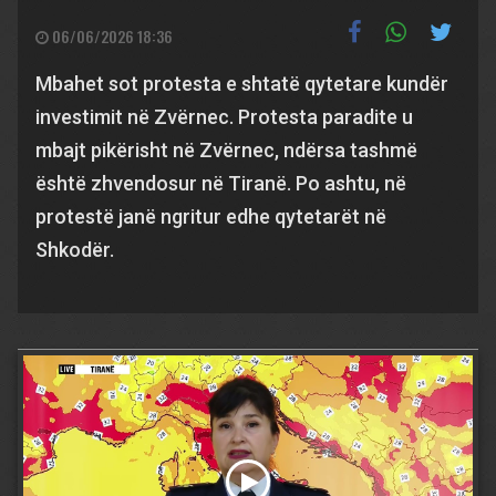
06/06/2026 18:36
Mbahet sot protesta e shtatë qytetare kundër
investimit në Zvërnec. Protesta paradite u
mbajt pikërisht në Zvërnec, ndërsa tashmë
është zhvendosur në Tiranë. Po ashtu, në
protestë janë ngritur edhe qytetarët në
Shkodër.