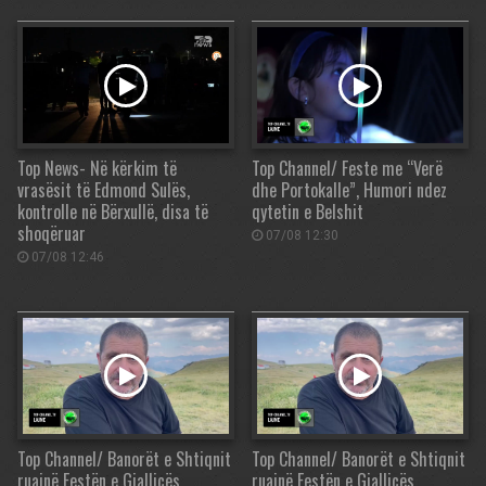
Top News- Në kërkim të
Top Channel/ Feste me “Verë
vrasësit të Edmond Sulës,
dhe Portokalle”, Humori ndez
kontrolle në Bërxullë, disa të
qytetin e Belshit
shoqëruar
07/08 12:30
07/08 12:46
Top Channel/ Banorët e Shtiqnit
Top Channel/ Banorët e Shtiqnit
ruajnë Festën e Gjallicës,
ruajnë Festën e Gjallicës,