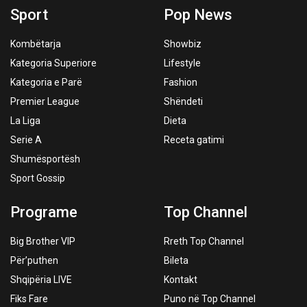
Sport
Pop News
Kombëtarja
Showbiz
Kategoria Superiore
Lifestyle
Kategoria e Parë
Fashion
Premier League
Shëndeti
La Liga
Dieta
Serie A
Receta gatimi
Shumësportësh
Sport Gossip
Programe
Top Channel
Big Brother VIP
Rreth Top Channel
Për’puthen
Bileta
Shqipëria LIVE
Kontakt
Fiks Fare
Puno në Top Channel