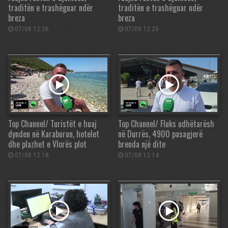
traditën e trashëguar ndër
traditën e trashëguar ndër
breza
breza
07/08 12:26
07/08 12:25
Top Channel/ Turistët e huaj
Top Channel/ Fluks udhëtarësh
dynden në Karaburun, hotelet
në Durrës, 4900 pasagjerë
dhe plazhet e Vlorës plot
brenda një dite
07/08 12:18
07/08 12:14