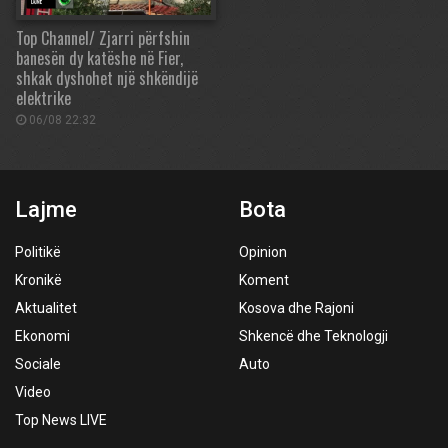
Top Channel/ Zjarri përfshin
banesën dy katëshe në Fier,
shkak dyshohet një shkëndijë
elektrike
06/08 22:32
Lajme
Bota
Politikë
Opinion
Kronikë
Koment
Aktualitet
Kosova dhe Rajoni
Ekonomi
Shkencë dhe Teknologji
Sociale
Auto
Video
Top News LIVE