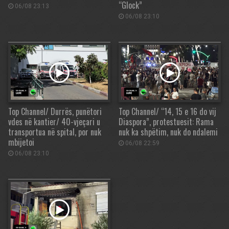
“Glock”
06/08 23:13
06/08 23:10
Top Channel/ Durrës, punëtori
Top Channel/ “14, 15 e 16 do vij
vdes në kantier/ 40-vjeçari u
Diaspora”, protestuesit: Rama
transportua në spital, por nuk
nuk ka shpëtim, nuk do ndalemi
mbijetoi
06/08 22:59
06/08 23:10