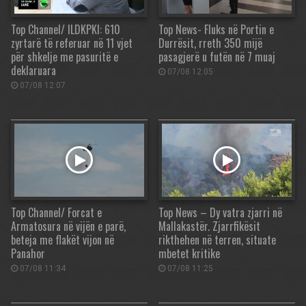
Top Channel/ ILDKPKI: 610
Top News- Fluks në Portin e
zyrtarë të referuar në 11 vjet
Durrësit, rreth 350 mijë
për shkelje me pasuritë e
pasagjerë u futën në 7 muaj
deklaruara
07/08 12:05
07/08 12:07
Top Channel/ Forcat e
Top News – Dy vatra zjarri në
Armatosura në vijën e parë,
Mallakastër. Zjarrfikësit
beteja me flakët vijon në
rikthehen në terren, situate
Panahor
mbetet kritike
07/08 11:34
07/08 11:25