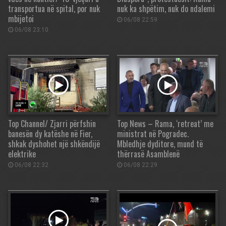
transportua në spital, por nuk
nuk ka shpëtim, nuk do ndalemi
mbijetoi
06/08 22:59
06/08 23:10
Top Channel/ Zjarri përfshin
Top News – Rama, ‘retreat’ me
banesën dy katëshe në Fier,
ministrat në Pogradec.
shkak dyshohet një shkëndijë
Mbledhje dyditore, mund të
elektrike
thërrasë Asamblenë
06/08 22:32
06/08 22:29