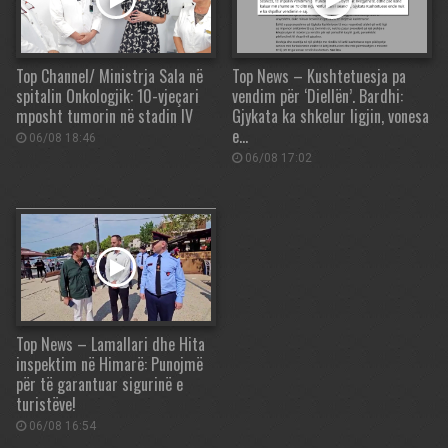
Top Channel/ Ministrja Sala në
Top News – Kushtetuesja pa
spitalin Onkologjik: 10-vjeçari
vendim për ‘Diellën’. Bardhi:
mposht tumorin në stadin IV
Gjykata ka shkelur ligjin, vonesa
e…
06/08 18:46
06/08 17:02
Top News – Lamallari dhe Hita
inspektim në Himarë: Punojmë
për të garantuar sigurinë e
turistëve!
06/08 16:54