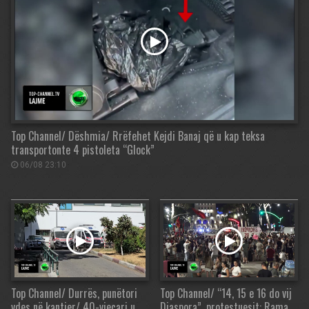
Top Channel/ Dëshmia/ Rrëfehet Kejdi Banaj që u kap teksa
transportonte 4 pistoleta “Glock”
06/08 23:10
Top Channel/ Durrës, punëtori
Top Channel/ “14, 15 e 16 do vij
vdes në kantier/ 40-vjeçari u
Diaspora”, protestuesit: Rama