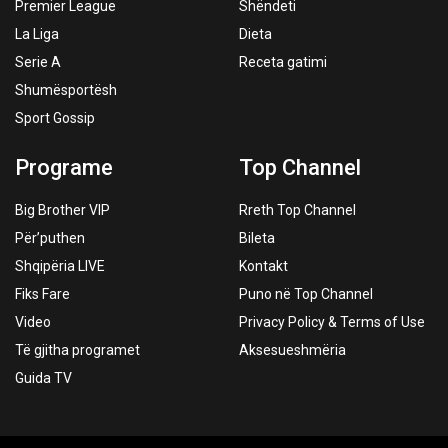
Premier League
Shëndeti
La Liga
Dieta
Serie A
Receta gatimi
Shumësportësh
Sport Gossip
Programe
Top Channel
Big Brother VIP
Rreth Top Channel
Për’puthen
Bileta
Shqipëria LIVE
Kontakt
Fiks Fare
Puno në Top Channel
Video
Privacy Policy & Terms of Use
Të gjitha programet
Aksesueshmëria
Guida TV