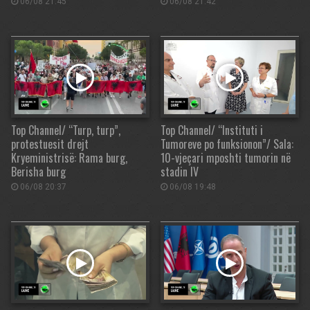
06/08 21:45
06/08 21:42
Top Channel/ “Turp, turp”,
Top Channel/ “Instituti i
protestuesit drejt
Tumoreve po funksionon”/ Sala:
Kryeministrisë: Rama burg,
10-vjeçari mposhti tumorin në
Berisha burg
stadin IV
06/08 20:37
06/08 19:48