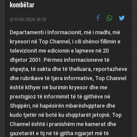
kombëtar
11/06/2026 20:22
Departamenti i Informacionit, më i madhi, më
kryesori në Top Channel, i cili shënoi fillimin e
televizionit me edicionin e lajmeve në 20
dhjetor 2001. Përmes informacioneve të
shpejta, të sakta dhe të thelluara, reportazheve
dhe rubrikave të tjera informative, Top Channel
është kthyer në burimin kryesor dhe me
prestigjioz të informimit të të gjithëve në
Shqipëri, në hapësirën mbarëshqiptare dhe
kudo tjetër në botë ku shqiptarët jetojnë. Top
Channel është i pranishëm me kamerat dhe
gazetarët e tij në të gjitha ngjarjet më të