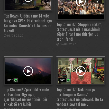
Top News- U dënua me 14 vite
burg nga SPAK. Ekstradohet nga
Top Channel/ “Shqipëri etike”,
Kolumbia ‘Kimisti’ i kokainës në
protestuesit nisin marshimin
Frakull
nëpër Tiranë me thirrjen: Ju
06/08 22:29
erdhi fundi
06/08 22:27
Top Channel/ Zjarri aktiv ende
Top Channel/ “Nuk ikim pa
në Panahor-Ngraçan,
dorëheqjen e Ramës”,
zjarrfikëset në vështirësi për
protestuesit në bulevard: Do ta
shkak të errësirës
vendosë sovrani me…