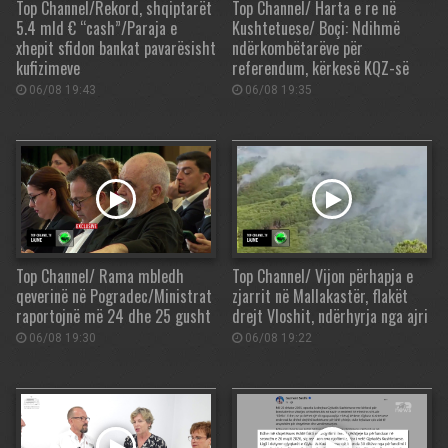
Top Channel/Rekord, shqiptarët
Top Channel/ Harta e re në
5.4 mld € “cash”/Paraja e
Kushtetuese/ Boçi: Ndihmë
xhepit sfidon bankat pavarësisht
ndërkombëtarëve për
kufizimeve
referendum, kërkesë KQZ-së
06/08 19:43
06/08 19:35
Top Channel/ Rama mbledh
Top Channel/ Vijon përhapja e
qeverinë në Pogradec/Ministrat
zjarrit në Mallakastër, flakët
raportojnë më 24 dhe 25 gusht
drejt Vloshit, ndërhyrja nga ajri
06/08 19:30
06/08 19:22