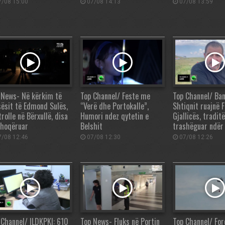
/08 15:00
07/08 14:13
07/08 13:59
 News- Në kërkim të
Top Channel/ Feste me
Top Channel/ Ban
sësit të Edmond Sulës,
“Verë dhe Portokalle”,
Shtiqnit ruajnë 
rolle në Bërxullë, disa
Humori ndez qytetin e
Gjallicës, tradit
shoqëruar
Belshit
trashëguar ndër
/08 12:46
07/08 12:30
07/08 12:26
 Channel/ ILDKPKI: 610
Top News- Fluks në Portin
Top Channel/ For