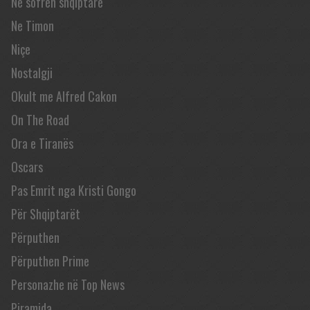
Në sofrën shqiptare
Ne Timon
Niçe
Nostalgji
Okult me Alfred Cakon
On The Road
Ora e Tiranës
Oscars
Pas Emrit nga Kristi Gongo
Për Shqiptarët
Përputhen
Përputhen Prime
Personazhe në Top News
Piramida