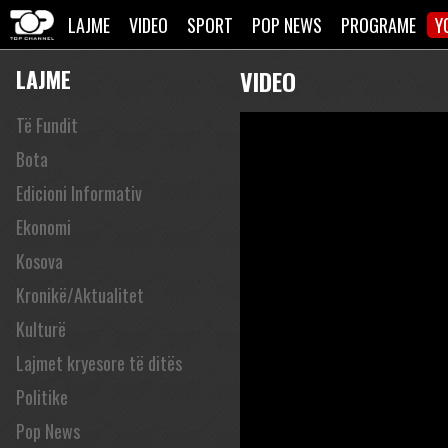
LAJME
VIDEO
SPORT
POP NEWS
PROGRAME
Y
LAJME
VIDEO
Të Fundit
Bota
Edicioni Informativ
Ekonomi
Kosova
Kronikë/Aktualitet
Kulturë
Lajmet kryesore të ditës
Politike
Pop News