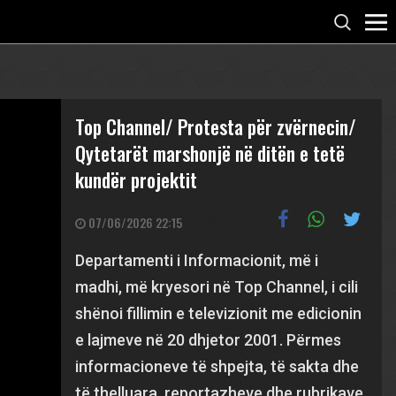
Top Channel/ Protesta për zvërnecin/
Qytetarët marshonjë në ditën e tetë
kundër projektit
07/06/2026 22:15
Departamenti i Informacionit, më i
madhi, më kryesori në Top Channel, i cili
shënoi fillimin e televizionit me edicionin
e lajmeve në 20 dhjetor 2001. Përmes
informacioneve të shpejta, të sakta dhe
të thelluara, reportazheve dhe rubrikave