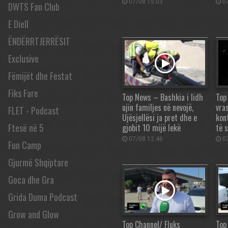
07/08 15:03
07
DWTS Fan Club
E Diell
ËNDËRRTJERRËSIT
Exclusive
Fëmijët dhe Festat
Fiks Fare
Top News – Bashkia i lidh
Top
ujin familjes në nevojë,
vra
FLET - Podcast
Ujësjellësi ja pret dhe e
kont
Ftesë në 5
gjobit 10 mijë lekë
të 
07/08 12:46
07
Fun Camp
Gjurmë Shqiptare
Goca dhe Gra
Grida Duma Podcast
Grow and Glow
Top Channel/ Fluks
Top