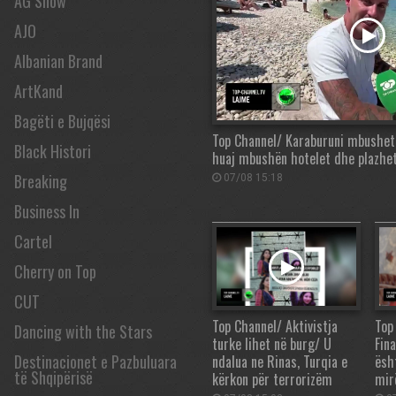
AG Show
AJO
Albanian Brand
ArtKand
Bagëti e Bujqësi
Top Channel/ Karaburuni mbushet 
Black Histori
huaj mbushën hotelet dhe plazhet
Breaking
07/08 15:18
Business In
Cartel
Cherry on Top
CUT
Top Channel/ Aktivistja
Top
Dancing with the Stars
turke lihet në burg/ U
Fin
Destinacionet e Pazbuluara
ndalua ne Rinas, Turqia e
ësh
të Shqipërisë
kërkon për terrorizëm
mir