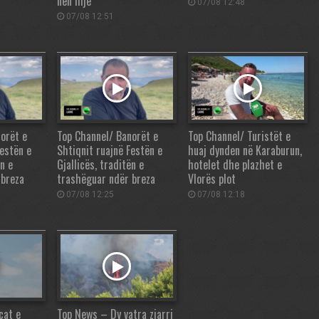
nën hije
07/08 12:48
07/08 12:51
orët e
Top Channel/ Banorët e
Top Channel/ Turistët e
Festën e
Shtiqnit ruajnë Festën e
huaj dynden në Karaburun,
ën e
Gjallicës, traditën e
hotelet dhe plazhet e
 breza
trashëguar ndër breza
Vlorës plot
07/08 12:25
07/08 12:18
cat e
Top News – Dy vatra zjarri