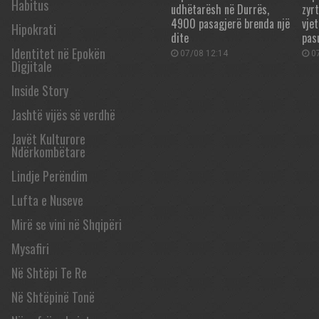
Habitus
udhëtarësh në Durrës,
zyr
4900 pasagjerë brenda një
vje
Hipokrati
dite
pas
Identitet në Epokën
07/08 12:14
07
Digjitale
Inside Story
Jashtë vijës së verdhë
Javët Kulturore
Ndërkombëtare
Lindje Perëndim
Lufta e Nuseve
Mirë se vini në Shqipëri
Mysafiri
Në Shtëpi Te Re
Në Shtëpinë Tonë