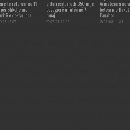
tarë të referuar në 11
e Durrësit, rreth 350 mijë
Armatosura në vi
t për shkelje me
pasagjerë u futën në 7
beteja me flakët 
uritë e deklaruara
muaj
Panahor
/08 12:07
07/08 12:05
07/08 11:34