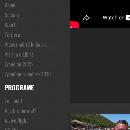
Rajoni
Sociale
Sport
Të tjera
Videot më të klikuara
Vitrina e Librit
Zgjedhje 2025
Zgjedhjet vendore 2019
PROGRAME
Të Fundit
A je bre normal?
A.Live.Night