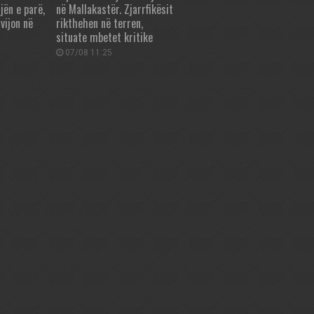
jën e parë,
në Mallakastër. Zjarrfikësit
vijon në
rikthehen në terren,
situate mbetet kritike
07/08 11:25