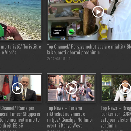
me turistë/ Turistët e
Top Channel/ Përgjysmohet sasia e mjaltit/ Bl
 e Vlorës
krizë, moti dëmtoi prodhimin
07/08 15:14
 Channel/ Rama për
Top News – Turizmi
Top News – Rreg
ancial Times: Shqipëria
rikthehet në shinat e
‘bunkerizon’ GJK
të në momentin më të
rritjes/ Gonxhja: Ndihmoi
safejournalists: 
ë drejt BE-së
eventi i Kanye West
vendimin