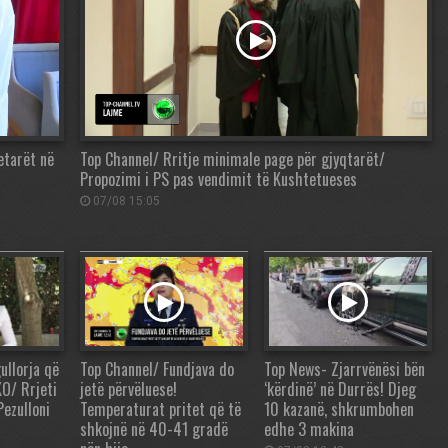
etarët në
Top Channel/ Rritje minimale page për gjyqtarët/
Propozimi i PS pas vendimit të Kushtetueses
07/08 15:05
ullorja që
Top Channel/ Fundjava do
Top News- Zjarrvënësi bën
KO/ Rrjeti
jetë përvëluese!
‘kërdinë’ në Durrës! Djeg
Pezulloni
Temperaturat pritet që të
10 kazanë, shkrumbohen
shkojnë në 40-41 gradë
edhe 3 makina