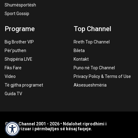
Shumësportësh
Sport Gossip
Programe
Top Channel
Big Brother VIP
Rreth Top Channel
Për’puthen
Bileta
Shqipëria LIVE
Kontakt
Fiks Fare
Puno në Top Channel
Video
Privacy Policy & Terms of Use
Të gjitha programet
Aksesueshmëria
Guida TV
© Top Channel 2001 - 2026 • Ndalohet riprodhimi i
paautorizuar i përmbajtjes së kësaj faqeje.
Accessibility