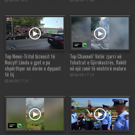
08/08 18:01
08/08 17:58
Top News-Tritol biznesit të
Top Channel/ Vatër zjarri në
Noizyt! Lënda u gjet e pa
fshatrat e Gjirokastrës, flakët
shpërthyer në derën e dyqanit
në një zonë të vështirë malore
të tij
08/08 17:19
08/08 17:21