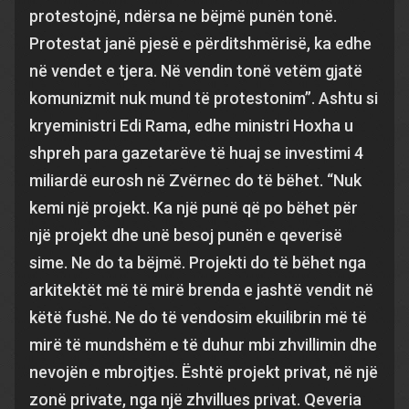
protestojnë, ndërsa ne bëjmë punën tonë.
Protestat janë pjesë e përditshmërisë, ka edhe
në vendet e tjera. Në vendin tonë vetëm gjatë
komunizmit nuk mund të protestonim”. Ashtu si
kryeministri Edi Rama, edhe ministri Hoxha u
shpreh para gazetarëve të huaj se investimi 4
miliardë eurosh në Zvërnec do të bëhet. “Nuk
kemi një projekt. Ka një punë që po bëhet për
një projekt dhe unë besoj punën e qeverisë
sime. Ne do ta bëjmë. Projekti do të bëhet nga
arkitektët më të mirë brenda e jashtë vendit në
këtë fushë. Ne do të vendosim ekuilibrin më të
mirë të mundshëm e të duhur mbi zhvillimin dhe
nevojën e mbrojtjes. Është projekt privat, në një
zonë private, nga një zhvillues privat. Qeveria