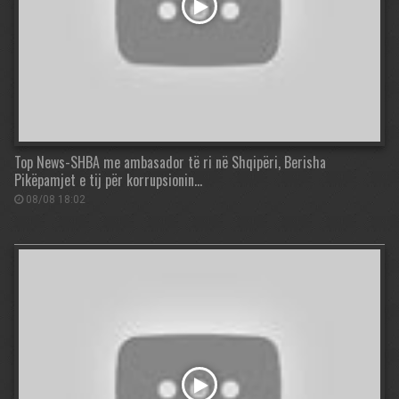
Top News-SHBA me ambasador të ri në Shqipëri, Berisha
Pikëpamjet e tij për korrupsionin…
08/08 18:02