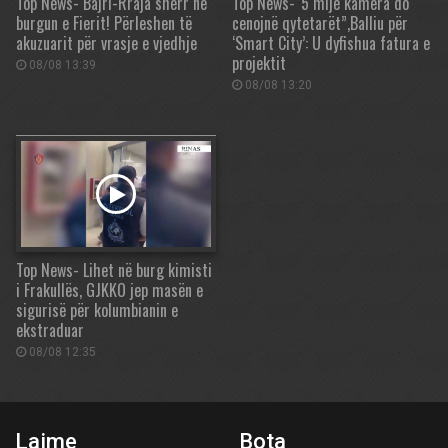
Top News- Bajri-Rraja sherr në
Top News-“5 mijë kamera do
burgun e Fierit! Përleshen të
cenojnë qytetarët”,Balliu për
akuzuarit për vrasje e vjedhje
‘Smart City’: U dyfishua fatura e
projektit
08/08 13:39
08/08 13:20
Top News- Lihet në burg kimisti
i Frakullës, GJKKO jep masën e
sigurisë për kolumbianin e
ekstraduar
08/08 12:35
Lajme
Bota