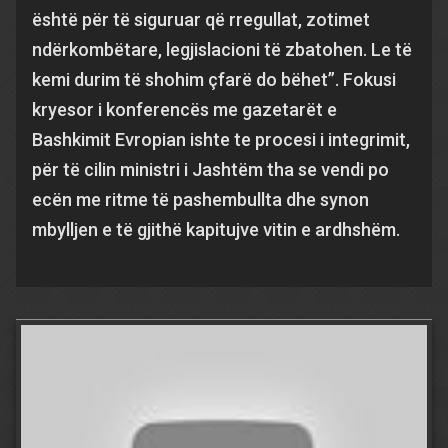
është për të siguruar që rregullat, zotimet
ndërkombëtare, legjislacioni të zbatohen. Le të
kemi durim të shohim çfarë do bëhet”. Fokusi
kryesor i konferencës me gazetarët e
Bashkimit Evropian ishte te procesi i integrimit,
për të cilin ministri i Jashtëm tha se vendi po
ecën me ritme të pashembullta dhe synon
mbylljen e të gjithë kapitujve vitin e ardhshëm.