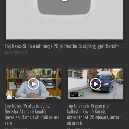
Top News-Si do e ndihmojë PD protestën Ja si përgjigjet Berisha
08/08 18:01
Top News-‘Protestë epike’,
Top Channel/ Vrasje me
Berisha Ata janë kundër
kallashnikov në Korçë,
qeverisë, Rama i shumëzon me
ekzekutohet 20-vjeçari, autori
zero
në arrati