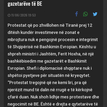
gazetarëve të BE
11/06/2026 19:53
Protestat që po zhvillohen në Tiranë prej 12
ditësh kundër investimeve në zonat e
mbrojtura nuk e pengojnë procesin e integrimit
të Shqipërisë në Bashkimin Evropian. Kështu u
shpreh ministri i Jashtëm, Ferit Hoxha, në një
bashkëbisedim me gazetarët e Bashkimit
Evropian. Shefi i diplomacisë shqiptare nuk i
shpëtoi pyetjeve për situatën në kryeqytet.
“Protestat tregojnë që ne kemi liri, pra që
njerëzit mund të dalin në rrugë e të kërkojnë
çfarë duan. Nuk shoh lidhje mes protestave dhe
negocimit në BE. Është e drejta e qytetarëve të