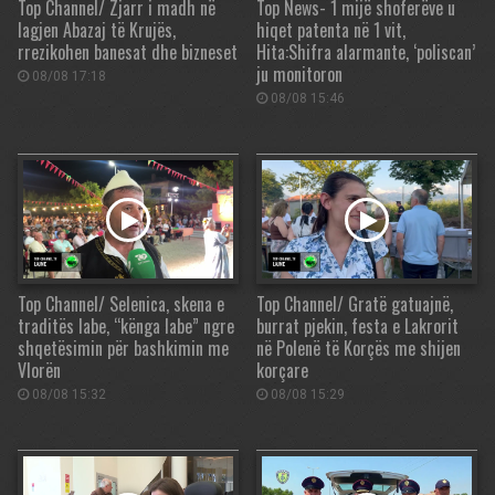
Top Channel/ Zjarr i madh në
Top News- 1 mijë shoferëve u
lagjen Abazaj të Krujës,
hiqet patenta në 1 vit,
rrezikohen banesat dhe bizneset
Hita:Shifra alarmante, ‘poliscan’
ju monitoron
08/08 17:18
08/08 15:46
Top Channel/ Selenica, skena e
Top Channel/ Gratë gatuajnë,
traditës labe, “kënga labe” ngre
burrat pjekin, festa e Lakrorit
shqetësimin për bashkimin me
në Polenë të Korçës me shijen
Vlorën
korçare
08/08 15:32
08/08 15:29