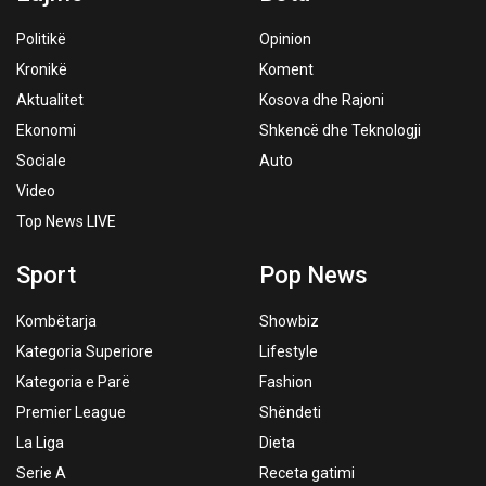
Politikë
Opinion
Kronikë
Koment
Aktualitet
Kosova dhe Rajoni
Ekonomi
Shkencë dhe Teknologji
Sociale
Auto
Video
Top News LIVE
Sport
Pop News
Kombëtarja
Showbiz
Kategoria Superiore
Lifestyle
Kategoria e Parë
Fashion
Premier League
Shëndeti
La Liga
Dieta
Serie A
Receta gatimi