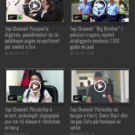
Top Channel/ Pasaporta
Top Channel/ “Big Brother” i
digjitale, punëdhënësit do të
policisë rrugore, mjetet
publikojnë pagën në njoftimet
inteligjente vendosin 1.100
për vendet e lira
gjoba në javë
08/08 15:21
08/08 15:20
Top Channel/ Përsëritja e
Top Channel/ Përleshje në
krimit, psikologët shpjegojnë
burgun e Fierit, Denis Bajri dhe
pse ish-të dënuarit rikthehen
Jurgen Zoto përfundojnë në
në burg
spital
08/08 15:15
08/08 15:14