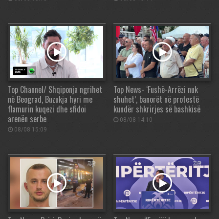
Top Channel/ Shqiponja ngrihet
Top News- ‘Fushë-Arrëzi nuk
në Beograd, Buzukja hyri me
shuhet’, banorët në protestë
flamurin kuqezi dhe sfidoi
kundër shkrirjes së bashkisë
arenën serbe
08/08 14:10
08/08 15:09