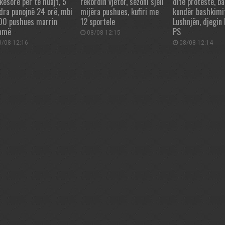
kësore për të huajt, 5
rekordin vjetor, sezoni sjell
ditë protestë, b
dra punojnë 24 orë, mbi
mijëra pushues, kufiri me
kundër bashkimi
00 pushues marrin
12 sportele
Lushnjën, djegin 
hmë
PS
08/08 12:15
/08 12:16
08/08 12:14