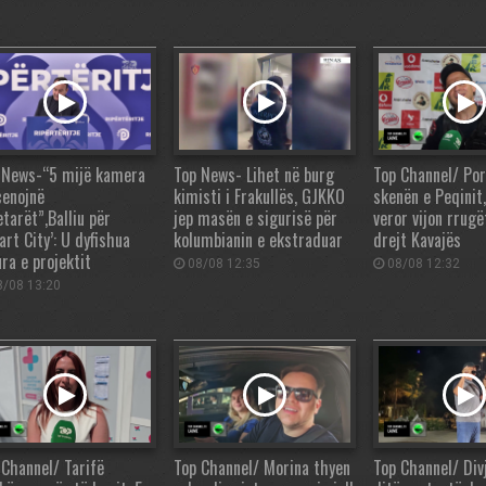
 News-“5 mijë kamera
Top News- Lihet në burg
Top Channel/ Por
cenojnë
kimisti i Frakullës, GJKKO
skenën e Peqinit
tarët”,Balliu për
jep masën e sigurisë për
veror vijon rrug
rt City’: U dyfishua
kolumbianin e ekstraduar
drejt Kavajës
ra e projektit
08/08 12:35
08/08 12:32
/08 13:20
 Channel/ Tarifë
Top Channel/ Morina thyen
Top Channel/ Div