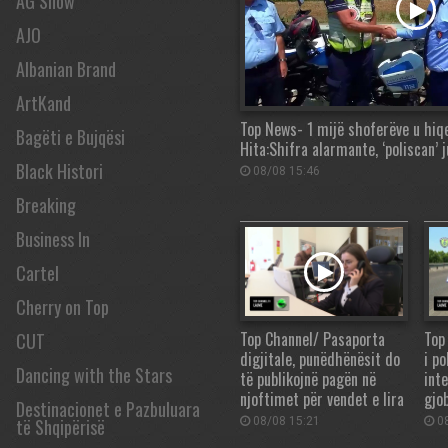
AG Show
AJO
Albanian Brand
ArtKand
Top News- 1 mijë shoferëve u hiqe
Bagëti e Bujqësi
Hita:Shifra alarmante, ‘poliscan’ 
Black Histori
08/08 15:46
Breaking
Business In
Cartel
Cherry on Top
Top Channel/ Pasaporta
Top
CUT
digjitale, punëdhënësit do
i po
Dancing with the Stars
të publikojnë pagën në
int
njoftimet për vendet e lira
gjo
Destinacionet e Pazbuluara
të Shqipërisë
08/08 15:21
08