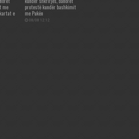
anorët
kundër shkrirjes, banorët
t me
protestë kundër bashkimit
kartat e
me Pukën
08/08 12:12