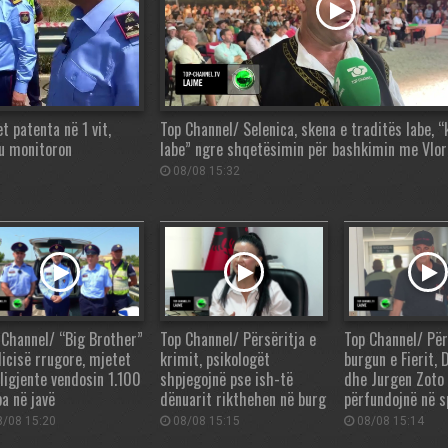
t patenta në 1 vit,
Top Channel/ Selenica, skena e traditës labe, 
ju monitoron
labe” ngre shqetësimin për bashkimin me Vlor
08/08 15:32
 Channel/ “Big Brother”
Top Channel/ Përsëritja e
Top Channel/ Për
licisë rrugore, mjetet
krimit, psikologët
burgun e Fierit, 
eligjente vendosin 1.100
shpjegojnë pse ish-të
dhe Jurgen Zoto
ba në javë
dënuarit rikthehen në burg
përfundojnë në s
/08 15:20
08/08 15:15
08/08 15:14