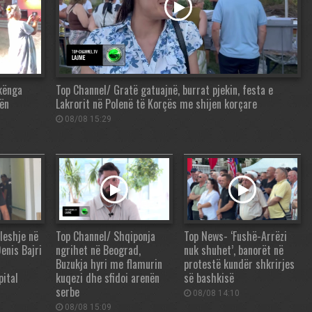
“kënga
Top Channel/ Gratë gatuajnë, burrat pjekin, festa e
ën
Lakrorit në Polenë të Korçës me shijen korçare
08/08 15:29
leshje në
Top Channel/ Shqiponja
Top News- ‘Fushë-Arrëzi
Denis Bajri
ngrihet në Beograd,
nuk shuhet’, banorët në
Buzukja hyri me flamurin
protestë kundër shkrirjes
pital
kuqezi dhe sfidoi arenën
së bashkisë
serbe
08/08 14:10
08/08 15:09