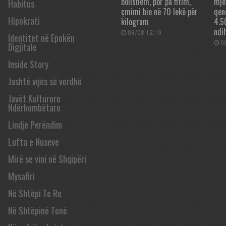
bollshëm, por pa fitim,
mje
Habitus
çmimi bie në 70 lekë për
qen
Hipokrati
kilogram
4.5
ndi
08/08 12:19
Identitet në Epokën
08
Digjitale
Inside Story
Jashtë vijës së verdhë
Javët Kulturore
Ndërkombëtare
Lindje Perëndim
Lufta e Nuseve
Mirë se vini në Shqipëri
Mysafiri
Në Shtëpi Te Re
Në Shtëpinë Tonë