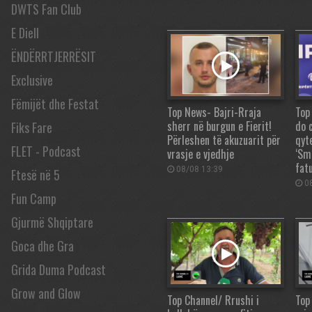
DWTS Fan Club
E Diell
ËNDËRRTJERRËSIT
Exclusive
Fëmijët dhe Festat
Top News- Bajri-Rraja
Top
sherr në burgun e Fierit!
do 
Fiks Fare
Përleshen të akuzuarit për
qyte
FLET - Podcast
vrasje e vjedhje
‘Sma
fatu
08/08 13:39
Ftesë në 5
08
Fun Camp
Gjurmë Shqiptare
Goca dhe Gra
Grida Duma Podcast
Grow and Glow
Top Channel/ Rrushi i
Top