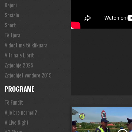
Rajoni
Sociale
Sport
Të tjera
Videot më të klikuara
Vitrina e Librit
Zgjedhje 2025
Zgjedhjet vendore 2019
PROGRAME
Të Fundit
A je bre normal?
A.Live.Night