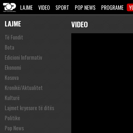
LAJME
VIDEO
SPORT
POP NEWS
PROGRAME
Y
LAJME
VIDEO
Të Fundit
Bota
Edicioni Informativ
Ekonomi
Kosova
Kronikë/Aktualitet
Kulturë
Lajmet kryesore të ditës
Politike
Pop News