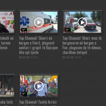
tokalli në
Top Channel/ Sherri në
Top Channel/ Sherr mes të
, turneu
burgun e Fierit, plagoset
burgosurve në burgun e
ëtimin
anëtari i grupit të Bajrajve
Fier, plagosen dy të dënuar,
dhe një tjetër
zbardhen detajet
08/08 12:27
08/08 12:21
jaka tetë
Top Channel/ Fushë Arrëzi