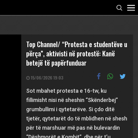
Top Channel/ “Protesta e studentëve u
përça”, aktivisti në protestë: Kanë
betejë të papërfunduar
15/06/2026 19:03
Sot mbahet protesta e 16-tw, ku
fillimisht nisi në sheshin “Skënderbej”
grumbullimi i qytetarëve. Si çdo ditë
tjetër, qytetarët do të mblidhen në shesh
për të marshuar më pas në bulevardin
“Dëshmorët e Kombit”, dhe për t’u