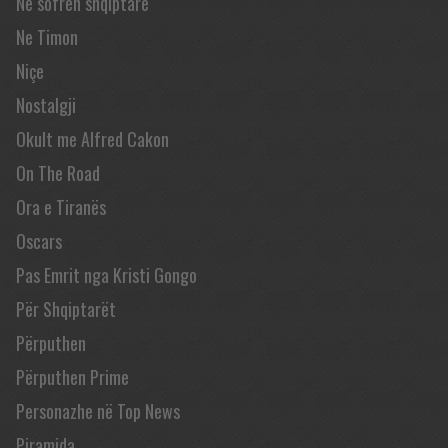
Në sofrën shqiptare
Ne Timon
Niçe
Nostalgji
Okult me Alfred Cakon
On The Road
Ora e Tiranës
Oscars
Pas Emrit nga Kristi Gongo
Për Shqiptarët
Përputhen
Përputhen Prime
Personazhe në Top News
Piramida