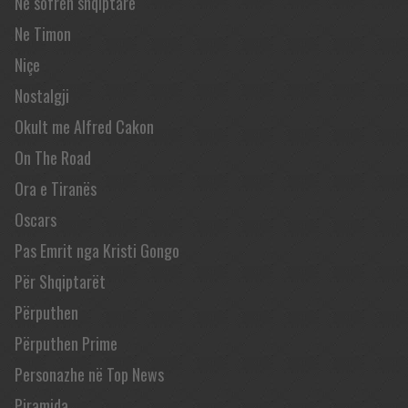
Në sofrën shqiptare
Ne Timon
Niçe
Nostalgji
Okult me Alfred Cakon
On The Road
Ora e Tiranës
Oscars
Pas Emrit nga Kristi Gongo
Për Shqiptarët
Përputhen
Përputhen Prime
Personazhe në Top News
Piramida