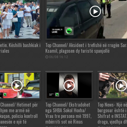
in. Këshilli bashkiak i
Top Channel/ Aksident i trefishë në rrugën Sa
riales
Ksamil, plagosen dy turistë spanjollë
06/08 16:12
 Channel/ Hetimet për
Top Channel/ Ekstradohet
Top News- Një në
dhjen me armë në
nga SHBA Sokol Hoxha/
burgosur është i 
kuqan, policia kontroll
Vrau tre persona më 1997,
Shifrat e INSTAT
banesën e një të
mbërriti sot në Rinas
droga, vjedhja d