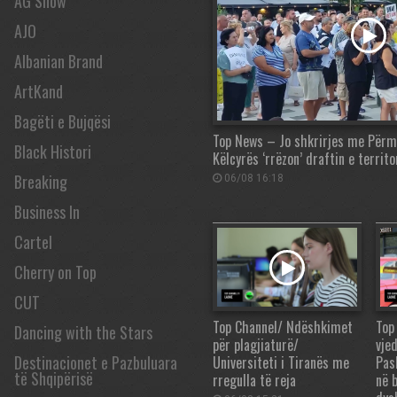
AG Show
AJO
Albanian Brand
ArtKand
Bagëti e Bujqësi
Top News – Jo shkrirjes me Përmet
Black Histori
Këlcyrës ‘rrëzon’ draftin e territo
Breaking
06/08 16:18
Business In
Cartel
Cherry on Top
CUT
Top Channel/ Ndëshkimet
Top
Dancing with the Stars
për plagjiaturë/
vje
Destinacionet e Pazbuluara
Universiteti i Tiranës me
Pas
të Shqipërisë
rregulla të reja
në 