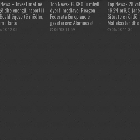
 News – Investimet në
Top News- GJKKO ‘u mbyll
Top News- 28 vat
ë dhe energji, raporti i
dyert’ mediave! Reagon
në 24 orë, 5 janë
 Boshllëqeve të mëdha,
Federata Europiane e
Situatë e rëndë 
im i lartë
gazetarëve: Alamuese!
Mallakastër dhe 
/08 12:05
06/08 11:59
06/08 11:30