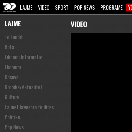
LAJME
VIDEO
SPORT
POP NEWS
PROGRAME
Y
LAJME
VIDEO
Të Fundit
Bota
Edicioni Informativ
Ekonomi
Kosova
Kronikë/Aktualitet
Kulturë
Lajmet kryesore të ditës
Politike
Pop News