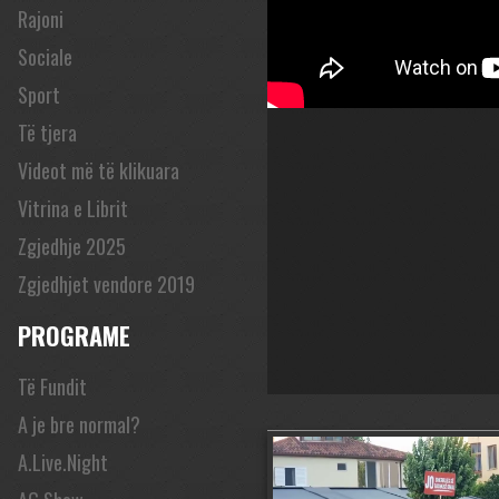
Rajoni
Sociale
Sport
Të tjera
Videot më të klikuara
Vitrina e Librit
Zgjedhje 2025
Zgjedhjet vendore 2019
PROGRAME
Të Fundit
A je bre normal?
A.Live.Night