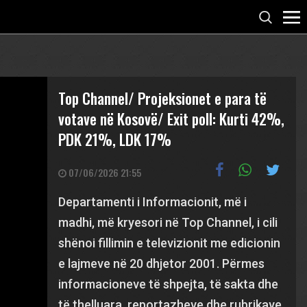
Top Channel/ Projeksionet e para të
votave në Kosovë/ Exit poll: Kurti 42%,
PDK 21%, LDK 17%
07/06/2026 21:55
Departamenti i Informacionit, më i
madhi, më kryesori në Top Channel, i cili
shënoi fillimin e televizionit me edicionin
e lajmeve në 20 dhjetor 2001. Përmes
informacioneve të shpejta, të sakta dhe
të thelluara, reportazheve dhe rubrikave