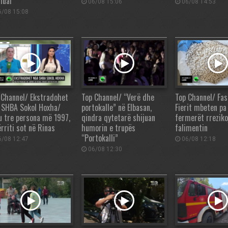
huar
06/08 15:06
06/08 14:53
/08 15:08
 Channel/ Ekstradohet
Top Channel/ “Verë dhe
Top Channel/ Fas
 SHBA Sokol Hoxha/
portokalle” në Elbasan,
Fierit mbeten pa
u tre persona më 1997,
qindra qytetarë shijuan
fermerët rreziko
rriti sot në Rinas
humorin e trupës
falimentin
“Portokalli”
/08 12:47
06/08 12:18
06/08 12:30