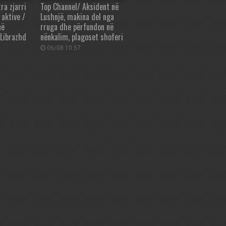
ra zjarri
Top Channel/ Aksident në
 aktive /
Lushnjë, makina del nga
në
rruga dhe përfundon në
Librazhd
nënkalim, plagoset shoferi
06/08 10:57