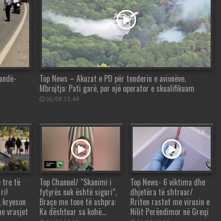
randë-
Top News – Akuzat e PD për tenderin e avionëve.
Mbrojtja: Pati garë, por një operator e skualifikuam
06/08 15:44
 tre të
Top Channel/ “Skanimi i
Top News- 6 viktima dhe
ri!
fytyrës nuk është siguri”,
dhjetëra të shtruar/
, kryeson
Braçe me tone të ashpra:
Rriten rastet me virusin e
he vrasjet
Ka dështuar sa kohë…
Nilit Perëndimor në Greqi