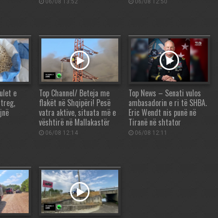
06/08 13:52
06/08 12:50
ulet e
Top Channel/ Beteja me
Top News – Senati vulos
 treg,
flakët në Shqipëri! Pesë
ambasadorin e ri të SHBA.
jnë
vatra aktive, situata më e
Eric Wendt nis punë në
vështirë në Mallakastër
Tiranë në shtator
06/08 12:14
06/08 12:11