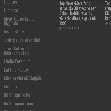
Habitus
Top News-Merr fund
Top
arratisja 30 vjeçare për
rrug
Hipokrati
Sokol Hoxhën, vrau dy
BB:
vëllezër dhe një grua në
kth
Identitet në Epokën
Digjitale
1997
06
06/08 12:07
Inside Story
Jashtë vijës së verdhë
Javët Kulturore
Ndërkombëtare
Lindje Perëndim
Lufta e Nuseve
Mirë se vini në Shqipëri
Mysafiri
Në Shtëpi Te Re
Në Shtëpinë Tonë