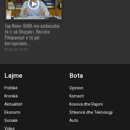
Top News-SHBA me ambasador
të ri në Shqipëri, Berisha
Pikëpamjet e tij për
korrupsionin…
08/08 18:02
Lajme
Bota
Politikë
Opinion
Kronikë
Koment
Aktualitet
Kosova dhe Rajoni
Ekonomi
Shkencë dhe Teknologji
Sociale
Auto
Video