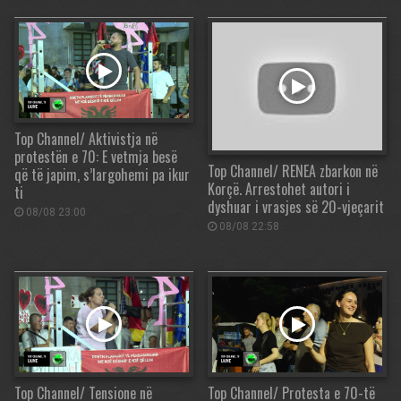
Top Channel/ Aktivistja në
protestën e 70: E vetmja besë
Top Channel/ RENEA zbarkon në
që të japim, s’largohemi pa ikur
Korçë. Arrestohet autori i
ti
dyshuar i vrasjes së 20-vjeçarit
08/08 23:00
08/08 22:58
Top Channel/ Tensione në
Top Channel/ Protesta e 70-të