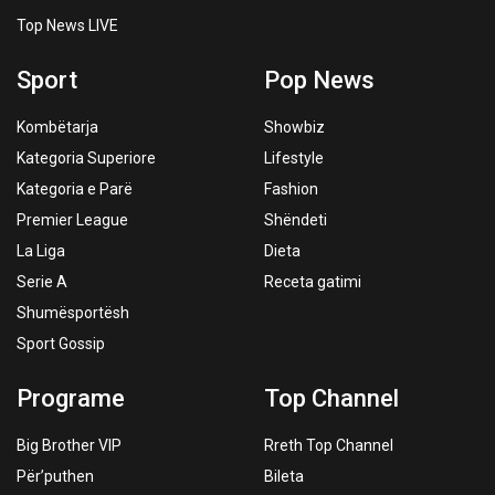
Top News LIVE
Sport
Pop News
Kombëtarja
Showbiz
Kategoria Superiore
Lifestyle
Kategoria e Parë
Fashion
Premier League
Shëndeti
La Liga
Dieta
Serie A
Receta gatimi
Shumësportësh
Sport Gossip
Programe
Top Channel
Big Brother VIP
Rreth Top Channel
Për’puthen
Bileta