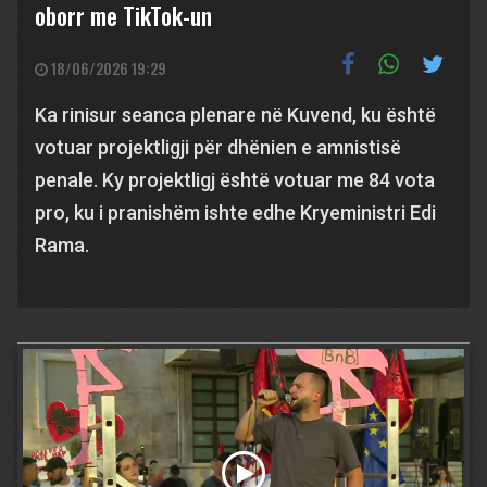
oborr me TikTok-un
18/06/2026 19:29
Ka rinisur seanca plenare në Kuvend, ku është
votuar projektligji për dhënien e amnistisë
penale. Ky projektligj është votuar me 84 vota
pro, ku i pranishëm ishte edhe Kryeministri Edi
Rama.