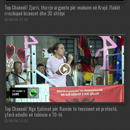
Top Channel/ Zjarri, thirrje urgjente për evakuim në Krujë. Flakët
rrezikojnë bizneset dhe 30 shtëpi
08/08 23:32
Top Channel/ Nga fjalimet për Ramën te tensionet në protestë,
çfarë ndodhi në tubimin e 70-të
08/08 23:02