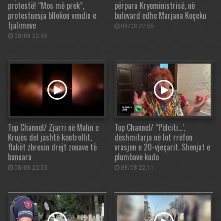
protestë! “Mos më prek”,
përpara Kryeministrisë, në
protestuesja bllokon vendin e
bulevard edhe Marjana Koçeku
fjalimeve
08/08 22:55
08/08 22:55
Top Channel/ Zjarri në Malin e
Top Channel/ “Pëlciti…’,
Krujës del jashtë kontrollit,
dëshmitarja në lot rrëfen
flakët zbresin drejt zonave të
vrasjen e 20-vjeçarit. Shenjat e
banuara
plumbave kudo
08/08 22:53
08/08 22:11