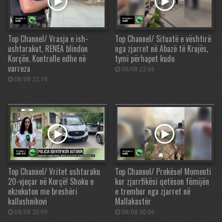
Top Channel/ Vrasja e ish-
Top Channel/ Situatë e vështirë
ushtarakut, RENEA blindon
nga zjarret në Abazë të Krujës,
Korçën. Kontrolle edhe në
tymi përhapet kudo
varreza
08/08 22:06
08/08 22:10
Top Channel/ Vritet ushtaraku
Top Channel/ Prekëse! Momenti
20-vjeçar në Korçë! Shoku e
kur zjarrfikësi qetëson fëmijën
ekzekuton me breshëri
e trembur nga zjarret në
kallashnikovi
Mallakastër
08/08 20:09
08/08 20:06