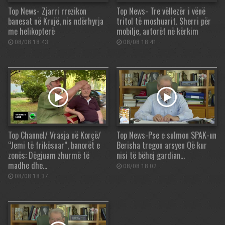
Top News- Zjarri rrezikon
Top News- Tre vëllezër i vënë
banesat në Krujë, nis ndërhyrja
tritol të moshuarit. Sherri për
me helikopterë
mobilje, autorët në kërkim
08/08 18:43
08/08 18:41
Top Channel/ Vrasja në Korçë/
Top News-Pse e sulmon SPAK-un
“Jemi të frikësuar”, banorët e
Berisha tregon arsyen Që kur
zonës: Dëgjuam zhurmë të
nisi të bëhej gardian…
madhe dhe…
08/08 18:02
08/08 18:37