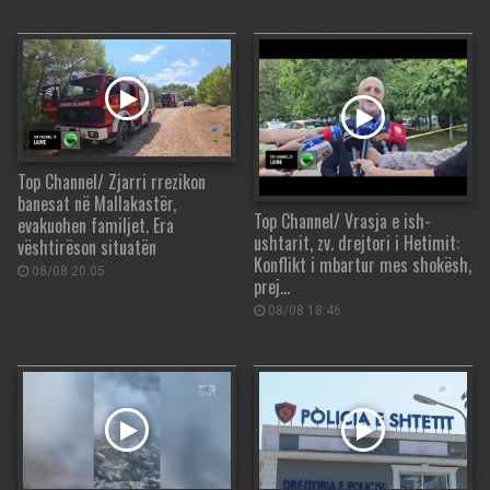
Top Channel/ Zjarri rrezikon
banesat në Mallakastër,
Top Channel/ Vrasja e ish-
evakuohen familjet. Era
ushtarit, zv. drejtori i Hetimit:
vështirëson situatën
Konflikt i mbartur mes shokësh,
08/08 20:05
prej…
08/08 18:46