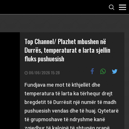
Top Channel/ Plazhet mbushen në
Durrës, temperaturat e larta sjellin
fluks pushuesish
06/06/2026 15:28
Fundjava me mot të kthjellët dhe
temperatura të larta ka tërhequr drejt
bregdetit të Durrësit një numër të madh
pushuesish vendas dhe të huaj. Qytetarë
të grupmoshave të ndryshme kanë
zgjedhur të kalojnë të shtunën pranë