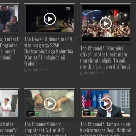
 ‘retreat’
Top News- U dënua me 14
 Pogradec.
vite burg nga SPAK.
Top Channel/ “Shqipëri
re, mund
Ekstradohet nga Kolumbia
etike”, protestuesit nisin
mblenë
‘Kimisti’ i kokainës në
marshimin nëpër Tiranë
Frakull
me thirrjen: Ju erdhi fundi
06/08 22:29
06/08 22:27
tituti i
Top Channel/Rekord,
Top Channel/ Harta e re në
ksionon”/
shqiptarët 5.4 mld €
Kushtetuese/ Boçi: Ndihmë