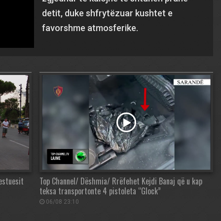
detit, duke shfrytëzuar kushtet e
favorshme atmosferike.
estuesit
Top Channel/ Dëshmia/ Rrëfehet Kejdi Banaj që u kap
teksa transportonte 4 pistoleta “Glock”
06/08 23:10