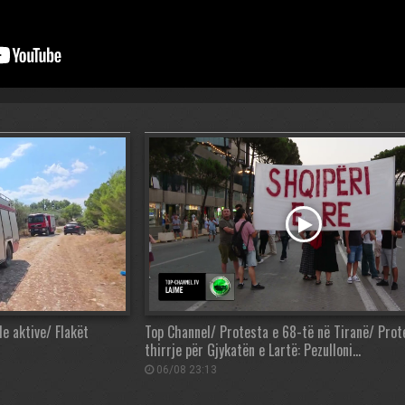
de aktive/ Flakët
Top Channel/ Protesta e 68-të në Tiranë/ Prot
thirrje për Gjykatën e Lartë: Pezulloni…
06/08 23:13