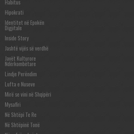
Habitus
Hipokrati
Identitet në Epokën
Digjitale
Inside Story
Jashtë vijës së verdhë
Javët Kulturore
Ndërkombëtare
Lindje Perëndim
Lufta e Nuseve
Mirë se vini në Shqipëri
Mysafiri
Në Shtëpi Te Re
Në Shtëpinë Tonë