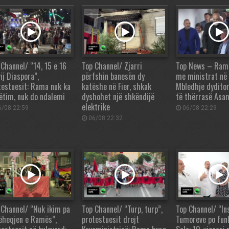
 Channel/ “14, 15 e 16
Top Channel/ Zjarri
Top News – Rama,
ij Diaspora”,
përfshin banesën dy
me ministrat në
testuesit: Rama nuk ka
katëshe në Fier, shkak
Mbledhje dydito
ëtim, nuk do ndalemi
dyshohet një shkëndijë
të thërrasë Asa
elektrike
/08 22:59
06/08 22:29
06/08 22:32
 Channel/ “Nuk ikim pa
Top Channel/ “Turp, turp”,
Top Channel/ “Ins
ëheqjen e Ramës”,
protestuesit drejt
Tumoreve po fun