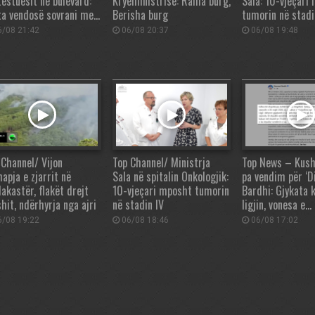
testuesit në bulevard:
Kryeministrisë: Rama burg,
Sala: 10-vjeçari
ta vendosë sovrani me…
Berisha burg
tumorin në stadi
/08 21:42
06/08 20:37
06/08 19:48
 Channel/ Vijon
Top Channel/ Ministrja
Top News – Kush
apja e zjarrit në
Sala në spitalin Onkologjik:
pa vendim për ‘Di
akastër, flakët drejt
10-vjeçari mposht tumorin
Bardhi: Gjykata 
hit, ndërhyrja nga ajri
në stadin IV
ligjin, vonesa e…
/08 19:22
06/08 18:46
06/08 17:02