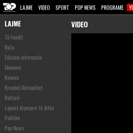
LAJME
VIDEO
SPORT
POP NEWS
PROGRAME
Y
LAJME
VIDEO
Të Fundit
Bota
Edicioni Informativ
Ekonomi
Kosova
Kronikë/Aktualitet
Kulturë
Lajmet kryesore të ditës
Politike
Pop News