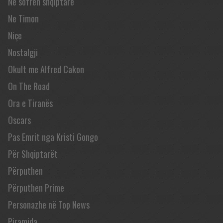
Në sofrën shqiptare
Ne Timon
Niçe
Nostalgji
Okult me Alfred Cakon
On The Road
Ora e Tiranës
Oscars
Pas Emrit nga Kristi Gongo
Për Shqiptarët
Përputhen
Përputhen Prime
Personazhe në Top News
Piramida