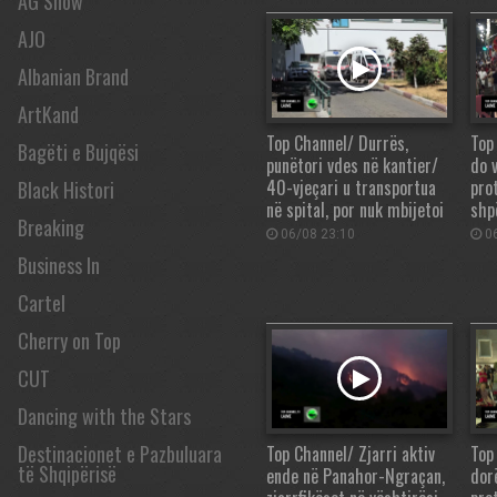
AG Show
AJO
Albanian Brand
ArtKand
Top Channel/ Durrës,
Top
Bagëti e Bujqësi
punëtori vdes në kantier/
do v
40-vjeçari u transportua
pro
Black Histori
në spital, por nuk mbijetoi
shp
Breaking
06/08 23:10
06
Business In
Cartel
Cherry on Top
CUT
Dancing with the Stars
Destinacionet e Pazbuluara
Top Channel/ Zjarri aktiv
Top
të Shqipërisë
ende në Panahor-Ngraçan,
dor