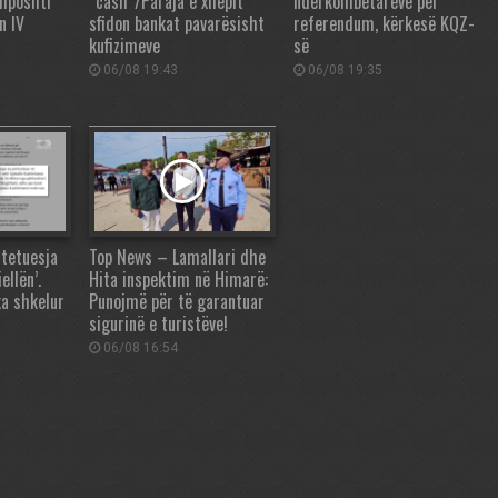
 mposhti
“cash”/Paraja e xhepit
ndërkombëtarëve për
n IV
sfidon bankat pavarësisht
referendum, kërkesë KQZ-
kufizimeve
së
06/08 19:43
06/08 19:35
tetuesja
Top News – Lamallari dhe
ellën’.
Hita inspektim në Himarë:
ka shkelur
Punojmë për të garantuar
sigurinë e turistëve!
06/08 16:54