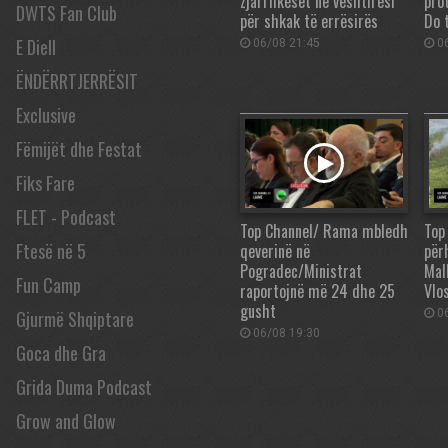
zjarrfikëset në vështirësi
pro
DWTS Fan Club
për shkak të errësirës
Do 
E Diell
06/08 21:45
06
ËNDËRRTJERRËSIT
Exclusive
Fëmijët dhe Festat
Fiks Fare
FLET - Podcast
Top Channel/ Rama mbledh
Top
Ftesë në 5
qeverinë në
përh
Pogradec/Ministrat
Mall
Fun Camp
raportojnë më 24 dhe 25
Vlos
gusht
06
Gjurmë Shqiptare
06/08 19:30
Goca dhe Gra
Grida Duma Podcast
Grow and Glow