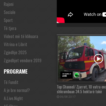
Rajoni
Sociale
Sport
Të tjera
Videot më të klikuara
Vitrina e Librit
Zgjedhje 2025
Zgjedhjet vendore 2019
PROGRAME
Të Fundit
Top Channel/ Zjarret, 10 vatra en
A je bre normal?
shkrumbuan 34.5 hektarë tokë
A.Live.Night
06/08 23:17