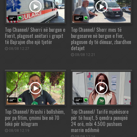
Top Channel/ Sherri në burgun e
Top Channel/ Sherr mes të
Fierit, plagoset anëtari i grupit
burgosurve në burgun e Fier,
të Bajrajve dhe një tjetër
plagosen dy të dënuar, zbardhen
detajet
08/08 12:27
08/08 12:21
Top Channel/ Rrushi i bollshëm,
Top Channel/ Tarifë mjekësore
por pa fitim, çmimi bie në 70
për të huajt, 5 qendra punojnë
lekë për kilogram
24 orë, mbi 4.500 pushues
marrin ndihmë
08/08 12:19
08/08 12:16