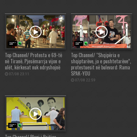
Top Channel/ Protesta e 69-të
Top Channel/ “Shqipëria e
në Tiranë. Pjesëmarrja vijon e
shqiptarëve, jo e pushtetarëve”,
ulët, kërkesat nuk ndryshojnë
protestuesit në bulevard: Rama
SPAK-YOU
07/08 23:11
07/08 22:59