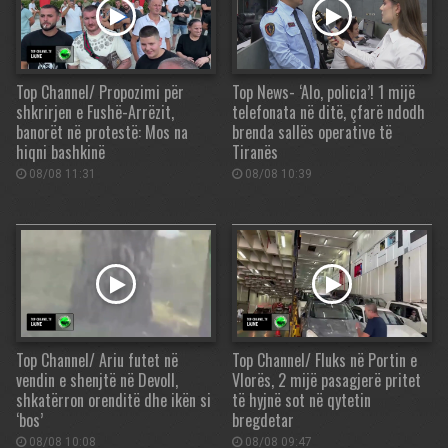
Top Channel/ Propozimi për
Top News- ‘Alo, policia’! 1 mijë
shkrirjen e Fushë-Arrëzit,
telefonata në ditë, çfarë ndodh
banorët në protestë: Mos na
brenda sallës operative të
hiqni bashkinë
Tiranës
08/08 11:31
08/08 10:39
Top Channel/ Ariu futet në
Top Channel/ Fluks në Portin e
vendin e shenjtë në Devoll,
Vlorës, 2 mijë pasagjerë pritet
shkatërron orenditë dhe ikën si
të hyjnë sot në qytetin
‘bos’
bregdetar
08/08 10:08
08/08 09:47