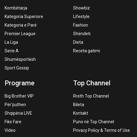
Kombëtarja
Showbiz
Kategoria Superiore
Lifestyle
Kategoria e Parë
Fashion
Premier League
Shëndeti
La Liga
Dieta
Serie A
Receta gatimi
Shumësportësh
Sport Gossip
Programe
Top Channel
Big Brother VIP
Rreth Top Channel
Për’puthen
Bileta
Shqipëria LIVE
Kontakt
Fiks Fare
Puno në Top Channel
Video
Privacy Policy & Terms of Use