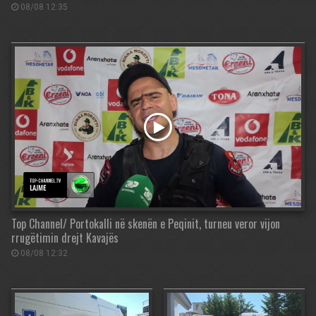
08/08 12:35
Top Channel/ Portokalli në skenën e Peqinit, turneu veror vijon
rrugëtimin drejt Kavajës
08/08 12:32