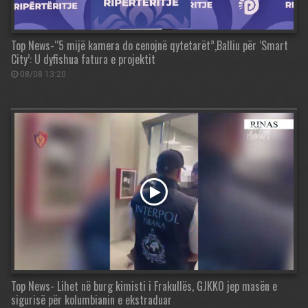
Top News-“5 mijë kamera do cenojnë qytetarët”,Balliu për ‘Smart
City’: U dyfishua fatura e projektit
08/08 13:20
Top News- Lihet në burg kimisti i Frakullës, GJKKO jep masën e
sigurisë për kolumbianin e ekstraduar