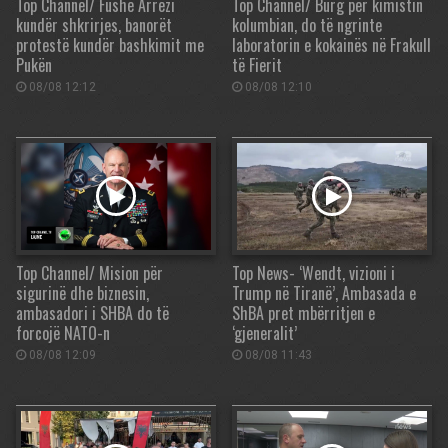
Top Channel/ Fushë Arrëzi
Top Channel/ Burg për kimistin
kundër shkrirjes, banorët
kolumbian, do të ngrinte
protestë kundër bashkimit me
laboratorin e kokainës në Frakull
Pukën
të Fierit
08/08 12:12
08/08 12:10
Top Channel/ Mision për
Top News- ‘Wendt, vizioni i
sigurinë dhe biznesin,
Trump në Tiranë’, Ambasada e
ambasadori i SHBA do të
ShBA pret mbërritjen e
forcojë NATO-n
‘gjeneralit’
08/08 12:09
08/08 11:43