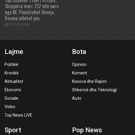
Top Channel/ Plani i Rritjes,
Shqipëria merr 212 mln euro
nga BE. Penalizohet Bosnja,
Kosova mbetet pas
07/08 22:56
Lajme
Bota
Politikë
Opinion
Kronikë
Koment
Aktualitet
Kosova dhe Rajoni
Ekonomi
Shkencë dhe Teknologji
Sociale
Auto
Video
Top News LIVE
Sport
Pop News