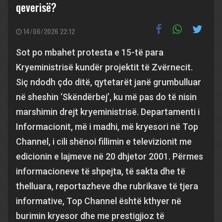
qeverisë?
14/06/2026 22:12
Sot po mbahet protesta e 15-të para
Kryeministrisë kundër projektit të Zvërnecit.
Siç ndodh çdo ditë, qytetarët janë grumbulluar
në sheshin ‘Skëndërbej’, ku më pas do të nisin
marshimin drejt kryeministrisë. Departamenti i
Informacionit, më i madhi, më kryesori në Top
Channel, i cili shënoi fillimin e televizionit me
edicionin e lajmeve në 20 dhjetor 2001. Përmes
informacioneve të shpejta, të sakta dhe të
thelluara, reportazheve dhe rubrikave të tjera
informative, Top Channel është kthyer në
burimin kryesor dhe me prestigjioz të