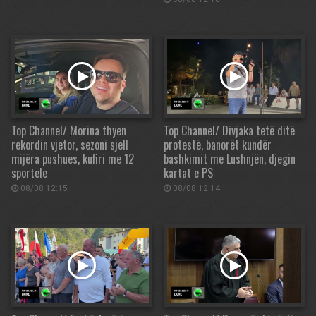
Top Channel/ Morina thyen
Top Channel/ Divjaka tetë ditë
rekordin vjetor, sezoni sjell
protestë, banorët kundër
mijëra pushues, kufiri me 12
bashkimit me Lushnjën, djegin
sportele
kartat e PS
08/08 12:15
08/08 12:14