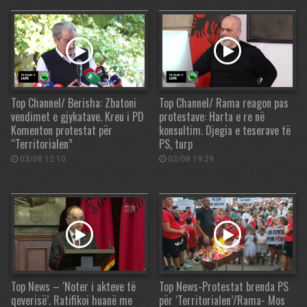
Top Channel/ Berisha: Zbatoni
Top Channel/ Rama reagon pas
vendimet e gjykatave. Kreu i PD
protestave: Harta e re në
Komenton protestat për
konsultim. Djegia e teserave të
“Territorialen”
PS, turp
03/08 12:10
02/08 19:29
Top News – ‘Noter i akteve të
Top News-Protestat brenda PS
qeverisë’. Ratifikoi huanë me
për ‘Territorialen’/Rama- Mos