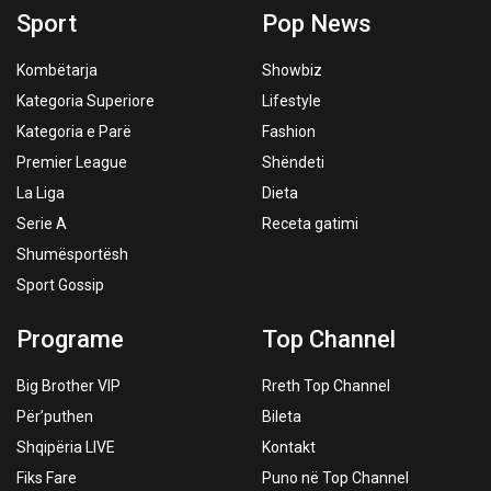
Sport
Pop News
Kombëtarja
Showbiz
Kategoria Superiore
Lifestyle
Kategoria e Parë
Fashion
Premier League
Shëndeti
La Liga
Dieta
Serie A
Receta gatimi
Shumësportësh
Sport Gossip
Programe
Top Channel
Big Brother VIP
Rreth Top Channel
Për’puthen
Bileta
Shqipëria LIVE
Kontakt
Fiks Fare
Puno në Top Channel