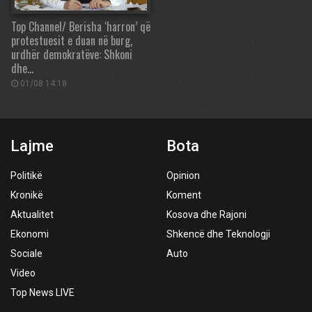
Top Channel/ Berisha ‘harron’ që
protestuesit e duan në burg,
urdhër demokratëve: Shkoni
dhe…
01/08 14:18
Lajme
Bota
Politikë
Opinion
Kronikë
Koment
Aktualitet
Kosova dhe Rajoni
Ekonomi
Shkencë dhe Teknologji
Sociale
Auto
Video
Top News LIVE