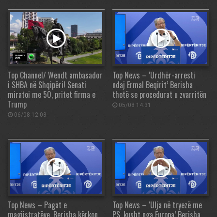
Top Channel/ Wendt ambasador
Top News – ‘Urdhër-arresti
i SHBA në Shqipëri! Senati
ndaj Ermal Beqirit’ Berisha
miratoi me 50, pritet firma e
thotë se procedurat u zvarritën
Trump
05/08 14:31
06/08 12:03
Top News – Pagat e
Top News – ‘Ulja në tryezë me
magjistratëve. Berisha kërkon
PS, kusht nga Europa’ Berisha,