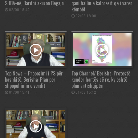
SHBA-në, Bardhi akuzon Begajn
qani hallin e kalorësit që i varen
këmbët
02/08 18:49
02/08 18:00
Top News – Propozimi i PS për
Top Channel/ Berisha: Protestë
bashkitë. Berisha: Plan për
kundër hartës së re, ky është
shpopullimin e vendit
plan antishqiptar
01/08 15:41
01/08 15:12