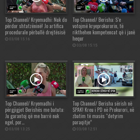
Top Channel/ Kryemadhi: Nuk do
Top Channel/ Berisha: S’e
përdor shtatzëninë! Jo artifica
votojmë kryeprokurorin, të
procedurale përballë drejtësisë
rikthehen kompetencat që i janë
hequr
03/08 15:16
03/08 15:15
Top Channel/ Kryemadhi i
Top Channel/ Berisha sërish në
përgjigjet Berishës me batuta:
SPAK! Kreu i PD në Prokurori, në
Ju garantoj që me barrë nuk
zbatim të masës “detyrim
ngel, por…
paraqitje”
03/08 13:25
03/08 12:51