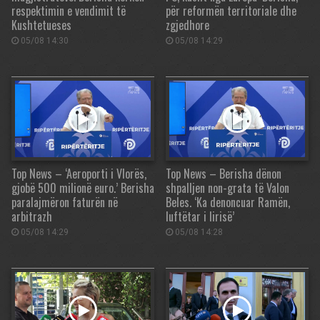
respektimin e vendimit të
për reformën territoriale dhe
Kushtetueses
zgjedhore
05/08 14:30
05/08 14:29
Top News – ‘Aeroporti i Vlorës,
Top News – Berisha dënon
gjobë 500 milionë euro.’ Berisha
shpalljen non-grata të Valon
paralajmëron faturën në
Beles. ‘Ka denoncuar Ramën,
arbitrazh
luftëtar i lirisë’
05/08 14:29
05/08 14:28