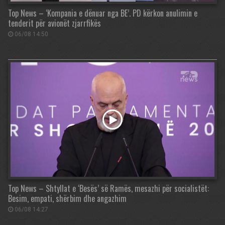
Top News – ‘Kompania e dënuar nga BE’. PD kërkon anulimin e
tenderit për avionët zjarrfikës
06/08 14:50
Top News – Shtyllat e ‘Besës’ së Ramës, mesazhi për socialistët:
Besim, empati, shërbim dhe angazhim
06/08 14:27