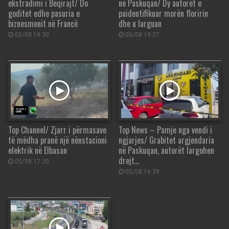
ekstradimi i Beqirajt/ Do
në Paskuqan/ Dy autorët e
goditet edhe pasuria e
paidentifikuar morën floririn
biznesmenit në Francë
dhe u larguan
05/08 19:30
05/08 19:27
Top Channel/ Zjarr i përmasave
Top News – Pamje nga vendi i
të mëdha pranë një nënstacioni
ngjarjes/ Grabitet argjendaria
elektrik në Elbasan
në Paskuqan, autorët largohen
drejt…
05/08 17:20
05/08 16:39