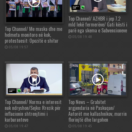
Top Channel/ AZHBR i jep 7.2
mld lekë fermerëve/ Gati kësti i
Top Channel/ Me maska dhe me
parë nga skema e Subvencioneve
helmeta monitoro në kok,
05/08 19:48
protestuesit: Opozitë e shitur
05/08 19:57
Top Channel/ Norma e interesit
Top News – Grabitet
nuk ndryshon/Sejko: Rrezik për
argjendaria në Paskuqan/
inflacionin shtrenjtimi i
Autorët me kallashnikov, marrin
karburanteve
florinjtë dhe largohen
05/08 19:47
05/08 19:45