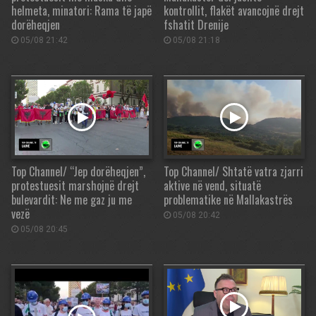
helmeta, minatori: Rama të japë
kontrollit, flakët avancojnë drejt
dorëheqjen
fshatit Drenije
05/08 21:42
05/08 21:18
Top Channel/ “Jep dorëheqjen”,
Top Channel/ Shtatë vatra zjarri
protestuesit marshojnë drejt
aktive në vend, situatë
bulevardit: Ne me gaz ju me
problematike në Mallakastrës
vezë
05/08 20:42
05/08 20:45