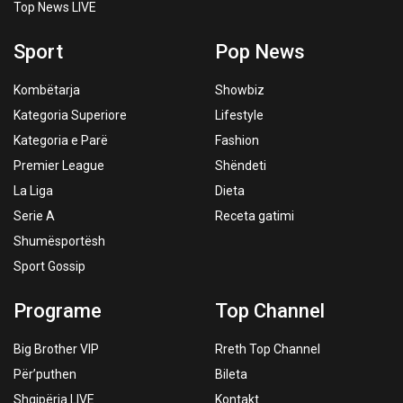
Top News LIVE
Sport
Pop News
Kombëtarja
Showbiz
Kategoria Superiore
Lifestyle
Kategoria e Parë
Fashion
Premier League
Shëndeti
La Liga
Dieta
Serie A
Receta gatimi
Shumësportësh
Sport Gossip
Programe
Top Channel
Big Brother VIP
Rreth Top Channel
Për’puthen
Bileta
Shqipëria LIVE
Kontakt