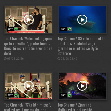
Top Channel/“Votën nuk e japim
Top Channel/ 83 vite në fund të
që të na vidhni”, protestuesit:
detit Jon/ Zbulohet anija
Rinia të marrë fatin e vendit në
gjermane e Luftës së Dytë
dorë
Botërore
05/08 22:56
05/08 22:49
Top Channel/ “S’ka kthim pas”,
Top Channel/ Zjarri në
protestuesit me maska dhe
Mallakastër del jashtë