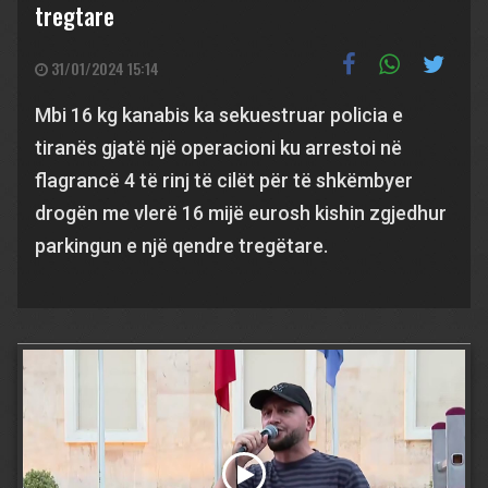
tregtare
31/01/2024 15:14
Mbi 16 kg kanabis ka sekuestruar policia e
tiranës gjatë një operacioni ku arrestoi në
flagrancë 4 të rinj të cilët për të shkëmbyer
drogën me vlerë 16 mijë eurosh kishin zgjedhur
parkingun e një qendre tregëtare.