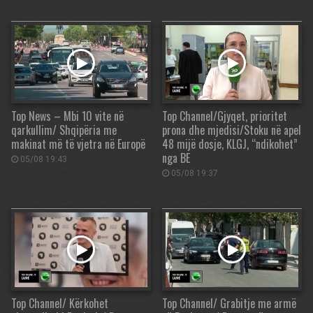
Top News – Mbi 10 vite në
Top Channel/Gjyqet, prioritet
qarkullim/ Shqipëria me
prona dhe mjedisi/Stoku në apel
makinat më të vjetra në Europë
48 mijë dosje, KLGJ, “ndikohet”
nga BE
05/08 19:43
05/08 19:37
Top Channel/ Kërkohet
Top Channel/ Grabitje me armë