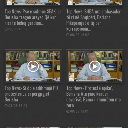
Top News-Pse e sulmon SPAK-un
Top News-SHBA me ambasador
Berisha tregon arsyen Që kur
të ri në Shqipëri, Berisha
nisi të bëhej gardian…
Pikëpamjet e tij për
korrupsionin…
08/08 18:02
08/08 18:02
Top News-Si do e ndihmojë PD
Top News-‘Protestë epike’,
protestën Ja si përgjigjet
Berisha Ata janë kundër
Berisha
qeverisë, Rama i shumëzon me
zero
08/08 18:01
08/08 18:01