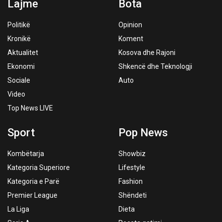
Lajme
Bota
Politikë
Opinion
Kronikë
Koment
Aktualitet
Kosova dhe Rajoni
Ekonomi
Shkencë dhe Teknologji
Sociale
Auto
Video
Top News LIVE
Sport
Pop News
Kombëtarja
Showbiz
Kategoria Superiore
Lifestyle
Kategoria e Parë
Fashion
Premier League
Shëndeti
La Liga
Dieta