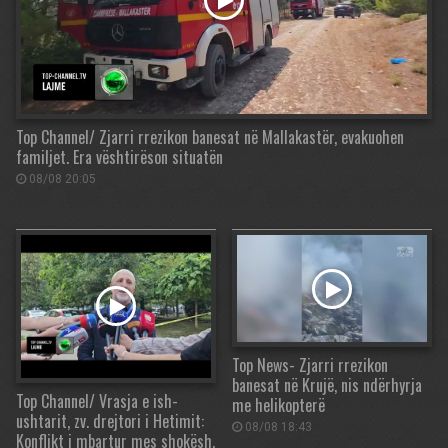
Top Channel/ Zjarri rrezikon banesat në Mallakastër, evakuohen
familjet. Era vështirëson situatën
08/08 20:05
Top News- Zjarri rrezikon
banesat në Krujë, nis ndërhyrja
Top Channel/ Vrasja e ish-
me helikopterë
ushtarit, zv. drejtori i Hetimit:
08/08 18:43
Konflikt i mbartur mes shokësh,