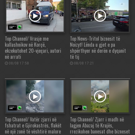
Top Channel/ Vrasje me
Top News-Tritol biznesit të
kallashnikov në Korçë,
Noizyt! Lënda u gjet e pa
ekzekutohet 20-vjeçari, autori
shpërthyer në derën e dyqanit
në arrati
të tij
08/08 17:58
08/08 17:21
Top Channel/ Vatër zjarri në
Top Channel/ Zjarr i madh në
fshatrat e Gjirokastrës, flakët
lagjen Abazaj të Krujës,
në një zonë të vështirë malore
rrezikohen banesat dhe bizneset