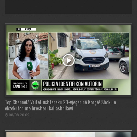
Top Channel/ Vritet ushtaraku 20-vjeçar në Korçë! Shoku e
ekzekuton me breshëri kallashnikovi
08/08 20:09