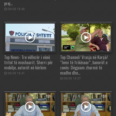
prej…
08/08 18:46
Top News- Tre vëllezër i vënë
Top Channel/ Vrasja në Korçë/
tritol të moshuarit. Sherri për
“Jemi të frikësuar”, banorët e
mobilje, autorët në kërkim
zonës: Dëgjuam zhurmë të
madhe dhe…
08/08 18:41
08/08 18:37