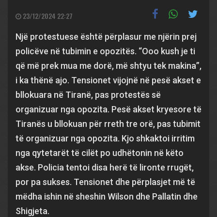
23/12/2024 22:27
Një protestuese është përplasur me njërin prej
policëve në tubimin e opozitës. “Ooo kush je ti
që më prek mua me dorë, më shtyu tek makina”,
i ka thënë ajo. Tensionet vijojnë në pesë akset e
bllokuara në Tiranë, pas protestës së
organizuar nga opozita. Pesë akset kryesore të
Tiranës u bllokuan për rreth tre orë, pas tubimit
të organizuar nga opozita. Kjo shkaktoi irritim
nga qytetarët të cilët po udhëtonin në këto
akse. Policia tentoi disa herë të lironte rrugët,
por pa sukses. Tensionet dhe përplasjet më të
mëdha ishin në sheshin Wilson dhe Pallatin dhe
Shigjeta.