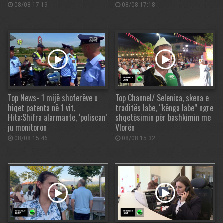
08/08 17:19
08/08 17:18
Top News- 1 mijë shoferëve u
Top Channel/ Selenica, skena e
hiqet patenta në 1 vit,
traditës labe, “kënga labe” ngre
Hita:Shifra alarmante, ‘poliscan’
shqetësimin për bashkimin me
ju monitoron
Vlorën
08/08 15:46
08/08 15:32