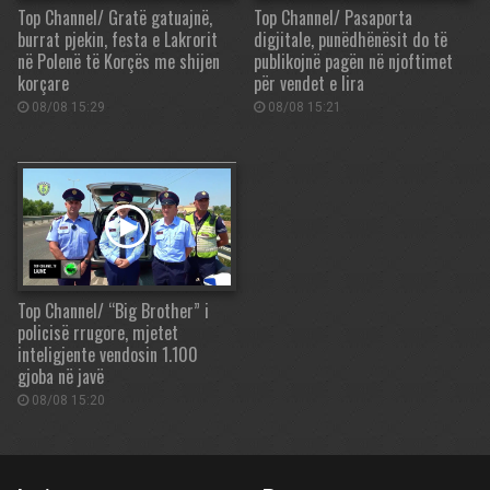
Top Channel/ Gratë gatuajnë,
Top Channel/ Pasaporta
burrat pjekin, festa e Lakrorit
digjitale, punëdhënësit do të
në Polenë të Korçës me shijen
publikojnë pagën në njoftimet
korçare
për vendet e lira
08/08 15:29
08/08 15:21
Top Channel/ “Big Brother” i
policisë rrugore, mjetet
inteligjente vendosin 1.100
gjoba në javë
08/08 15:20