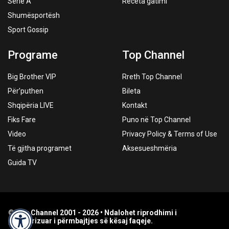
Serie A
Receta gatimi
Shumësportësh
Sport Gossip
Programe
Top Channel
Big Brother VIP
Rreth Top Channel
Për’puthen
Bileta
Shqipëria LIVE
Kontakt
Fiks Fare
Puno në Top Channel
Video
Privacy Policy & Terms of Use
Të gjitha programet
Aksesueshmëria
Guida TV
© Top Channel 2001 - 2026 • Ndalohet riprodhimi i
paautorizuar i përmbajtjes së kësaj faqeje.