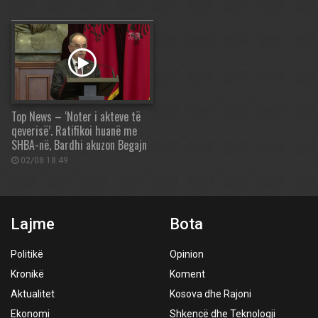
Top News – ‘Noter i akteve të
qeverisë’. Ratifikoi huanë me
SHBA-në, Bardhi akuzon Begajn
02/08 18:49
Lajme
Bota
Politikë
Opinion
Kronikë
Koment
Aktualitet
Kosova dhe Rajoni
Ekonomi
Shkencë dhe Teknologji