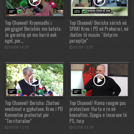
Top Channel/ Kryemadhi i
Top Channel/ Berisha sërish në
përgjigjet Berishës me batuta:
SPAK! Kreu i PD në Prokurori, në
Ju garantoj që me barrë nuk
zbatim të masës “detyrim
ngel, por…
paraqitje”
03/08 13:25
03/08 12:51
Top Channel/ Berisha: Zbatoni
Top Channel/ Rama reagon pas
vendimet e gjykatave. Kreu i PD
protestave: Harta e re në
Komenton protestat për
konsultim. Djegia e teserave të
“Territorialen”
PS, turp
03/08 12:10
02/08 19:29