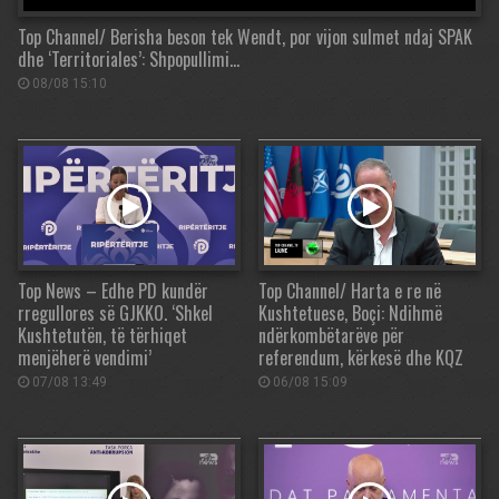
Top Channel/ Berisha beson tek Wendt, por vijon sulmet ndaj SPAK
dhe ‘Territoriales’: Shpopullimi…
08/08 15:10
Top News – Edhe PD kundër
Top Channel/ Harta e re në
rregullores së GJKKO. ‘Shkel
Kushtetuese, Boçi: Ndihmë
Kushtetutën, të tërhiqet
ndërkombëtarëve për
menjëherë vendimi’
referendum, kërkesë dhe KQZ
07/08 13:49
06/08 15:09