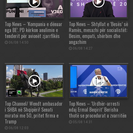
Top News – ‘Kompania e dënuar
Top News – Shtyllat e ‘Besës’ së
nga BE’. PD kërkon anulimin e
Ramës, mesazhi për socialistët:
tenderit për avionët zjarrfikës
Besim, empati, shërbim dhe
angazhim
06/08 14:50
06/08 14:27
Top Channel/ Wendt ambasador
Top News – ‘Urdhër-arresti
i SHBA në Shqipëri! Senati
ndaj Ermal Beqirit’ Berisha
miratoi me 50, pritet firma e
thotë se procedurat u zvarritën
Trump
05/08 14:31
06/08 12:03