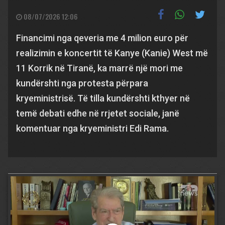
08/07/2026 12:06
Financimi nga qeveria me 4 milion euro për
realizimin e koncertit të Kanye (Kanie) West më
11 Korrik në Tiranë, ka marrë një mori me
kundërshti nga protesta përpara
kryeministrisë. Të tilla kundërshti kthyer në
temë debati edhe në rrjetet sociale, janë
komentuar nga kryeministri Edi Rama.