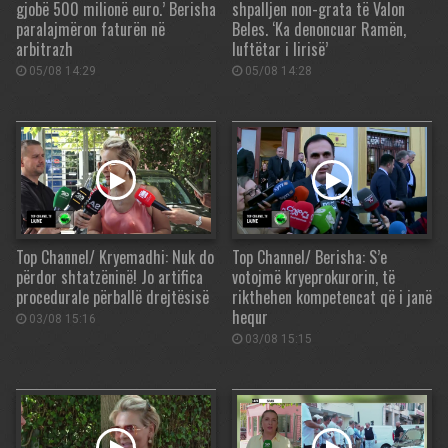
gjobë 500 milionë euro.’ Berisha
shpalljen non-grata të Valon
paralajmëron faturën në
Beles. ‘Ka denoncuar Ramën,
arbitrazh
luftëtar i lirisë’
05/08 14:29
05/08 14:28
Top Channel/ Kryemadhi: Nuk do
Top Channel/ Berisha: S’e
përdor shtatzëninë! Jo artifica
votojmë kryeprokurorin, të
procedurale përballë drejtësisë
rikthehen kompetencat që i janë
hequr
03/08 15:16
03/08 15:15