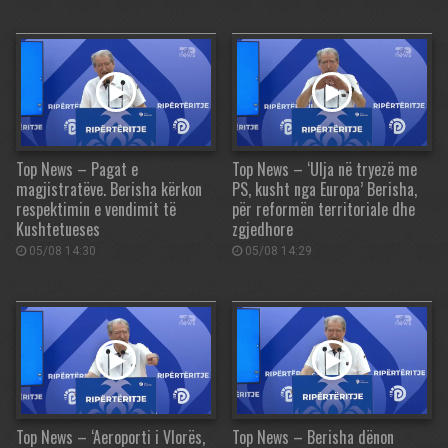
Top News – Pagat e
Top News – ‘Ulja në tryezë me
magjistratëve. Berisha kërkon
PS, kusht nga Europa’ Berisha,
respektimin e vendimit të
për reformën territoriale dhe
Kushtetueses
zgjedhore
05/08 14:30
05/08 14:29
Top News – ‘Aeroporti i Vlorës,
Top News – Berisha dënon