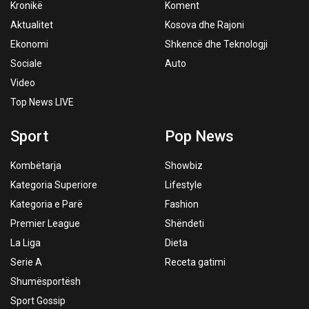
Kronikë
Koment
Aktualitet
Kosova dhe Rajoni
Ekonomi
Shkencë dhe Teknologji
Sociale
Auto
Video
Top News LIVE
Sport
Pop News
Kombëtarja
Showbiz
Kategoria Superiore
Lifestyle
Kategoria e Parë
Fashion
Premier League
Shëndeti
La Liga
Dieta
Serie A
Receta gatimi
Shumësportësh
Sport Gossip