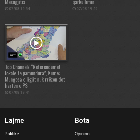
Mesogjitis
qarkullimin
07/08 19:54
07/08 19:49
Top Channel/ “Referendumet
lokale të pamundura”, Kume:
Mungesa e ligjit nuk rrëzon dot
hartën e PS
07/08 19:41
Lajme
Bota
Politikë
Opinion