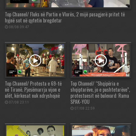
Top Channel/ Fluks në Portin e Vlorës, 2 mijë pasagjerë pritet të
hyjnë sot në qytetin bregdetar
08/08 09:47
Top Channel/ Protesta e 69-të
Top Channel/ “Shqipëria e
në Tiranë. Pjesëmarrja vijon e
shqiptarëve, jo e pushtetarëve”,
ulët, kërkesat nuk ndryshojnë
protestuesit në bulevard: Rama
SPAK-YOU
07/08 23:11
07/08 22:59