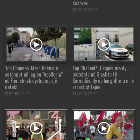
Kosovës
07/08 22:23
Top Channel/ Merr flakë një
Top Channel/ U kapën me dy
automjet në lagjen “Apollonia”
pistoleta në Gjashtë të
në Fier, shkak dyshohet një
Sarandës, dy në burg dhe tre në
defekt
arrest shtëpie
07/08 22:21
07/08 22:20