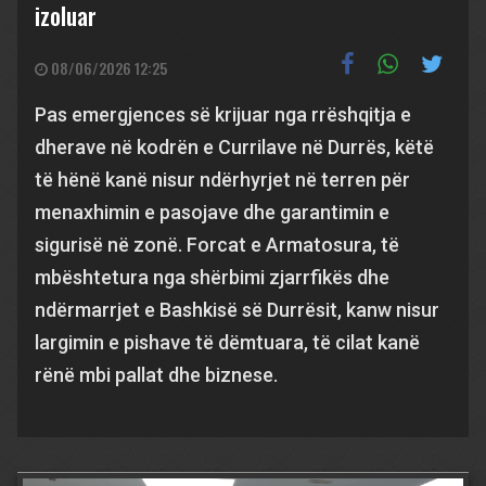
izoluar
08/06/2026 12:25
Pas emergjences së krijuar nga rrëshqitja e
dherave në kodrën e Currilave në Durrës, këtë
të hënë kanë nisur ndërhyrjet në terren për
menaxhimin e pasojave dhe garantimin e
sigurisë në zonë. Forcat e Armatosura, të
mbështetura nga shërbimi zjarrfikës dhe
ndërmarrjet e Bashkisë së Durrësit, kanw nisur
largimin e pishave të dëmtuara, të cilat kanë
rënë mbi pallat dhe biznese.