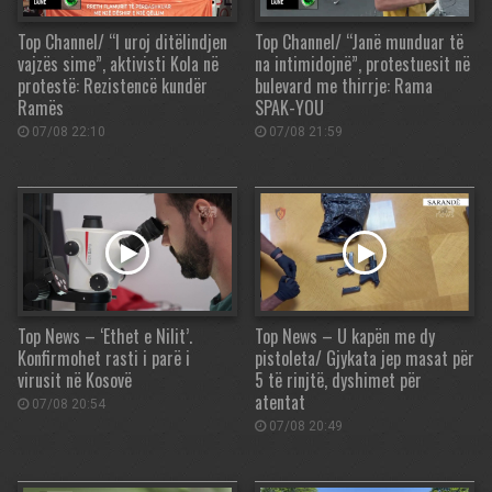
Top Channel/ “I uroj ditëlindjen
Top Channel/ “Janë munduar të
vajzës sime”, aktivisti Kola në
na intimidojnë”, protestuesit në
protestë: Rezistencë kundër
bulevard me thirrje: Rama
Ramës
SPAK-YOU
07/08 22:10
07/08 21:59
Top News – ‘Ethet e Nilit’.
Top News – U kapën me dy
Konfirmohet rasti i parë i
pistoleta/ Gjykata jep masat për
virusit në Kosovë
5 të rinjtë, dyshimet për
atentat
07/08 20:54
07/08 20:49