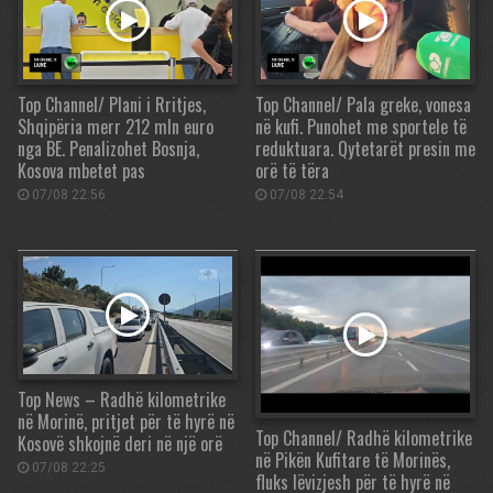
Top Channel/ Plani i Rritjes,
Top Channel/ Pala greke, vonesa
Shqipëria merr 212 mln euro
në kufi. Punohet me sportele të
nga BE. Penalizohet Bosnja,
reduktuara. Qytetarët presin me
Kosova mbetet pas
orë të tëra
07/08 22:56
07/08 22:54
Top News – Radhë kilometrike
në Morinë, pritjet për të hyrë në
Top Channel/ Radhë kilometrike
Kosovë shkojnë deri në një orë
në Pikën Kufitare të Morinës,
07/08 22:25
fluks lëvizjesh për të hyrë në