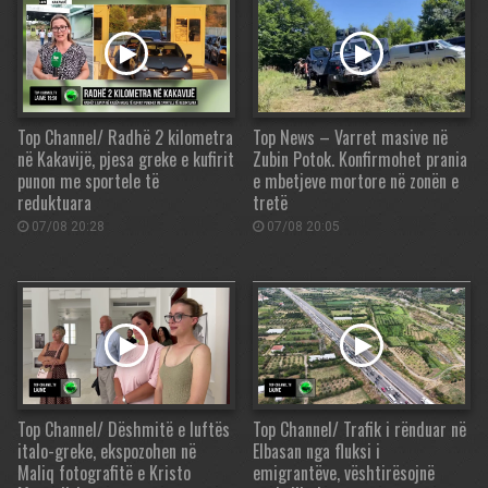
Top Channel/ Radhë 2 kilometra
Top News – Varret masive në
në Kakavijë, pjesa greke e kufirit
Zubin Potok. Konfirmohet prania
punon me sportele të
e mbetjeve mortore në zonën e
reduktuara
tretë
07/08 20:28
07/08 20:05
Top Channel/ Dëshmitë e luftës
Top Channel/ Trafik i rënduar në
italo-greke, ekspozohen në
Elbasan nga fluksi i
Maliq fotografitë e Kristo
emigrantëve, vështirësojnë