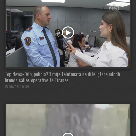
Top News- ‘Alo, policia’! 1 mijë telefonata në ditë, çfarë ndodh
brenda sallës operative të Tiranës
08/08 10:39