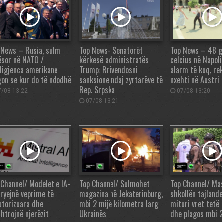
 News – Rusia, sulm
Top News- Senatorët
Top News – 48 
ësor në NATO /
kërkesë administratës
celcius në Napoli 
eligjenca amerikane
Trump: Rrivendosni
alarm të kuq, re
gon se kur do të ndodhë
sanksione ndaj zyrtarëve të
nxehti në Austri
Rep. Srpska
/08 13:22
07/08 13:20
07/08 13:21
 Channel/ Modelet e IA-
Top Channel/ Sulmohet
Top Channel/ Ma
kryejnë veprime të
magazina në Jekaterinburg,
shkollën tajlande
utorizuara dhe
mbi 2 mijë kilometra larg
mituri vret tetë
htrojnë njerëzit
Ukrainës
dhe plagos mbi 2