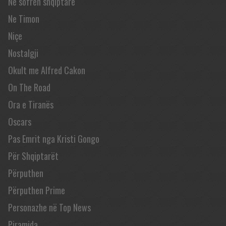
Në sofrën shqiptare
Ne Timon
Niçe
Nostalgji
Okult me Alfred Cakon
On The Road
Ora e Tiranës
Oscars
Pas Emrit nga Kristi Gongo
Për Shqiptarët
Përputhen
Përputhen Prime
Personazhe në Top News
Piramida