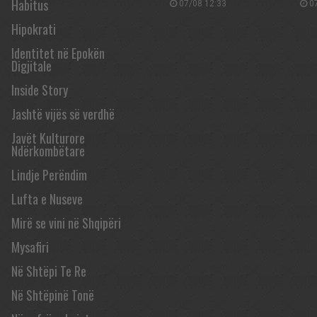
Habitus
07/08 12:33
07
Hipokrati
Identitet në Epokën
Digjitale
Inside Story
Jashtë vijës së verdhë
Javët Kulturore
Ndërkombëtare
Lindje Perëndim
Lufta e Nuseve
Mirë se vini në Shqipëri
Mysafiri
Në Shtëpi Te Re
Në Shtëpinë Tonë