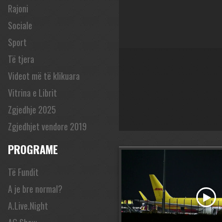
Rajoni
Sociale
Sport
Të tjera
Videot më të klikuara
Vitrina e Librit
Zgjedhje 2025
Zgjedhjet vendore 2019
PROGRAME
Të Fundit
A je bre normal?
A.Live.Night