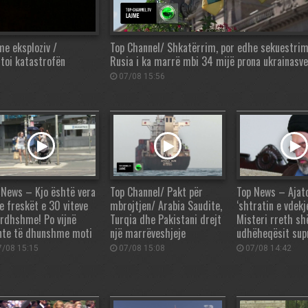
e eksploziv /
Top Channel/ Shkatërrim, por edhe sekuestrim
itoi katastrofën
Rusia i ka marrë mbi 34 mijë prona ukrainasve
07/08 15:56
 News – Kjo është vera
Top Channel/ Pakt për
Top News – Ajato
e freskët e 30 viteve
mbrojtjen/ Arabia Saudite,
‘shtratin e vdekj
ardhshme! Po vijnë
Turqia dhe Pakistani drejt
Misteri rreth sh
nte të dhunshme moti
një marrëveshjeje
udhëheqësit su
/08 15:15
07/08 15:08
07/08 14:42