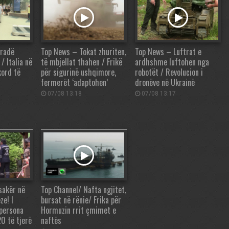
gradë
Top News – Tokat zhuriten,
Top News – Luftrat e
/ Italia në
të mbjellat thahen / Frikë
ardhshme luftohen nga
kord të
për sigurinë ushqimore,
robotët / Revolucion i
fermerët ‘adaptohen’
dronëve në Ukrainë
07/08 13:18
07/08 13:17
sakër në
Top Channel/ Nafta ngjitet,
ze! I
bursat në rënie/ Frika për
 persona
Hormuzin rrit çmimet e
0 të tjerë
naftës