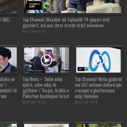
! BBC:
Top Channel/ Masakër në Tajlandë! 14-vjeçari vret
gjyshërit, më pas zbraz armën drejt mësuesve
07/08 15:55
llahu në
Top News – ‘Sulm ndaj
Top Channel/ Meta gjobitet
es’ /
njërit, sulm ndaj të
me 567 milionë dollarë për
ëndetit të
gjithëve’ / Turqia, Arabia e
rreziqet e platformave
prem
Pakistani bashkojnë forcat
ndaj fëmijëve
07/08 14:42
07/08 14:15