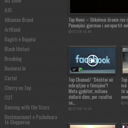
AG Show
AJO
Albanian Brand
Top News – Shkelmoi dronin rus m
Punonjësi gjerman i aeroportit ev
ArtKand
07/08 16:40
Bagëti e Bujqësi
Black Histori
Breaking
Business In
Cartel
Top Channel/ “Dështoi në
Top
mbrojtjen e fëmijëve”!
më 
Cherry on Top
Meta gjobitet, miliona
të 
dollarë dëm, por rezultoi
eve
CUT
se…
07
Dancing with the Stars
07/08 15:54
Destinacionet e Pazbuluara
të Shqipërisë