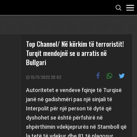
Top Channel/ Në kërkim të terroristit!
Turqit mendojnë se u arratis në
Bullgari
15/11/2022 20:02
Autoritetet e vendeve fqinje të Turqisë
janë në gadishmëri pas një sinjali të
Interpolit për një person të dytë që
dyshohet se është përfshirë në
shpërthimin vdekjeprurës në Stamboll që
la tetë të vdekur dhe 81 të plagosur.