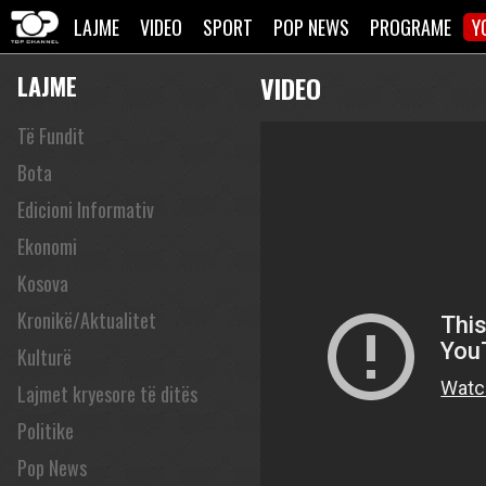
LAJME
VIDEO
SPORT
POP NEWS
PROGRAME
Y
LAJME
VIDEO
Të Fundit
Bota
Edicioni Informativ
Ekonomi
Kosova
Kronikë/Aktualitet
Kulturë
Lajmet kryesore të ditës
Politike
Pop News