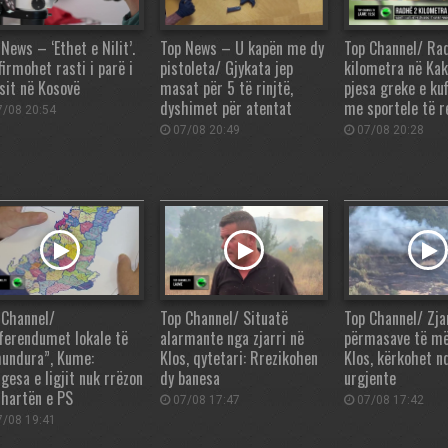
News – ‘Ethet e Nilit’.
Top News – U kapën me dy
Top Channel/ Ra
firmohet rasti i parë i
pistoleta/ Gjykata jep
kilometra në Kak
usit në Kosovë
masat për 5 të rinjtë,
pjesa greke e kuf
dyshimet për atentat
me sportele të 
/08 20:54
07/08 20:49
07/08 20:28
 Channel/
Top Channel/ Situatë
Top Channel/ Zjar
ferendumet lokale të
alarmante nga zjarri në
përmasave të m
undura”, Kume:
Klos, qytetari: Rrezikohen
Klos, kërkohet n
gesa e ligjit nuk rrëzon
dy banesa
urgjente
 hartën e PS
07/08 17:47
07/08 17:42
/08 19:41