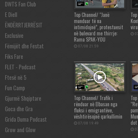
DWTS Fan Club
E Diell
Top Channel/ “Janë
Top 
munduar të na
Kon
ËNDËRRTJERRËSIT
intimidojnë”, protestuesit
vir
në bulevard me thirrje:
Exclusive
07
Rama SPAK-YOU
Fëmijët dhe Festat
07/08 21:59
Fiks Fare
FLET - Podcast
Ftesë në 5
Fun Camp
Top Channel/ Trafik i
Top
Gjurmë Shqiptare
rënduar në Elbasan nga
“Re
Goca dhe Gra
fluksi i emigrantëve,
pam
vështirësojnë qarkullimin
Mun
Grida Duma Podcast
dot
07/08 19:49
Grow and Glow
07