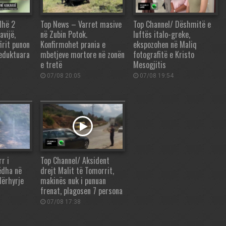
dhë 2
Top News – Varret masive
Top Channel/ Dëshmitë e
avijë,
në Zubin Potok.
luftës italo-greke,
irit punon
Konfirmohet prania e
ekspozohen në Maliq
reduktuara
mbetjeve mortore në zonën
fotografitë e Kristo
e tretë
Mesogjitis
07/08 20:05
07/08 19:54
r i
Top Channel/ Aksident
ëdha në
drejt Malit të Tomorrit,
dërhyrje
makinës nuk i punuan
frenat, plagosen 7 persona
07/08 17:38