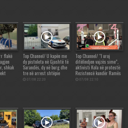
r flakë
Top Channel/ U kapën me
Top Channel/ “I uroj
lagjen
dy pistoleta në Gjashtë të
ditëlindjen vajzës sime”,
er, shkak
Sarandës, dy në burg dhe
aktivisti Kola në protestë:
fekt
tre në arrest shtëpie
Rezistencë kundër Ramës
07/08 22:20
07/08 22:10