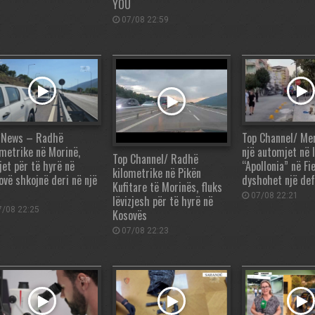
YOU
07/08 22:59
 News – Radhë
Top Channel/ Mer
ometrike në Morinë,
një automjet në 
Top Channel/ Radhë
jet për të hyrë në
“Apollonia” në Fi
kilometrike në Pikën
ovë shkojnë deri në një
dyshohet një de
Kufitare të Morinës, fluks
07/08 22:21
lëvizjesh për të hyrë në
/08 22:25
Kosovës
07/08 22:23