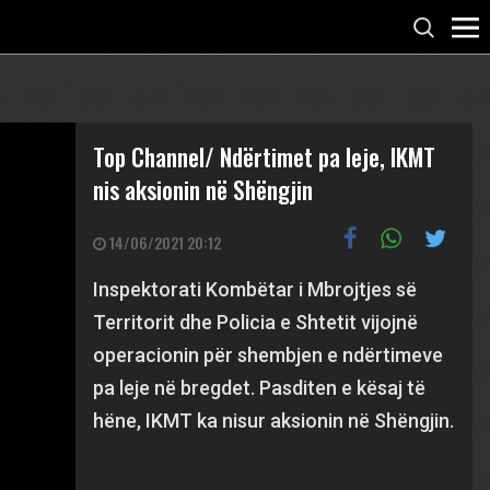
Top Channel/ Ndërtimet pa leje, IKMT
nis aksionin në Shëngjin
14/06/2021 20:12
Inspektorati Kombëtar i Mbrojtjes së
Territorit dhe Policia e Shtetit vijojnë
operacionin për shembjen e ndërtimeve
pa leje në bregdet. Pasditen e kësaj të
hëne, IKMT ka nisur aksionin në Shëngjin.