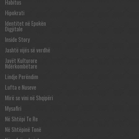
Habitus
Hipokrati
Identitet në Epokën
Digjitale
Inside Story
Jashtë vijës së verdhë
Javët Kulturore
Ndërkombëtare
Lindje Perëndim
Lufta e Nuseve
Mirë se vini në Shqipëri
Mysafiri
Në Shtëpi Te Re
Në Shtëpinë Tonë