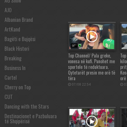
AG Show
AJO
Albanian Brand
ArtKand
Bagëti e Bujqësi
Black Histori
Top Channel/ Pala greke,
Top
Breaking
vonesa në kufi. Punohet me
kil
sportele të reduktuara.
prit
Business In
Qytetarët presin me orë të
Kos
Cartel
tëra
orë
07/08 22:54
07
Cherry on Top
CUT
Dancing with the Stars
Destinacionet e Pazbuluara
të Shqipërisë