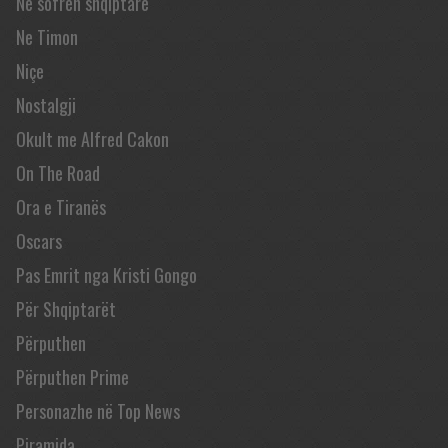
Në sofrën shqiptare
Ne Timon
Niçe
Nostalgji
Okult me Alfred Cakon
On The Road
Ora e Tiranës
Oscars
Pas Emrit nga Kristi Gongo
Për Shqiptarët
Përputhen
Përputhen Prime
Personazhe në Top News
Piramida