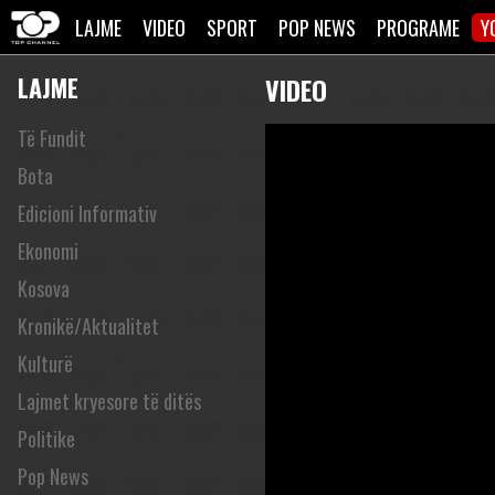
LAJME
VIDEO
SPORT
POP NEWS
PROGRAME
Y
LAJME
VIDEO
Të Fundit
Bota
Edicioni Informativ
Ekonomi
Kosova
Kronikë/Aktualitet
Kulturë
Lajmet kryesore të ditës
Politike
Pop News