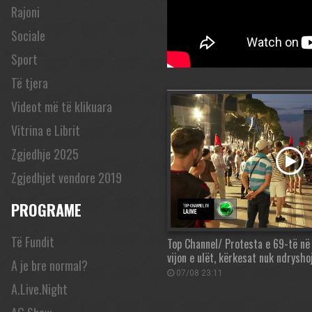
Rajoni
Sociale
Sport
Të tjera
Videot më të klikuara
Vitrina e Librit
Zgjedhje 2025
Zgjedhjet vendore 2019
PROGRAME
Të Fundit
Top Channel/ Protesta e 69-të në
vijon e ulët, kërkesat nuk ndrysho
A je bre normal?
07/08 23:11
A.Live.Night