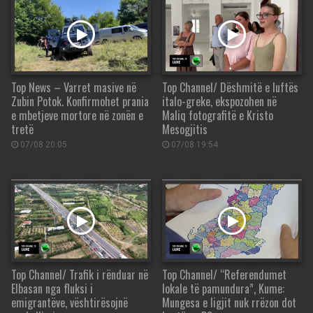
Top News – Varret masive në
Top Channel/ Dëshmitë e luftës
Zubin Potok. Konfirmohet prania
italo-greke, ekspozohen në
e mbetjeve mortore në zonën e
Maliq fotografitë e Kristo
tretë
Mesogjitis
07/08 20:05
07/08 19:54
Top Channel/ Trafik i rënduar në
Top Channel/ “Referendumet
Elbasan nga fluksi i
lokale të pamundura”, Kume:
emigrantëve, vështirësojnë
Mungesa e ligjit nuk rrëzon dot