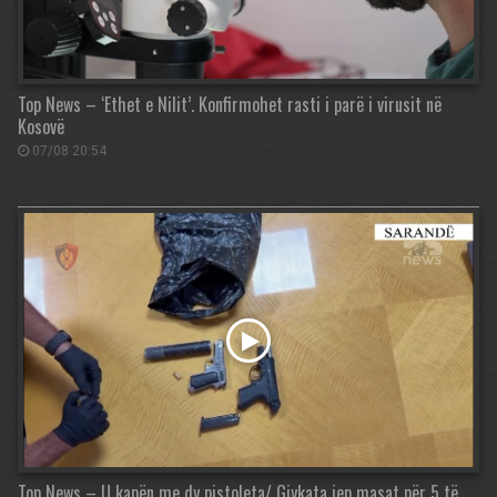
Top News – ‘Ethet e Nilit’. Konfirmohet rasti i parë i virusit në
Kosovë
07/08 20:54
Top News – U kapën me dy pistoleta/ Gjykata jep masat për 5 të