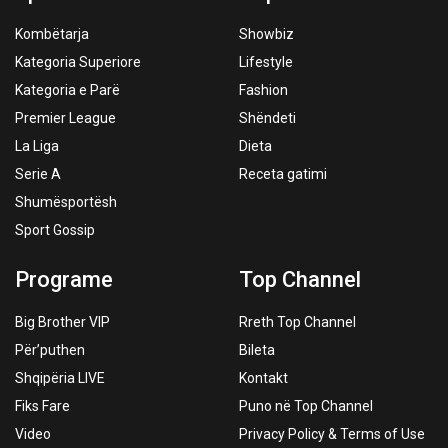
Kombëtarja
Showbiz
Kategoria Superiore
Lifestyle
Kategoria e Parë
Fashion
Premier League
Shëndeti
La Liga
Dieta
Serie A
Receta gatimi
Shumësportësh
Sport Gossip
Programe
Top Channel
Big Brother VIP
Rreth Top Channel
Për’puthen
Bileta
Shqipëria LIVE
Kontakt
Fiks Fare
Puno në Top Channel
Video
Privacy Policy & Terms of Use