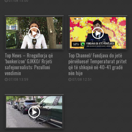
07/08 15:00
Top News – Rregullorja që
Top Channel/ Fundjava do jetë
‘bunkerizon’ GJKKO/ Rrjeti
përvëluese! Temperaturat pritet
safejournalists: Pezulloni
që të shkojnë në 40-41 gradë
vendimin
nën hije
07/08 13:59
07/08 12:51