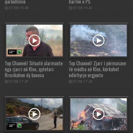
qarkullimin
hartën e PS
07/08 19:49
07/08 19:41
Top Channel/ Situatë alarmante
Top Channel/ Zjarr i përmasave
nga zjarri në Klos, qytetari:
të mëdha në Klos, kërkohet
Rrezikohen dy banesa
ndërhyrje urgjente
07/08 17:47
07/08 17:42