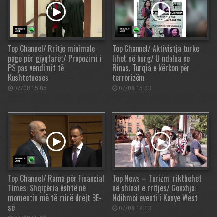
Top Channel/ Rritje minimale
Top Channel/ Aktivistja turke
page për gjyqtarët/ Propozimi i
lihet në burg/ U ndalua ne
PS pas vendimit të
Rinas, Turqia e kërkon për
Kushtetueses
terrorizëm
07/08 15:05
07/08 15:03
Top Channel/ Rama për Financial
Top News – Turizmi rikthehet
Times: Shqipëria është në
në shinat e rritjes/ Gonxhja:
momentin më të mirë drejt BE-
Ndihmoi eventi i Kanye West
së
07/08 14:13