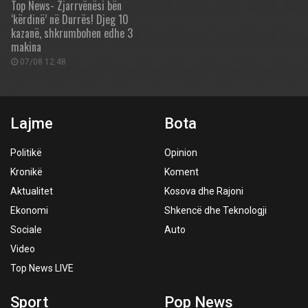
Top News- Zjarrvënësi bën
‘kërdinë’ në Durrës! Djeg 10
kazanë, shkrumbohen edhe 3
makina
07/08 12:48
Lajme
Bota
Politikë
Opinion
Kronikë
Koment
Aktualitet
Kosova dhe Rajoni
Ekonomi
Shkencë dhe Teknologji
Sociale
Auto
Video
Top News LIVE
Sport
Pop News