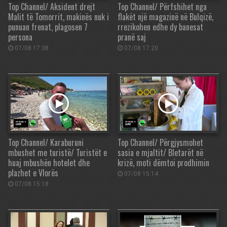
Top Channel/ Aksident drejt
Top Channel/ Përfshihet nga
Malit të Tomorrit, makinës nuk i
flakët një magazinë në Bulqizë,
punuan frenat, plagosen 7
rrezikohen edhe dy banesat
persona
pranë saj
07/08 17:38
07/08 17:20
Top Channel/ Karaburuni
Top Channel/ Përgjysmohet
mbushet me turistë/ Turistët e
sasia e mjaltit/ Bletarët në
huaj mbushën hotelet dhe
krizë, moti dëmtoi prodhimin
plazhet e Vlorës
07/08 15:14
07/08 15:18