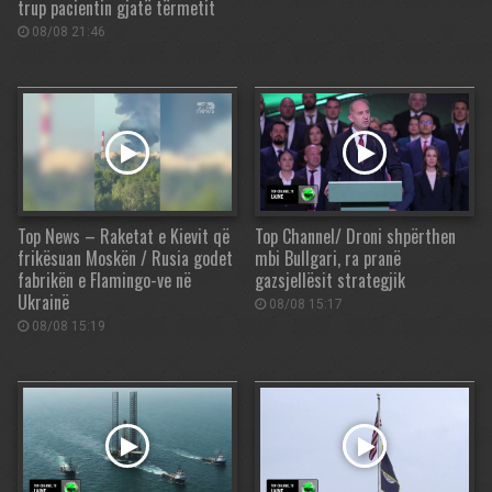
trup pacientin gjatë tërmetit
08/08 21:46
Top News – Raketat e Kievit që
Top Channel/ Droni shpërthen
frikësuan Moskën / Rusia godet
mbi Bullgari, ra pranë
fabrikën e Flamingo-ve në
gazsjellësit strategjik
Ukrainë
08/08 15:17
08/08 15:19