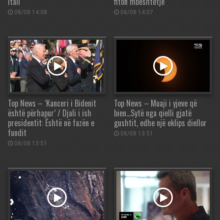
Itali
fiton mbështetje
08/08 14:08
08/08 14:07
Top News – ‘Kanceri i Bidenit
Top News – Muaji i yjeve që
është përhapur’ / Djali i ish
bien…Sytë nga qielli gjatë
presidentit: Është në fazën e
gushtit, edhe një eklips diellor
fundit
08/08 13:51
08/08 13:51