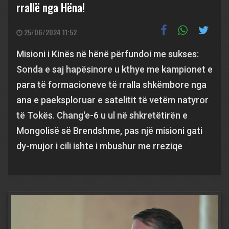
rrallë nga Hëna!
25/06/2024 11:52
Misioni i Kinës në hënë përfundoi me sukses:
Sonda e saj hapësinore u kthye me kampionet e
para të formacioneve të rralla shkëmbore nga
ana e paeksploruar e satelitit të vetëm natyror
të Tokës. Chang'e-6 u ul në shkretëtirën e
Mongolisë së Brendshme, pas një misioni gati
dy-mujor i cili ishte i mbushur me rreziqe