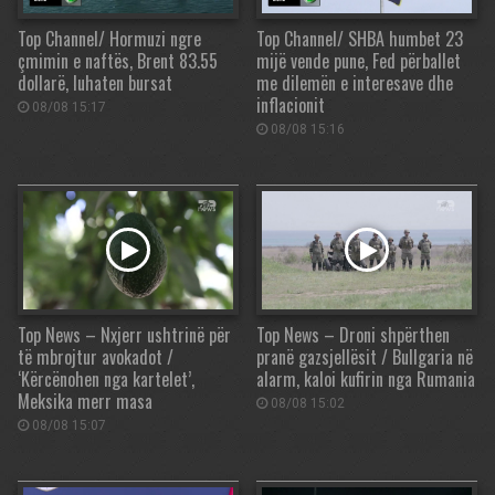
Top Channel/ Hormuzi ngre
Top Channel/ SHBA humbet 23
çmimin e naftës, Brent 83.55
mijë vende pune, Fed përballet
dollarë, luhaten bursat
me dilemën e interesave dhe
inflacionit
08/08 15:17
08/08 15:16
Top News – Nxjerr ushtrinë për
Top News – Droni shpërthen
të mbrojtur avokadot /
pranë gazsjellësit / Bullgaria në
‘Kërcënohen nga kartelet’,
alarm, kaloi kufirin nga Rumania
Meksika merr masa
08/08 15:02
08/08 15:07