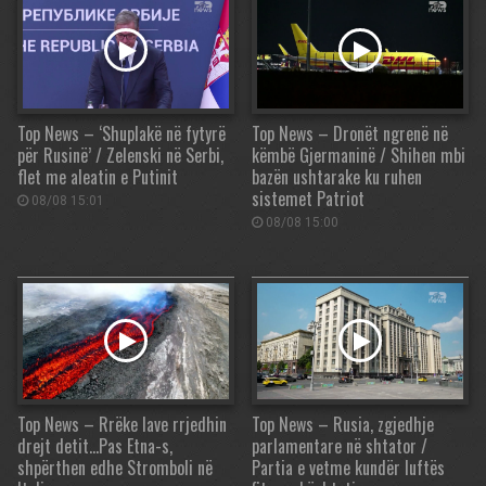
Top News – ‘Shuplakë në fytyrë
Top News – Dronët ngrenë në
për Rusinë’ / Zelenski në Serbi,
këmbë Gjermaninë / Shihen mbi
flet me aleatin e Putinit
bazën ushtarake ku ruhen
sistemet Patriot
08/08 15:01
08/08 15:00
Top News – Rrëke lave rrjedhin
Top News – Rusia, zgjedhje
drejt detit…Pas Etna-s,
parlamentare në shtator /
shpërthen edhe Stromboli në
Partia e vetme kundër luftës