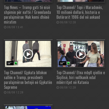
Top News – Trump gati të nisë
Top Channel/ Topi i Maradonës,
shpimin për naftë / Greenlanda
10 milionë dollarë, historia e
paralajmëron: Nuk kemi dhënë
Botërorit 1986 del në ankand
miratim
08/08 12:28
08/08 13:41
Top Channel/ Gjykata bllokon
Top Channel/ Etna mbyll qiellin e
sallën e Trump, presidenti
Siçilisë, hiri vullkanik ndal
paralajmëron betejë në Gjykatën
mbërritjet në Katania
Supreme
08/08 12:28
08/08 12:28