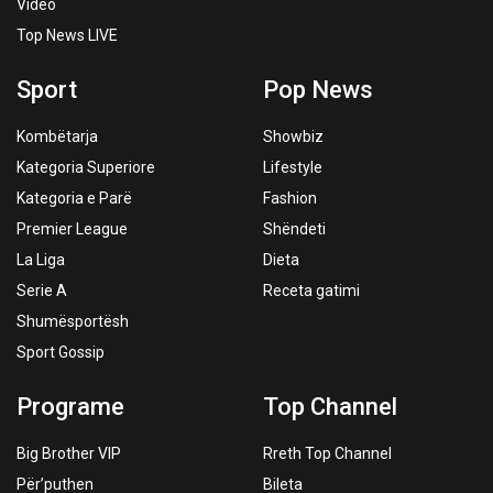
Video
Top News LIVE
Sport
Pop News
Kombëtarja
Showbiz
Kategoria Superiore
Lifestyle
Kategoria e Parë
Fashion
Premier League
Shëndeti
La Liga
Dieta
Serie A
Receta gatimi
Shumësportësh
Sport Gossip
Programe
Top Channel
Big Brother VIP
Rreth Top Channel
Për’puthen
Bileta