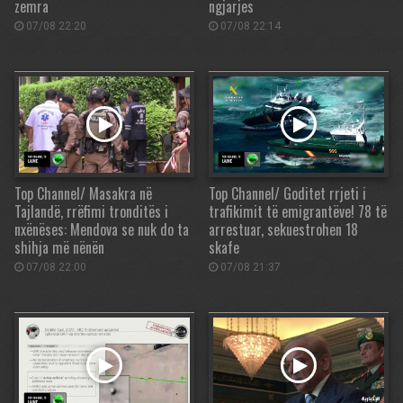
zemra
ngjarjes
07/08 22:20
07/08 22:14
Top Channel/ Masakra në
Top Channel/ Goditet rrjeti i
Tajlandë, rrëfimi tronditës i
trafikimit të emigrantëve! 78 të
nxënëses: Mendova se nuk do ta
arrestuar, sekuestrohen 18
shihja më nënën
skafe
07/08 22:00
07/08 21:37