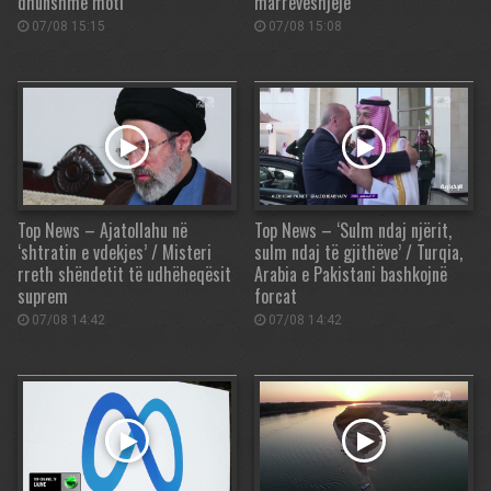
dhunshme moti
marrëveshjeje
07/08 15:15
07/08 15:08
Top News – Ajatollahu në
Top News – ‘Sulm ndaj njërit,
‘shtratin e vdekjes’ / Misteri
sulm ndaj të gjithëve’ / Turqia,
rreth shëndetit të udhëheqësit
Arabia e Pakistani bashkojnë
suprem
forcat
07/08 14:42
07/08 14:42