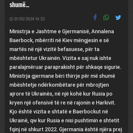
shumë…
21/05/2024 14:23
Ministrja e Jashtme e Gjermanisë, Annalena
Baerbock, mbërriti në Kiev mëngjesin e së
martës në një vizitë befasuese, për ta
mbështetur Ukrainën. Vizita e saj nuk ishte
paralajmëruar paraprakisht për shkaqe sigurie.
Ministrja gjermane bëri thirrje për më shumë
mbështetje ndërkombëtare për mbrojtjen
ajrore të Ukrainës, në një kohë kur Rusia po
kryen një ofensivë të re në rajonin e Harkivit.
Kjo është vizita e shtatë e Baerbockut në
Ukrainë, qw kur Rusia e nisi pushtimin e shtetit
fqinj në shkurt 2022. Gjermania është njëra prej