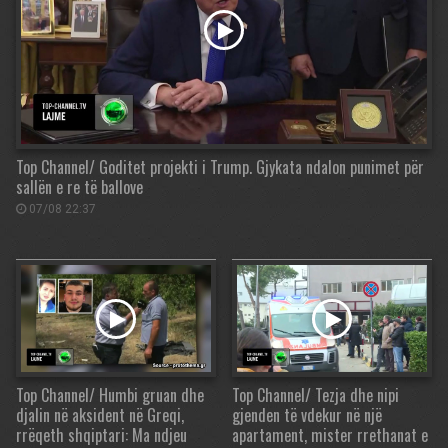
Top Channel/ Goditet projekti i Trump. Gjykata ndalon punimet për
sallën e re të ballove
07/08 22:37
Top Channel/ Humbi gruan dhe
Top Channel/ Tezja dhe nipi
djalin në aksident në Greqi,
gjenden të vdekur në një
rrëqeth shqiptari: Ma ndjeu
apartament, mister rrethanat e