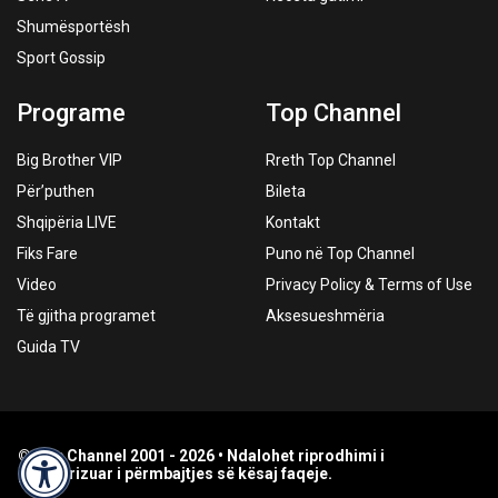
Shumësportësh
Sport Gossip
Programe
Top Channel
Big Brother VIP
Rreth Top Channel
Për’puthen
Bileta
Shqipëria LIVE
Kontakt
Fiks Fare
Puno në Top Channel
Video
Privacy Policy & Terms of Use
Të gjitha programet
Aksesueshmëria
Guida TV
© Top Channel 2001 - 2026 • Ndalohet riprodhimi i
paautorizuar i përmbajtjes së kësaj faqeje.