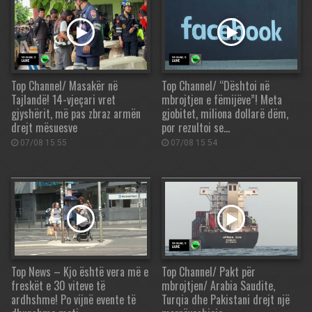
Top Channel/ Masakër në
Top Channel/ “Dështoi në
Tajlandë! 14-vjeçari vret
mbrojtjen e fëmijëve”! Meta
gjyshërit, më pas zbraz armën
gjobitet, miliona dollarë dëm,
drejt mësuesve
por rezultoi se…
07/08 15:55
07/08 15:54
Top News – Kjo është vera më e
Top Channel/ Pakt për
freskët e 30 viteve të
mbrojtjen/ Arabia Saudite,
ardhshme! Po vijnë evente të
Turqia dhe Pakistani drejt një