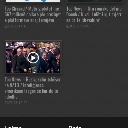
Top Channel/ Meta gjobitet me
Top News – Ura romake del mbi
567 milionë dollarë për rreziqet
Danub / Niveli i ulët i ujit nxjerr
e platformave ndaj fëmijëve
në dritë ‘xhevahire’
07/08 14:15
07/08 13:35
Top News – Rusia, sulm tokësor
në NATO / Inteligjenca
amerikane tregon se kur do të
ndodhë
07/08 13:22