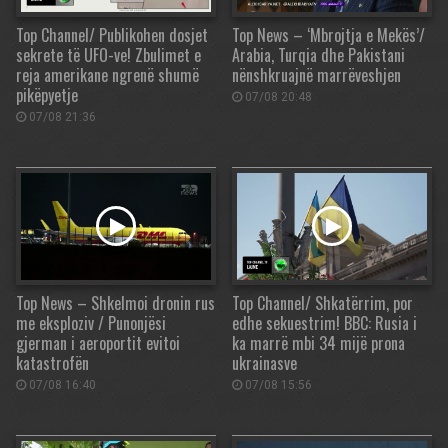
Top Channel/ Publikohen dosjet
Top News – ‘Mbrojtja e Mekës’/
sekrete të UFO-ve! Zbulimet e
Arabia, Turqia dhe Pakistani
reja amerikane ngrenë shumë
nënshkruajnë marrëveshjen
pikëpyetje
07/08 20:48
07/08 21:36
Top News – Shkelmoi dronin rus
Top Channel/ Shkatërrim, por
me eksploziv / Punonjësi
edhe sekuestrim! BBC: Rusia i
gjerman i aeroportit evitoi
ka marrë mbi 34 mijë prona
katastrofën
ukrainasve
07/08 16:40
07/08 15:56