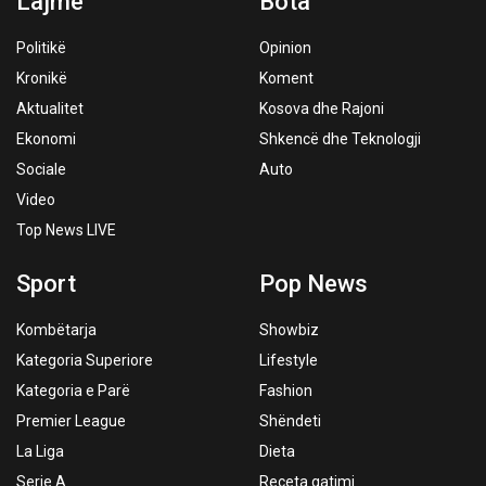
Lajme
Bota
Politikë
Opinion
Kronikë
Koment
Aktualitet
Kosova dhe Rajoni
Ekonomi
Shkencë dhe Teknologji
Sociale
Auto
Video
Top News LIVE
Sport
Pop News
Kombëtarja
Showbiz
Kategoria Superiore
Lifestyle
Kategoria e Parë
Fashion
Premier League
Shëndeti
La Liga
Dieta
Serie A
Receta gatimi