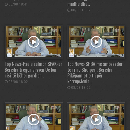
madhe dhe…
08/08 18:41
08/08 18:37
Top News-Pse e sulmon SPAK-un
Top News-SHBA me ambasador
Berisha tregon arsyen Që kur
të ri në Shqipëri, Berisha
nisi të bëhej gardian…
Pikëpamjet e tij për
korrupsionin…
08/08 18:02
08/08 18:02