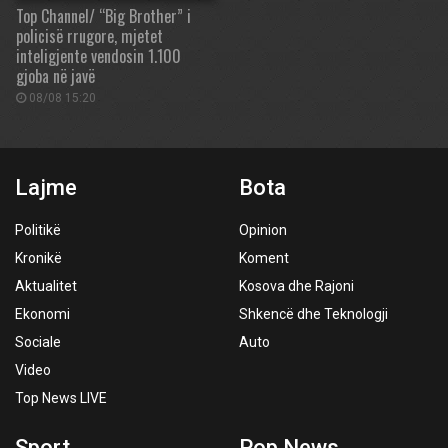
Top Channel/ “Big Brother” i
policisë rrugore, mjetet
inteligjente vendosin 1.100
gjoba në javë
08/08 15:20
Lajme
Bota
Politikë
Opinion
Kronikë
Koment
Aktualitet
Kosova dhe Rajoni
Ekonomi
Shkencë dhe Teknologji
Sociale
Auto
Video
Top News LIVE
Sport
Pop News