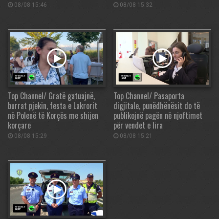
08/08 15:46
08/08 15:32
Top Channel/ Gratë gatuajnë,
Top Channel/ Pasaporta
burrat pjekin, festa e Lakrorit
digjitale, punëdhënësit do të
në Polenë të Korçës me shijen
publikojnë pagën në njoftimet
korçare
për vendet e lira
08/08 15:29
08/08 15:21