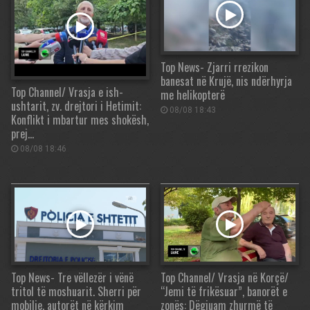
Top News- Zjarri rrezikon
banesat në Krujë, nis ndërhyrja
Top Channel/ Vrasja e ish-
me helikopterë
ushtarit, zv. drejtori i Hetimit:
08/08 18:43
Konflikt i mbartur mes shokësh,
prej…
08/08 18:46
Top News- Tre vëllezër i vënë
Top Channel/ Vrasja në Korçë/
tritol të moshuarit. Sherri për
“Jemi të frikësuar”, banorët e
mobilje, autorët në kërkim
zonës: Dëgjuam zhurmë të