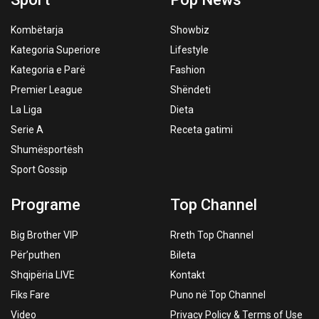
Kombëtarja
Showbiz
Kategoria Superiore
Lifestyle
Kategoria e Parë
Fashion
Premier League
Shëndeti
La Liga
Dieta
Serie A
Receta gatimi
Shumësportësh
Sport Gossip
Programe
Top Channel
Big Brother VIP
Rreth Top Channel
Për’puthen
Bileta
Shqipëria LIVE
Kontakt
Fiks Fare
Puno në Top Channel
Video
Privacy Policy & Terms of Use