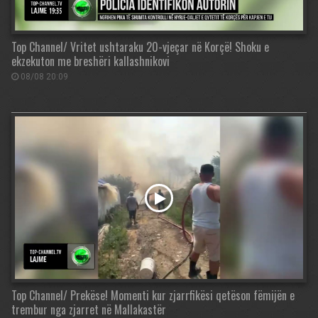
Top Channel/ Vritet ushtaraku 20-vjeçar në Korçë! Shoku e
ekzekuton me breshëri kallashnikovi
08/08 20:09
Top Channel/ Prekëse! Momenti kur zjarrfikësi qetëson fëmijën e
trembur nga zjarret në Mallakastër