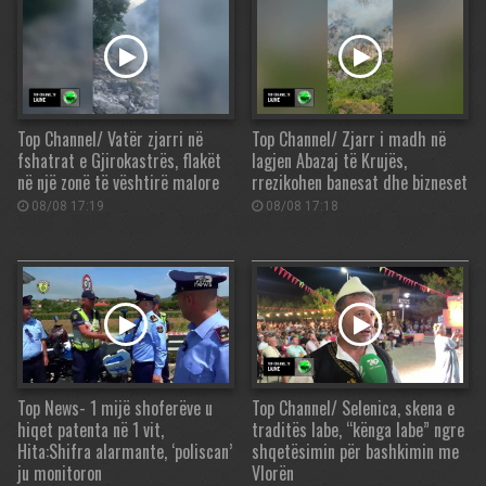
Top Channel/ Vatër zjarri në
Top Channel/ Zjarr i madh në
fshatrat e Gjirokastrës, flakët
lagjen Abazaj të Krujës,
në një zonë të vështirë malore
rrezikohen banesat dhe bizneset
08/08 17:19
08/08 17:18
Top News- 1 mijë shoferëve u
Top Channel/ Selenica, skena e
hiqet patenta në 1 vit,
traditës labe, “kënga labe” ngre
Hita:Shifra alarmante, ‘poliscan’
shqetësimin për bashkimin me
ju monitoron
Vlorën