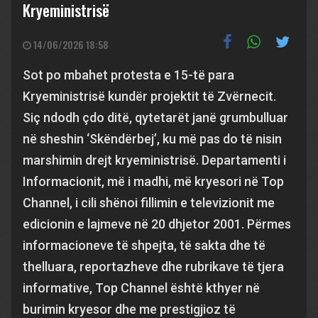
Kryeministrisë
14/06/2026 18:58
Sot po mbahet protesta e 15-të para
Kryeministrisë kundër projektit të Zvërnecit.
Siç ndodh çdo ditë, qytetarët janë grumbulluar
në sheshin ‘Skëndërbej’, ku më pas do të nisin
marshimin drejt kryeministrisë. Departamenti i
Informacionit, më i madhi, më kryesori në Top
Channel, i cili shënoi fillimin e televizionit me
edicionin e lajmeve në 20 dhjetor 2001. Përmes
informacioneve të shpejta, të sakta dhe të
thelluara, reportazheve dhe rubrikave të tjera
informative, Top Channel është kthyer në
burimin kryesor dhe me prestigjioz të