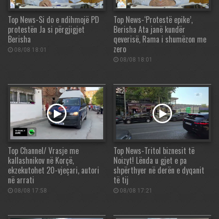
Top News-Si do e ndihmojë PD
Top News-‘Protestë epike’,
protestën Ja si përgjigjet
Berisha Ata janë kundër
Berisha
qeverisë, Rama i shumëzon me
zero
08/08 18:01
08/08 18:01
Top Channel/ Vrasje me
Top News-Tritol biznesit të
kallashnikov në Korçë,
Noizyt! Lënda u gjet e pa
ekzekutohet 20-vjeçari, autori
shpërthyer në derën e dyqanit
në arrati
të tij
08/08 17:58
08/08 17:21