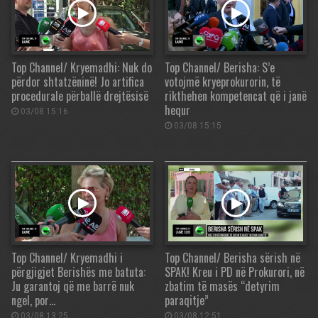
Top Channel/ Kryemadhi: Nuk do
Top Channel/ Berisha: S’e
përdor shtatzëninë! Jo artifica
votojmë kryeprokurorin, të
procedurale përballë drejtësisë
rikthehen kompetencat që i janë
hequr
03/08 15:16
03/08 15:15
Top Channel/ Kryemadhi i
Top Channel/ Berisha sërish në
përgjigjet Berishës me batuta:
SPAK! Kreu i PD në Prokurori, në
Ju garantoj që me barrë nuk
zbatim të masës “detyrim
ngel, por…
paraqitje”
03/08 13:25
03/08 12:51