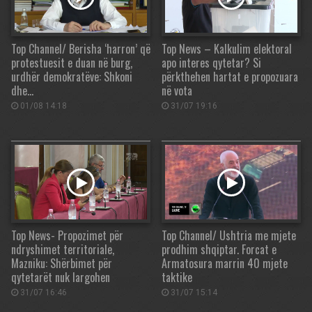
Top Channel/ Berisha ‘harron’ që
Top News – Kalkulim elektoral
protestuesit e duan në burg,
apo interes qytetar? Si
urdhër demokratëve: Shkoni
përkthehen hartat e propozuara
dhe…
në vota
01/08 14:18
31/07 19:16
Top News- Propozimet për
Top Channel/ Ushtria me mjete
ndryshimet territoriale,
prodhim shqiptar. Forcat e
Mazniku: Shërbimet për
Armatosura marrin 40 mjete
qytetarët nuk largohen
taktike
31/07 16:46
31/07 15:14