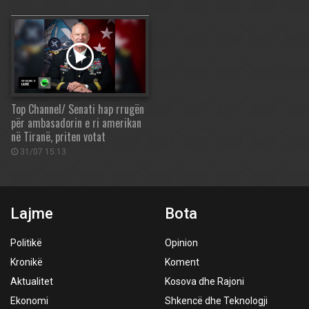
Top Channel/ Senati hap rrugën
për ambasadorin e ri amerikan
në Tiranë, priten votat
31/07 15:13
Lajme
Bota
Politikë
Opinion
Kronikë
Koment
Aktualitet
Kosova dhe Rajoni
Ekonomi
Shkencë dhe Teknologji