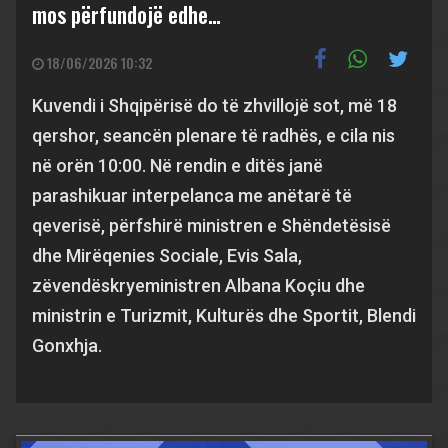
mos përfundojë edhe…
18/06/2026 10:32
Kuvendi i Shqipërisë do të zhvillojë sot, më 18
qershor, seancën plenare të radhës, e cila nis
në orën 10:00. Në rendin e ditës janë
parashikuar interpelanca me anëtarë të
qeverisë, përfshirë ministren e Shëndetësisë
dhe Mirëqenies Sociale, Evis Sala,
zëvendëskryeministren Albana Koçiu dhe
ministrin e Turizmit, Kulturës dhe Sportit, Blendi
Gonxhja.