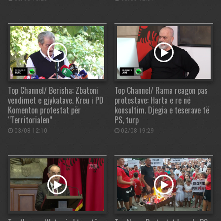
Top Channel/ Berisha: Zbatoni
Top Channel/ Rama reagon pas
vendimet e gjykatave. Kreu i PD
protestave: Harta e re në
Komenton protestat për
konsultim. Djegia e teserave të
“Territorialen”
PS, turp
03/08 12:10
02/08 19:29