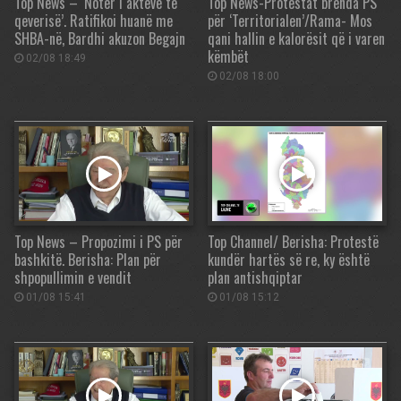
Top News – ‘Noter i akteve të
Top News-Protestat brenda PS
qeverisë’. Ratifikoi huanë me
për ‘Territorialen’/Rama- Mos
SHBA-në, Bardhi akuzon Begajn
qani hallin e kalorësit që i varen
këmbët
02/08 18:49
02/08 18:00
Top News – Propozimi i PS për
Top Channel/ Berisha: Protestë
bashkitë. Berisha: Plan për
kundër hartës së re, ky është
shpopullimin e vendit
plan antishqiptar
01/08 15:41
01/08 15:12