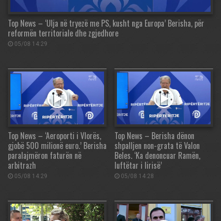
Top News – ‘Ulja në tryezë me PS, kusht nga Europa’ Berisha, për
reformën territoriale dhe zgjedhore
05/08 14:29
Top News – ‘Aeroporti i Vlorës,
Top News – Berisha dënon
gjobë 500 milionë euro.’ Berisha
shpalljen non-grata të Valon
paralajmëron faturën në
Beles. ‘Ka denoncuar Ramën,
arbitrazh
luftëtar i lirisë’
05/08 14:29
05/08 14:28