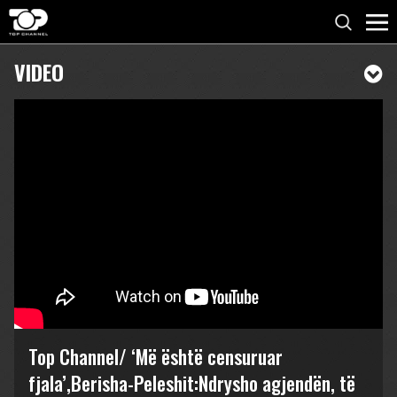
VIDEO
Top Channel/ ‘Më është censuruar
fjala’,Berisha-Peleshit:Ndrysho agjendën, të