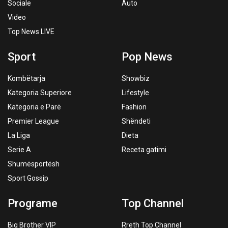
Sociale
Auto
Video
Top News LIVE
Sport
Pop News
Kombëtarja
Showbiz
Kategoria Superiore
Lifestyle
Kategoria e Parë
Fashion
Premier League
Shëndeti
La Liga
Dieta
Serie A
Receta gatimi
Shumësportësh
Sport Gossip
Programe
Top Channel
Big Brother VIP
Rreth Top Channel