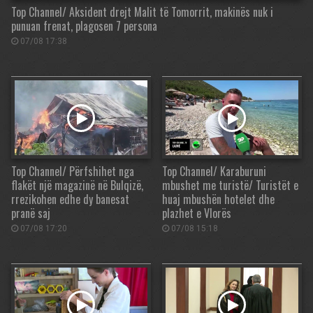
Top Channel/ Aksident drejt Malit të Tomorrit, makinës nuk i
punuan frenat, plagosen 7 persona
07/08 17:38
Top Channel/ Përfshihet nga
Top Channel/ Karaburuni
flakët një magazinë në Bulqizë,
mbushet me turistë/ Turistët e
rrezikohen edhe dy banesat
huaj mbushën hotelet dhe
pranë saj
plazhet e Vlorës
07/08 17:20
07/08 15:18