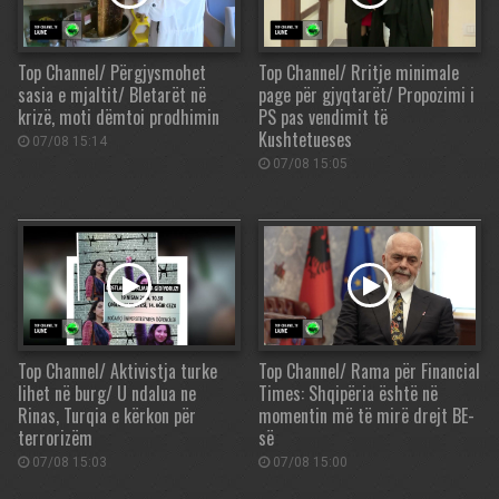
Top Channel/ Përgjysmohet
Top Channel/ Rritje minimale
sasia e mjaltit/ Bletarët në
page për gjyqtarët/ Propozimi i
krizë, moti dëmtoi prodhimin
PS pas vendimit të
Kushtetueses
07/08 15:14
07/08 15:05
Top Channel/ Aktivistja turke
Top Channel/ Rama për Financial
lihet në burg/ U ndalua ne
Times: Shqipëria është në
Rinas, Turqia e kërkon për
momentin më të mirë drejt BE-
terrorizëm
së
07/08 15:03
07/08 15:00