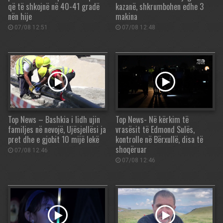
që të shkojnë në 40-41 gradë
kazanë, shkrumbohen edhe 3
nën hije
makina
07/08 12:51
07/08 12:48
Top News – Bashkia i lidh ujin
Top News- Në kërkim të
familjes në nevojë, Ujësjellësi ja
vrasësit të Edmond Sulës,
pret dhe e gjobit 10 mijë lekë
kontrolle në Bërxullë, disa të
shoqëruar
07/08 12:46
07/08 12:46