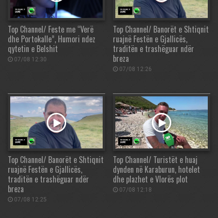
Top Channel/ Feste me “Verë
Top Channel/ Banorët e Shtiqnit
dhe Portokalle”, Humori ndez
ruajnë Festën e Gjallicës,
qytetin e Belshit
traditën e trashëguar ndër
breza
07/08 12:30
07/08 12:26
Top Channel/ Banorët e Shtiqnit
Top Channel/ Turistët e huaj
ruajnë Festën e Gjallicës,
dynden në Karaburun, hotelet
traditën e trashëguar ndër
dhe plazhet e Vlorës plot
breza
07/08 12:18
07/08 12:25