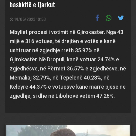
bashkitë e Qarkut
14/05/2023 19:53
Mbyllet procesi i votimit në Gjirokastër. Nga 43
mijë e 316 votues, të drejtën e votës e kanë
ushtruar në zgjedhje rreth 35.97% në
Gjirokastër. Në Dropull, kanë votuar 24.74% e
zgjedhësve, në Përmet 36.57% e zgjedhësve, në
Memaliaj 32.79%, në Tepelenë 40.28%, në
Këlcyrë 44.37% e votuesve kanë marrë pjesë në
zgjedhje, si dhe në Libohovë vetëm 47.26%.