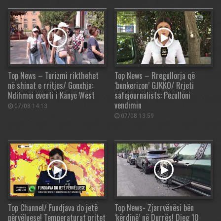
Top News – Turizmi rikthehet
Top News – Rregullorja që
në shinat e rritjes/ Gonxhja:
‘bunkerizon’ GJKKO/ Rrjeti
Ndihmoi eventi i Kanye West
safejournalists: Pezulloni
vendimin
07/08 14:13
07/08 13:59
Top Channel/ Fundjava do jetë
Top News- Zjarrvënësi bën
përvëluese! Temperaturat pritet
‘kërdinë’ në Durrës! Djeg 10