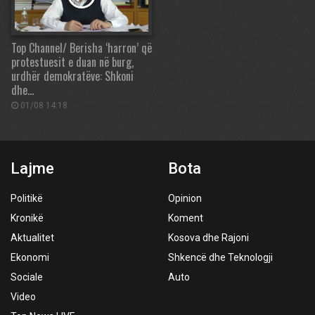
Top Channel/ Berisha ‘harron’ që
protestuesit e duan në burg,
urdhër demokratëve: Shkoni
dhe…
01/08 14:18
Lajme
Bota
Politikë
Opinion
Kronikë
Koment
Aktualitet
Kosova dhe Rajoni
Ekonomi
Shkencë dhe Teknologji
Sociale
Auto
Video