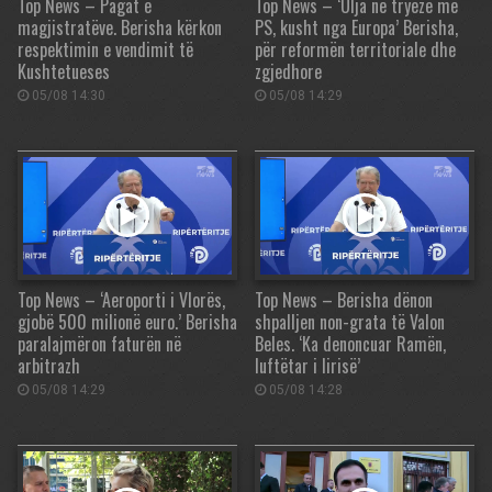
Top News – Pagat e
Top News – ‘Ulja në tryezë me
magjistratëve. Berisha kërkon
PS, kusht nga Europa’ Berisha,
respektimin e vendimit të
për reformën territoriale dhe
Kushtetueses
zgjedhore
05/08 14:30
05/08 14:29
Top News – ‘Aeroporti i Vlorës,
Top News – Berisha dënon
gjobë 500 milionë euro.’ Berisha
shpalljen non-grata të Valon
paralajmëron faturën në
Beles. ‘Ka denoncuar Ramën,
arbitrazh
luftëtar i lirisë’
05/08 14:29
05/08 14:28