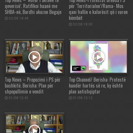
Top News – ‘Noter i akteve të
Top News-Protestat brenda PS
qeverisë’. Ratifikoi huanë me
për ‘Territorialen’/Rama- Mos
SHBA-në, Bardhi akuzon Begajn
qani hallin e kalorësit që i varen
këmbët
02/08 18:49
02/08 18:00
Top News – Propozimi i PS për
Top Channel/ Berisha: Protestë
bashkitë. Berisha: Plan për
kundër hartës së re, ky është
shpopullimin e vendit
plan antishqiptar
01/08 15:41
01/08 15:12