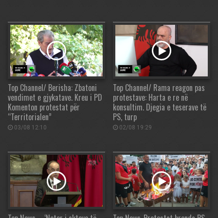
Top Channel/ Berisha: Zbatoni
Top Channel/ Rama reagon pas
vendimet e gjykatave. Kreu i PD
protestave: Harta e re në
Komenton protestat për
konsultim. Djegia e teserave të
“Territorialen”
PS, turp
03/08 12:10
02/08 19:29