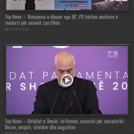
Top News – ‘Kompania e dënuar nga BE’. PD kërkon anulimin e
tenderit për avionët zjarrfikës
06/08 14:50
Top News – Shtyllat e ‘Besës’ së Ramës, mesazhi për socialistët:
Besim, empati, shërbim dhe angazhim
06/08 14:27