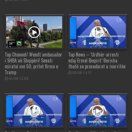
Top Channel/ Wendt ambasador
Top News – ‘Urdhër-arresti
i SHBA në Shqipëri! Senati
ndaj Ermal Beqirit’ Berisha
miratoi me 50, pritet firma e
thotë se procedurat u zvarritën
Trump
05/08 14:31
06/08 12:03