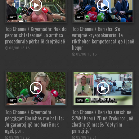
Top Channel/ Kryemadhi: Nuk do
Top Channel/ Berisha: S’e
përdor shtatzëninë! Jo artifica
votojmë kryeprokurorin, të
procedurale përballë drejtësisë
rikthehen kompetencat që i janë
hequr
03/08 15:16
03/08 15:15
Top Channel/ Kryemadhi i
Top Channel/ Berisha sërish në
përgjigjet Berishës me batuta:
SPAK! Kreu i PD në Prokurori, në
Ju garantoj që me barrë nuk
zbatim të masës “detyrim
ngel, por…
paraqitje”
03/08 13:25
03/08 12:51