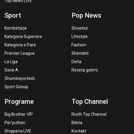
Top News LIVE
Sport
Pop News
Kombëtarja
Showbiz
Kategoria Superiore
Lifestyle
Kategoria e Parë
Fashion
Premier League
Shëndeti
La Liga
Dieta
Serie A
Receta gatimi
Shumësportësh
Sport Gossip
Programe
Top Channel
Big Brother VIP
Rreth Top Channel
Për’puthen
Bileta
Shqipëria LIVE
Kontakt