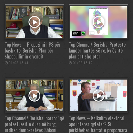
Top News – Propozimi i PS për
Top Channel/ Berisha: Protestë
bashkitë. Berisha: Plan për
kundër hartës së re, ky është
shpopullimin e vendit
plan antishqiptar
01/08 15:41
01/08 15:12
Top Channel/ Berisha ‘harron’ që
Top News – Kalkulim elektoral
protestuesit e duan në burg,
apo interes qytetar? Si
urdhër demokratëve: Shkoni
përkthehen hartat e propozuara