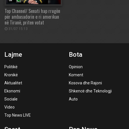
Top Channel/ Senati hap rrugën
për ambasadorin e ri amerikan
në Tiranë, priten votat
31/07 15:13
Lajme
Bota
Politikë
Opinion
Kronikë
Koment
Aktualitet
Kosova dhe Rajoni
Ekonomi
Shkencë dhe Teknologji
Sociale
Auto
Video
Top News LIVE