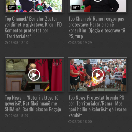
Top Channel/ Berisha: Zbatoni
Top Channel/ Rama reagon pas
vendimet e gjykatave. Kreu i PD
protestave: Harta e re në
Komenton protestat për
konsultim. Djegia e teserave të
“Territorialen”
PS, turp
03/08 12:10
02/08 19:29
Top News – ‘Noter i akteve të
Top News-Protestat brenda PS
qeverisë’. Ratifikoi huanë me
për ‘Territorialen’/Rama- Mos
SHBA-në, Bardhi akuzon Begajn
qani hallin e kalorësit që i varen
këmbët
02/08 18:49
02/08 18:00