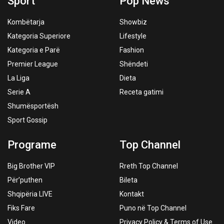
Sport
Pop News
Kombëtarja
Showbiz
Kategoria Superiore
Lifestyle
Kategoria e Parë
Fashion
Premier League
Shëndeti
La Liga
Dieta
Serie A
Receta gatimi
Shumësportësh
Sport Gossip
Programe
Top Channel
Big Brother VIP
Rreth Top Channel
Për’puthen
Bileta
Shqipëria LIVE
Kontakt
Fiks Fare
Puno në Top Channel
Video
Privacy Policy & Terms of Use