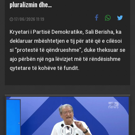
pluralizmin dhe…
17/06/2026 11:19
Kryetari i Partisë Demokratike, Sali Berisha, ka
deklaruar mbështetjen e tij për atë që e cilësoi
si “protestë të qëndrueshme”, duke theksuar se
ajo përbën një nga lëvizjet më të rëndësishme
qytetare të kohëve të fundit.