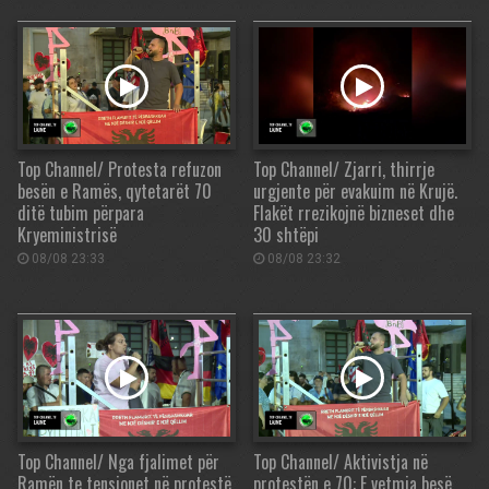
Top Channel/ Protesta refuzon
Top Channel/ Zjarri, thirrje
besën e Ramës, qytetarët 70
urgjente për evakuim në Krujë.
ditë tubim përpara
Flakët rrezikojnë bizneset dhe
Kryeministrisë
30 shtëpi
08/08 23:33
08/08 23:32
Top Channel/ Nga fjalimet për
Top Channel/ Aktivistja në
Ramën te tensionet në protestë,
protestën e 70: E vetmja besë