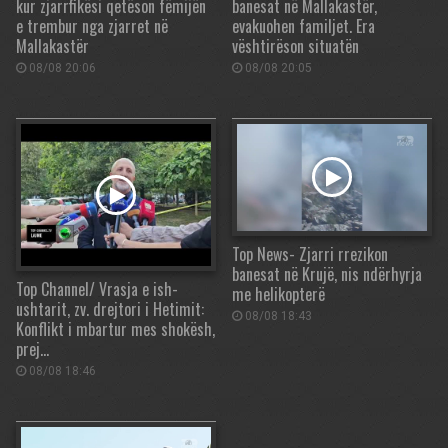
kur zjarrfikësi qetëson fëmijën
banesat në Mallakastër,
e trembur nga zjarret në
evakuohen familjet. Era
Mallakastër
vështirëson situatën
08/08 20:06
08/08 20:05
Top News- Zjarri rrezikon
banesat në Krujë, nis ndërhyrja
Top Channel/ Vrasja e ish-
me helikopterë
ushtarit, zv. drejtori i Hetimit:
08/08 18:43
Konflikt i mbartur mes shokësh,
prej…
08/08 18:46