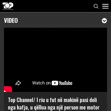
VIDEO
Top Channel/ I riu u fut në makinë pasi doli
nga kafja, u qëllua nga një person me motor