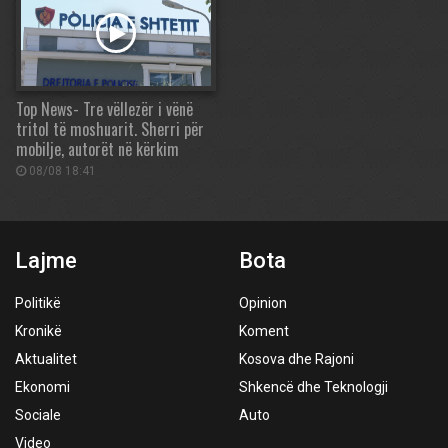
Top News- Tre vëllezër i vënë
tritol të moshuarit. Sherri për
mobilje, autorët në kërkim
08/08 18:41
Lajme
Bota
Politikë
Opinion
Kronikë
Koment
Aktualitet
Kosova dhe Rajoni
Ekonomi
Shkencë dhe Teknologji
Sociale
Auto
Video