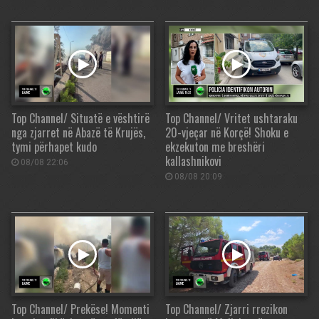
Top Channel/ Situatë e vështirë
Top Channel/ Vritet ushtaraku
nga zjarret në Abazë të Krujës,
20-vjeçar në Korçë! Shoku e
tymi përhapet kudo
ekzekuton me breshëri
kallashnikovi
08/08 22:06
08/08 20:09
Top Channel/ Prekëse! Momenti
Top Channel/ Zjarri rrezikon