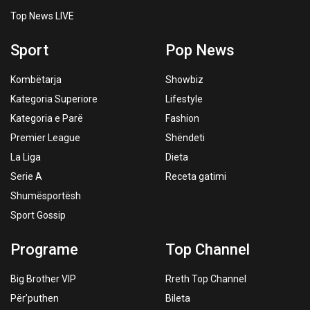
Top News LIVE
Sport
Pop News
Kombëtarja
Showbiz
Kategoria Superiore
Lifestyle
Kategoria e Parë
Fashion
Premier League
Shëndeti
La Liga
Dieta
Serie A
Receta gatimi
Shumësportësh
Sport Gossip
Programe
Top Channel
Big Brother VIP
Rreth Top Channel
Për’puthen
Bileta