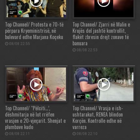
Top Channel/ Protesta e 70-të
Top Channel/ Zjarri në Malin e
përpara Kryeministrisë, në
Krujës del jashtë kontrollit,
bulevard edhe Marjana Koçeku
flakët zbresin drejt zonave të
banuara
08/08 22:55
08/08 22:53
Top Channel/ “Pëlciti…’,
Top Channel/ Vrasja e ish-
dëshmitarja në lot rrëfen
ushtarakut, RENEA blindon
vrasjen e 20-vjeçarit. Shenjat e
Korçën. Kontrolle edhe në
plumbave kudo
varreza
08/08 22:11
08/08 22:10