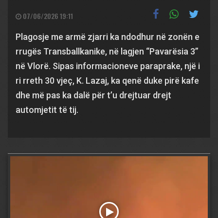
07/06/2026 19:11
Plagosje me armë zjarri ka ndodhur në zonën e
rrugës Transballkanike, në lagjen “Pavarësia 3”
në Vlorë. Sipas informacioneve paraprake, një i
ri rreth 30 vjeç, K. Lazaj, ka qenë duke pirë kafe
dhe më pas ka dalë për t’u drejtuar drejt
automjetit të tij.