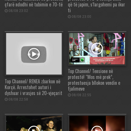
çfarë ndodhi në tubimin e 70-të
që të japim, s’largohemi pa ikur
ti
08/08 23:02
08/08 23:00
Top Channel/ Tensione në
protestë! “Mos më prek”,
Top Channel/ RENEA zbarkon në
protestuesja bllokon vendin e
Korçë. Arrestohet autori i
fjalimeve
dyshuar i vrasjes së 20-vjeçarit
08/08 22:55
08/08 22:58